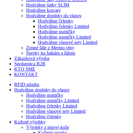
Hodvábne šatky SLIM
Hodvábne kravaty
Hodvábne doplnky do vlasov
Hodvábne čelenky
Hodvábne čelenky Limited
Hodvábne gumičky
Hodvábne gumičky Limited
Hodvábne vlasové sety Limited
Zimné šále z Merino vlny
Šperky ku šatkám a šálom
Zákazková výroba
Spolupráca B2B
KTO SME
KONTAKT
RFID púzdra
Hodvábne doplnky do vlasov
Hodvábne gumičky
Hodvábne gumičky Limited
Hodvábne čelenky Limited
Hodvábne vlasové sety Limited
Hodvábne čelenky
Kožené výrobky
Výrobky z pravej kože
Kožené opasky