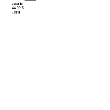
cena je:
44.00 €.
s DPH