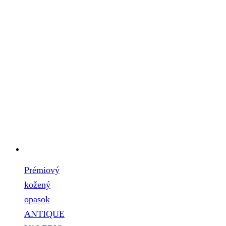
Prémiový
kožený
opasok
ANTIQUE