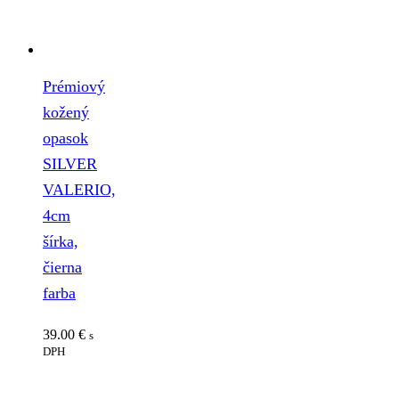
Prémiový
kožený
opasok
SILVER
VALERIO,
4cm
šírka,
čierna
farba
39.00
€
s
DPH