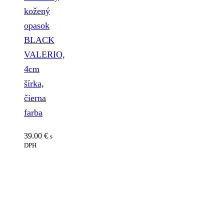
kožený
opasok
BLACK
VALERIO,
4cm
šírka,
čierna
farba
39.00
€
s
DPH