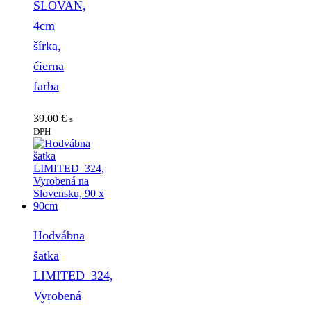
SLOVAN,
4cm
šírka,
čierna
farba
39.00
€
s
DPH
Hodvábna
šatka
LIMITED_324,
Vyrobená