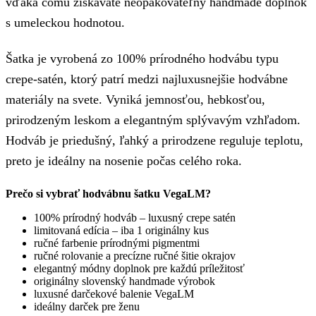
vďaka čomu získavate neopakovateľný handmade doplnok
s umeleckou hodnotou.
Šatka je vyrobená zo 100% prírodného hodvábu typu
crepe-satén, ktorý patrí medzi najluxusnejšie hodvábne
materiály na svete. Vyniká jemnosťou, hebkosťou,
prirodzeným leskom a elegantným splývavým vzhľadom.
Hodváb je priedušný, ľahký a prirodzene reguluje teplotu,
preto je ideálny na nosenie počas celého roka.
Prečo si vybrať hodvábnu šatku VegaLM?
100% prírodný hodváb – luxusný crepe satén
limitovaná edícia – iba 1 originálny kus
ručné farbenie prírodnými pigmentmi
ručné rolovanie a precízne ručné šitie okrajov
elegantný módny doplnok pre každú príležitosť
originálny slovenský handmade výrobok
luxusné darčekové balenie VegaLM
ideálny darček pre ženu