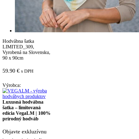
Hodvábna šatka
LIMITED_309,
Vyrobená na Slovensku,
90 x 90cm
59.90
€
s DPH
Výrobca:
Luxusná hodvábna
šatka – limitovaná
edícia VegaLM | 100%
prírodný hodváb
Objavte exkluzívnu