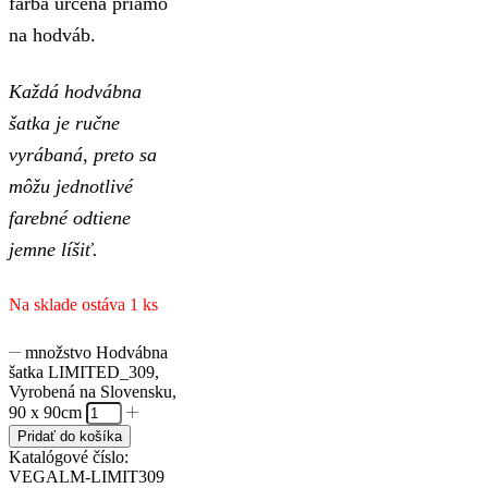
farba určená priamo
na hodváb.
Každá hodvábna
šatka je ručne
vyrábaná, preto sa
môžu jednotlivé
farebné odtiene
jemne líšiť.
Na sklade ostáva 1 ks
množstvo Hodvábna
šatka LIMITED_309,
Vyrobená na Slovensku,
90 x 90cm
Pridať do košíka
Katalógové číslo:
VEGALM-LIMIT309