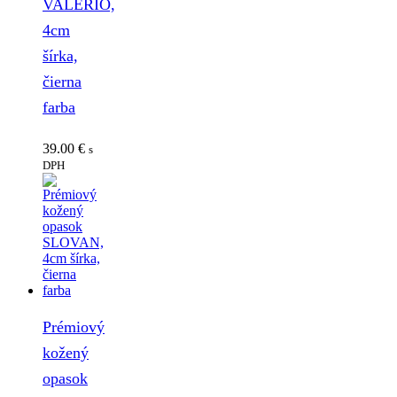
VALERIO,
4cm
šírka,
čierna
farba
39.00
€
s
DPH
Prémiový
kožený
opasok