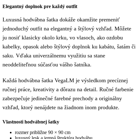
Elegantný doplnok pre každý outfit
Luxusná hodvábna šatka dokáže okamžite premeniť
jednoduchý outfit na elegantný a štýlový vzhľad. Môžete
ju nosiť klasicky okolo krku, vo vlasoch, ako ozdobu
kabelky, opasok alebo štýlový doplnok ku kabátu, šatám či
saku. Vďaka univerzálnemu využitiu sa stane
neoddeliteľnou súčasťou vášho šatníka.
Každá hodvábna šatka VegaLM je výsledkom precíznej
ručnej práce, kreativity a dôrazu na detail. Ručné farbenie
zabezpečuje jedinečné farebné prechody a originálny
vzhľad, ktorý nenájdete na žiadnom inom produkte.
Vlastnosti hodvábnej šatky
rozmer približne 90 × 90 cm
luxusný lesk a jemná štruktúra hodvábu