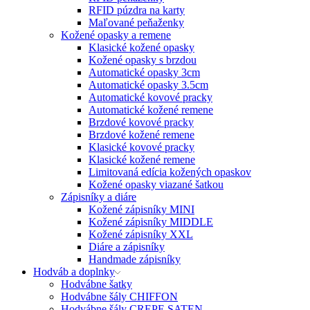
RFID púzdra na karty
Maľované peňaženky
Kožené opasky a remene
Klasické kožené opasky
Kožené opasky s brzdou
Automatické opasky 3cm
Automatické opasky 3.5cm
Automatické kovové pracky
Automatické kožené remene
Brzdové kovové pracky
Brzdové kožené remene
Klasické kovové pracky
Klasické kožené remene
Limitovaná edícia kožených opaskov
Kožené opasky viazané šatkou
Zápisníky a diáre
Kožené zápisníky MINI
Kožené zápisníky MIDDLE
Kožené zápisníky XXL
Diáre a zápisníky
Handmade zápisníky
Hodváb a doplnky
Hodvábne šatky
Hodvábne šály CHIFFON
Hodvábne šály CREPE SATEN