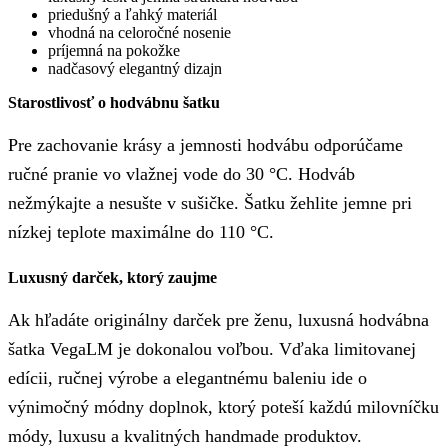
priedušný a ľahký materiál
vhodná na celoročné nosenie
príjemná na pokožke
nadčasový elegantný dizajn
Starostlivosť o hodvábnu šatku
Pre zachovanie krásy a jemnosti hodvábu odporúčame
ručné pranie vo vlažnej vode do 30 °C. Hodváb
nežmýkajte a nesušte v sušičke. Šatku žehlite jemne pri
nízkej teplote maximálne do 110 °C.
Luxusný darček, ktorý zaujme
Ak hľadáte originálny darček pre ženu, luxusná hodvábna
šatka VegaLM je dokonalou voľbou. Vďaka limitovanej
edícii, ručnej výrobe a elegantnému baleniu ide o
výnimočný módny doplnok, ktorý poteší každú milovníčku
módy, luxusu a kvalitných handmade produktov.