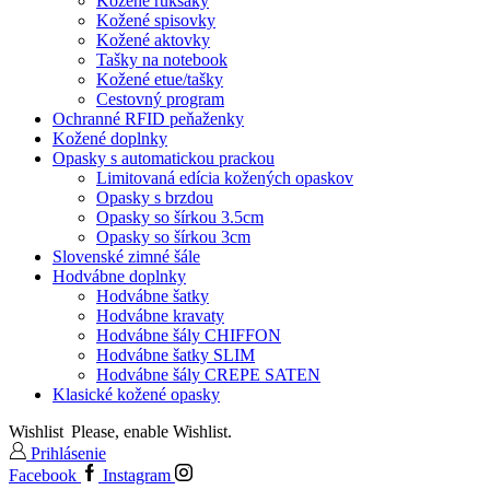
Kožené ruksaky
Kožené spisovky
Kožené aktovky
Tašky na notebook
Kožené etue/tašky
Cestovný program
Ochranné RFID peňaženky
Kožené doplnky
Opasky s automatickou prackou
Limitovaná edícia kožených opaskov
Opasky s brzdou
Opasky so šírkou 3.5cm
Opasky so šírkou 3cm
Slovenské zimné šále
Hodvábne doplnky
Hodvábne šatky
Hodvábne kravaty
Hodvábne šály CHIFFON
Hodvábne šatky SLIM
Hodvábne šály CREPE SATEN
Klasické kožené opasky
Wishlist
Please, enable Wishlist.
Prihlásenie
Facebook
Instagram