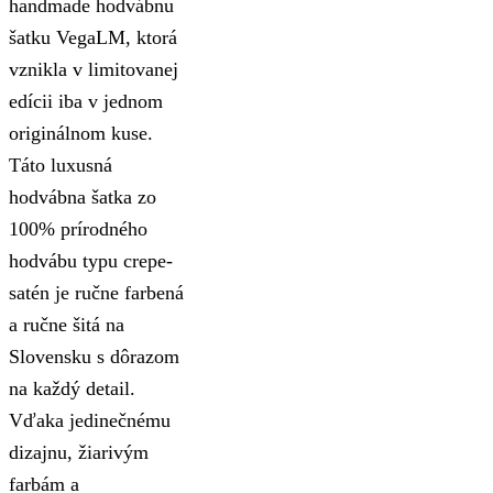
handmade hodvábnu
šatku VegaLM, ktorá
vznikla v limitovanej
edícii iba v jednom
originálnom kuse.
Táto luxusná
hodvábna šatka zo
100% prírodného
hodvábu typu crepe-
satén je ručne farbená
a ručne šitá na
Slovensku s dôrazom
na každý detail.
Vďaka jedinečnému
dizajnu, žiarivým
farbám a