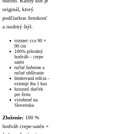
outfitu. Každý kus je
originál, ktorý
podčiarkne ženskosť
a osobitý štýl.
rozmer: cca 90 ×
90 cm
100% prírodný
hodváb – crepe
satén
ručné farbenie a
ručné obšívanie
limitovaná edícia –
existuje iba 1 kus
luxusný darček
pre ženu
vyrobené na
Slovensku
Zloženie:
100 %
hodváb crepe-satén +