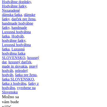
Hodvábne doplnky
,
Hodvábne šatky
,
Nezaradené
dámska šatka
,
dámske
šatky
,
darček pre ženu
,
handmade hodvábne
šatky
,
handmade
Luxusná hodvábna
šatka
,
Hodváb
,
hodvábne šatky
,
Luxusná hodvábna
šatka
,
Luxusná
hodvábna šatka
SLOVENSKO
,
luxusný
dar
,
luxusný darček
,
made in slovakia
,
pravý
hodváb
,
prírodný
hodváb
,
šatka pre ženu
,
šatka SLOVENSKO
,
šatka z hodvábu
,
šatky z
hodvábu
,
vyrobene na
Slovensku
Možno sa
vám bude
páčiť…