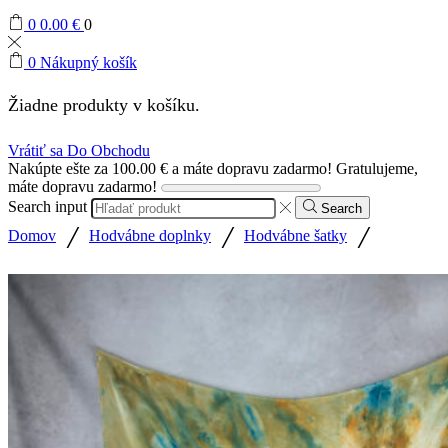
0
0.00
€
0
0
Nákupný košík
Žiadne produkty v košíku.
Vrátiť sa Do Obchodu
Nakúpte ešte za
100.00
€
a máte dopravu zadarmo!
Gratulujeme,
máte dopravu zadarmo!
Search input
Search
/
/
/
Domov
Hodvábne doplnky
Hodvábne šatky