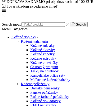
DOPRAVA ZADARMO pri objednávkach nad 100 EUR
Tovar skladom expedujeme ihneď
Search input
Search
Menu
Categories
Kožené doplnky
Kožená galantéria
Kožené ruksaky
Kožené aktovky
Kožené kabelky
Kožené spisovky
Kožené etue/tašky
Cestovný program
Tašky na notebook
Kancelárske office sety
Maľované kožené kabelky
Kožené peňaženky
Dámske peňaženky
Pánske peňaženky
Ručne farbené peňaženky
Kožené dokladovky
RFID peňaženky