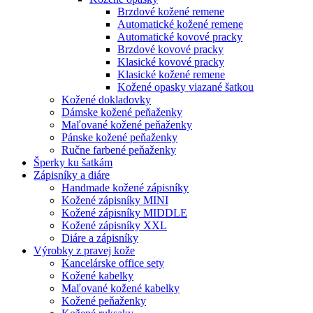
Brzdové kožené remene
Automatické kožené remene
Automatické kovové pracky
Brzdové kovové pracky
Klasické kovové pracky
Klasické kožené remene
Kožené opasky viazané šatkou
Kožené dokladovky
Dámske kožené peňaženky
Maľované kožené peňaženky
Pánske kožené peňaženky
Ručne farbené peňaženky
Šperky ku šatkám
Zápisníky a diáre
Handmade kožené zápisníky
Kožené zápisníky MINI
Kožené zápisníky MIDDLE
Kožené zápisníky XXL
Diáre a zápisníky
Výrobky z pravej kože
Kancelárske office sety
Kožené kabelky
Maľované kožené kabelky
Kožené peňaženky