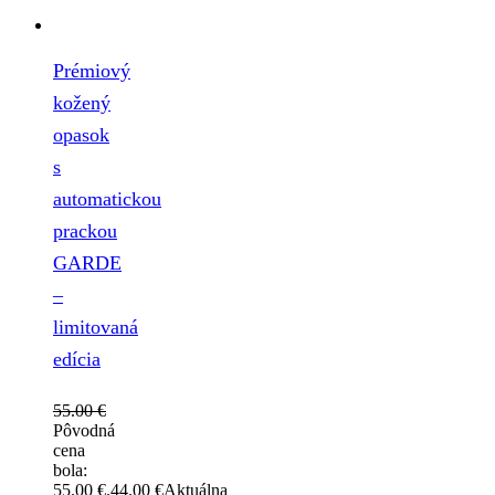
Prémiový
kožený
opasok
s
automatickou
prackou
GARDE
–
limitovaná
edícia
55.00
€
Pôvodná
cena
bola:
55.00 €.
44.00
€
Aktuálna