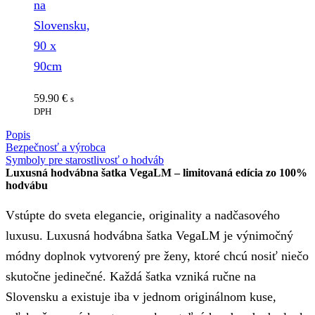
na
Slovensku,
90 x
90cm
59.90
€
s
DPH
Popis
Bezpečnosť a výrobca
Symboly pre starostlivosť o hodváb
Luxusná hodvábna šatka VegaLM – limitovaná edícia zo 100%
hodvábu
Vstúpte do sveta elegancie, originality a nadčasového
luxusu. Luxusná hodvábna šatka VegaLM je výnimočný
módny doplnok vytvorený pre ženy, ktoré chcú nosiť niečo
skutočne jedinečné. Každá šatka vzniká ručne na
Slovensku a existuje iba v jednom originálnom kuse,