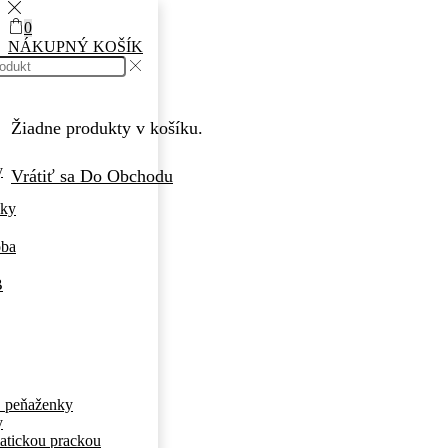
0
NÁKUPNÝ KOŠÍK
Žiadne produkty v košíku.
y
Vrátiť sa Do Obchodu
nky
oba
B
 peňaženky
y
atickou prackou