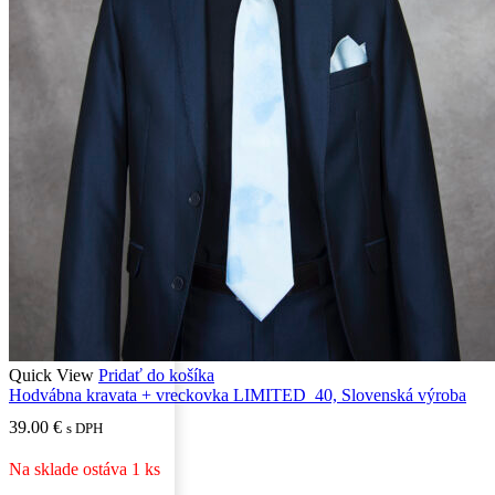
Quick View
Pridať do košíka
Hodvábna kravata + vreckovka LIMITED_40, Slovenská výroba
39.00
€
s DPH
Na sklade ostáva 1 ks