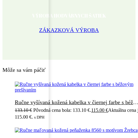
VÝROBA HODVÁBNYCH ŠATIEK
ZÁKAZKOVÁ VÝROBA
Môže sa vám páčiť
Ručne vyšívaná kožená kabelka v čiernej farbe s béžovým pr
133.10
€
Pôvodná cena bola: 133.10 €.
115.00
€
Aktuálna cena 
115.00 €.
s DPH