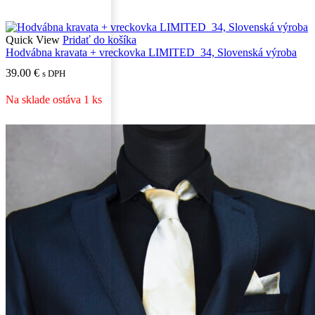
Quick View
Pridať do košíka
Hodvábna kravata + vreckovka LIMITED_34, Slovenská výroba
39.00
€
s DPH
Na sklade ostáva 1 ks