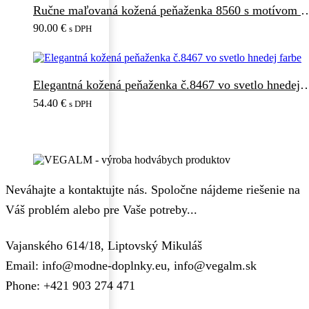
Ručne maľovaná kožená peňaženka 856
90.00
€
s DPH
Elegantná kožená peňaženka č.8467 vo sve
54.40
€
s DPH
Neváhajte a kontaktujte nás. Spoločne nájdeme riešenie na
Váš problém alebo pre Vaše potreby...
Vajanského 614/18, Liptovský Mikuláš
Email: info@modne-doplnky.eu, info@vegalm.sk
Phone: +421 903 274 471