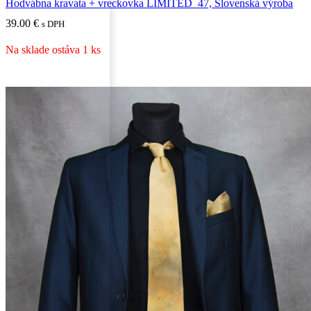
Hodvábna kravata + vreckovka LIMITED_47, Slovenská výroba
39.00
€
s DPH
Na sklade ostáva 1 ks