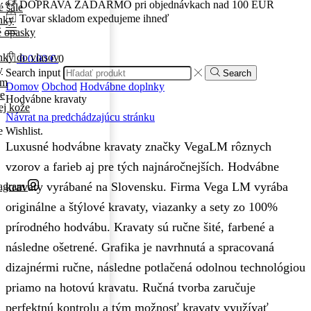
DOPRAVA ZADARMO pri objednávkach nad 100 EUR
 šále
Tovar skladom expedujeme ihneď
nky
é opasky
ky do vlasov
0
0.00
€
0
y
Search input
Search
ám
Domov
Obchod
Hodvábne doplnky
re
Hodvábne kravaty
ej kože
Návrat na predchádzajúcu stránku
e Wishlist.
Luxusné hodvábne kravaty značky VegaLM rôznych
vzorov a farieb aj pre tých najnáročnejších. Hodvábne
kravaty vyrábané na Slovensku. Firma Vega LM vyrába
tagram
originálne a štýlové kravaty, viazanky a sety zo 100%
prírodného hodvábu. Kravaty sú ručne šité, farbené a
následne ošetrené. Grafika je navrhnutá a spracovaná
dizajnérmi ručne, následne potlačená odolnou technológiou
priamo na hotovú kravatu. Ručná tvorba zaručuje
perfektnú kontrolu a tým možnosť kravaty využívať