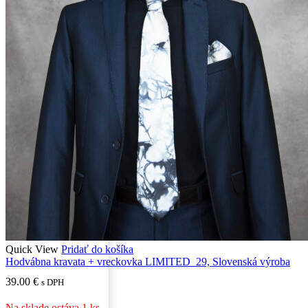
Quick View
Pridať do košíka
Hodvábna kravata + vreckovka LIMITED_29, Slovenská výroba
39.00
€
s DPH
Na sklade ostáva 1 ks