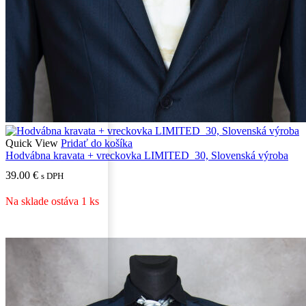
Quick View
Pridať do košíka
Hodvábna kravata + vreckovka LIMITED_30, Slovenská výroba
39.00
€
s DPH
Na sklade ostáva 1 ks