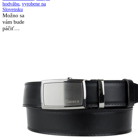
hodvábu
,
vyrobene na
Slovensku
Možno sa
vám bude
páčiť…