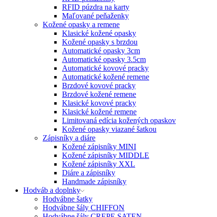
RFID púzdra na karty
Maľované peňaženky
Kožené opasky a remene
Klasické kožené opasky
Kožené opasky s brzdou
Automatické opasky 3cm
Automatické opasky 3.5cm
Automatické kovové pracky
Automatické kožené remene
Brzdové kovové pracky
Brzdové kožené remene
Klasické kovové pracky
Klasické kožené remene
Limitovaná edícia kožených opaskov
Kožené opasky viazané šatkou
Zápisníky a diáre
Kožené zápisníky MINI
Kožené zápisníky MIDDLE
Kožené zápisníky XXL
Diáre a zápisníky
Handmade zápisníky
Hodváb a doplnky
Hodvábne šatky
Hodvábne šály CHIFFON
Hodvábne šály CREPE SATEN