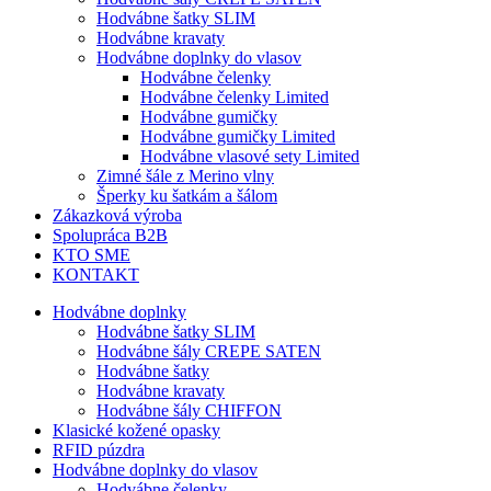
Hodvábne šatky SLIM
Hodvábne kravaty
Hodvábne doplnky do vlasov
Hodvábne čelenky
Hodvábne čelenky Limited
Hodvábne gumičky
Hodvábne gumičky Limited
Hodvábne vlasové sety Limited
Zimné šále z Merino vlny
Šperky ku šatkám a šálom
Zákazková výroba
Spolupráca B2B
KTO SME
KONTAKT
Hodvábne doplnky
Hodvábne šatky SLIM
Hodvábne šály CREPE SATEN
Hodvábne šatky
Hodvábne kravaty
Hodvábne šály CHIFFON
Klasické kožené opasky
RFID púzdra
Hodvábne doplnky do vlasov
Hodvábne čelenky