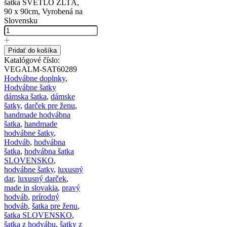
šatka SVETLO ŽLTÁ,
90 x 90cm, Vyrobená na
Slovensku
Pridať do košíka
Katalógové číslo:
VEGALM-SAT60289
Hodvábne doplnky
,
Hodvábne šatky
dámska šatka
,
dámske
šatky
,
darček pre ženu
,
handmade hodvábna
šatka
,
handmade
hodvábne šatky
,
Hodváb
,
hodvábna
šatka
,
hodvábna šatka
SLOVENSKO
,
hodvábne šatky
,
luxusný
dar
,
luxusný darček
,
made in slovakia
,
pravý
hodváb
,
prírodný
hodváb
,
šatka pre ženu
,
šatka SLOVENSKO
,
šatka z hodvábu
,
šatky z