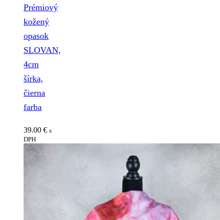
Prémiový
kožený
opasok
SLOVAN,
4cm
šírka,
čierna
farba
39.00
€
s
DPH