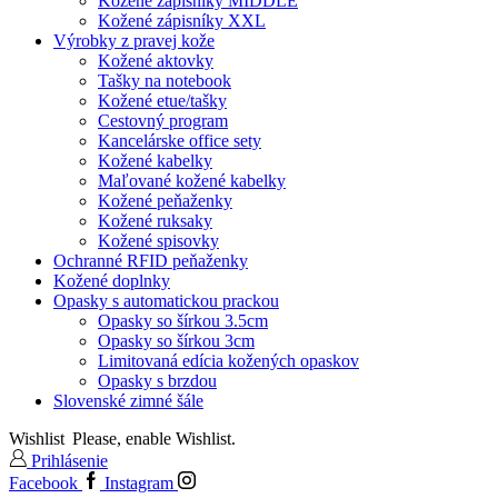
Kožené zápisníky MIDDLE
Kožené zápisníky XXL
Výrobky z pravej kože
Kožené aktovky
Tašky na notebook
Kožené etue/tašky
Cestovný program
Kancelárske office sety
Kožené kabelky
Maľované kožené kabelky
Kožené peňaženky
Kožené ruksaky
Kožené spisovky
Ochranné RFID peňaženky
Kožené doplnky
Opasky s automatickou prackou
Opasky so šírkou 3.5cm
Opasky so šírkou 3cm
Limitovaná edícia kožených opaskov
Opasky s brzdou
Slovenské zimné šále
Wishlist
Please, enable Wishlist.
Prihlásenie
Facebook
Instagram