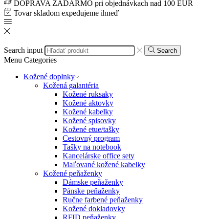
DOPRAVA ZADARMO pri objednávkach nad 100 EUR
Tovar skladom expedujeme ihneď
Search input
Search
Menu
Categories
Kožené doplnky
Kožená galantéria
Kožené ruksaky
Kožené aktovky
Kožené kabelky
Kožené spisovky
Kožené etue/tašky
Cestovný program
Tašky na notebook
Kancelárske office sety
Maľované kožené kabelky
Kožené peňaženky
Dámske peňaženky
Pánske peňaženky
Ručne farbené peňaženky
Kožené dokladovky
RFID peňaženky