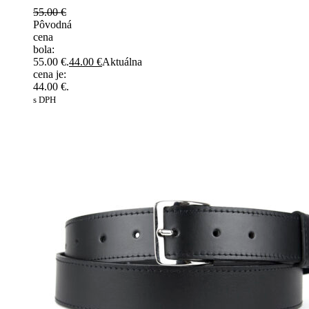
55.00
€
Pôvodná
cena
bola:
55.00 €.
44.00
€
Aktuálna
cena je:
44.00 €.
s DPH