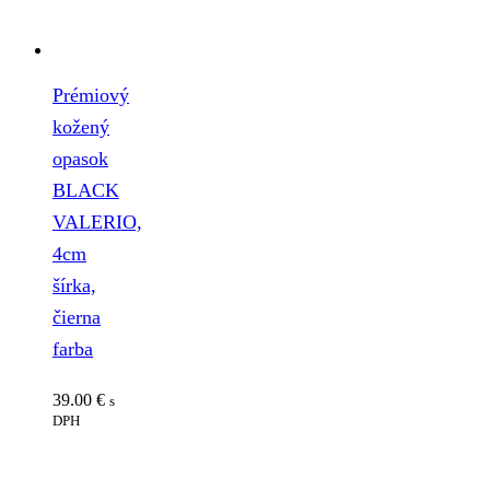
Prémiový
kožený
opasok
BLACK
VALERIO,
4cm
šírka,
čierna
farba
39.00
€
s
DPH