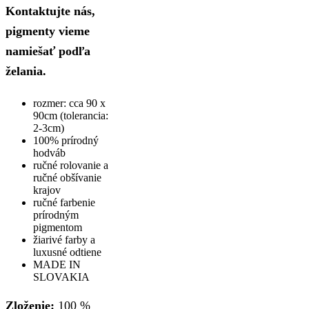
Kontaktujte nás,
pigmenty vieme
namiešať podľa
želania.
rozmer: cca 90 x
90cm (tolerancia:
2-3cm)
100% prírodný
hodváb
ručné rolovanie a
ručné obšívanie
krajov
ručné farbenie
prírodným
pigmentom
žiarivé farby a
luxusné odtiene
MADE IN
SLOVAKIA
Zloženie:
100 %