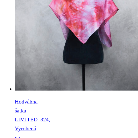
Hodvábna
šatka
LIMITED_324,
Vyrobená
na