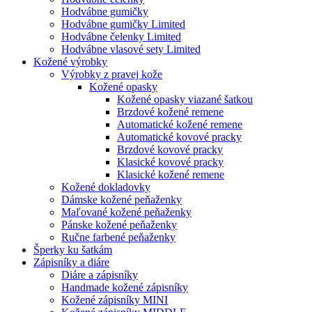
Hodvábne gumičky
Hodvábne gumičky Limited
Hodvábne čelenky Limited
Hodvábne vlasové sety Limited
Kožené výrobky
Výrobky z pravej kože
Kožené opasky
Kožené opasky viazané šatkou
Brzdové kožené remene
Automatické kožené remene
Automatické kovové pracky
Brzdové kovové pracky
Klasické kovové pracky
Klasické kožené remene
Kožené dokladovky
Dámske kožené peňaženky
Maľované kožené peňaženky
Pánske kožené peňaženky
Ručne farbené peňaženky
Šperky ku šatkám
Zápisníky a diáre
Diáre a zápisníky
Handmade kožené zápisníky
Kožené zápisníky MINI