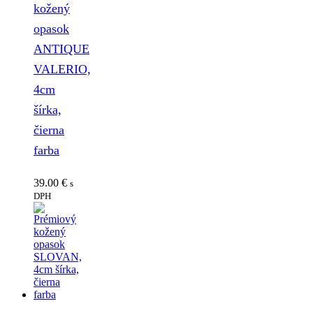
kožený
opasok
ANTIQUE
VALERIO,
4cm
šírka,
čierna
farba
39.00
€
s
DPH