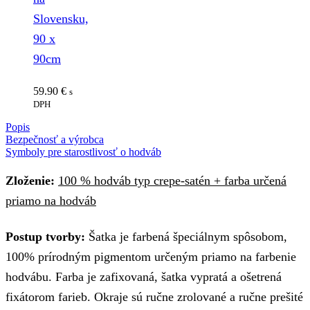
Slovensku,
90 x
90cm
59.90
€
s
DPH
Popis
Bezpečnosť a výrobca
Symboly pre starostlivosť o hodváb
Zloženie:
100 % hodváb typ crepe-satén + farba určená
priamo na hodváb
Postup tvorby:
Šatka je farbená špeciálnym spôsobom,
100% prírodným pigmentom určeným priamo na farbenie
hodvábu. Farba je zafixovaná, šatka vypratá a ošetrená
fixátorom farieb. Okraje sú ručne zrolované a ručne prešité