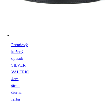
Prémiový
kožený
opasok
SILVER
VALERIO,
4cm
šírka,
čierna
farba