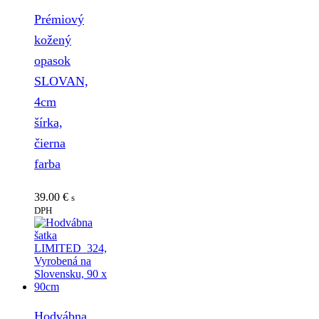
Prémiový
kožený
opasok
SLOVAN,
4cm
šírka,
čierna
farba
39.00
€
s
DPH
Hodvábna