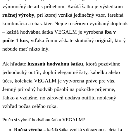
výnimočný detail s príbehom. Každá šatka je výsledkom
ručnej výroby
, pri ktorej vzniká jedinečný vzor, farebná
kombinácia a charakter. Nejde o sériovo vyrábaný doplnok
– každá hodvábna šatka VEGALM je vyrobená
iba v
počte 1 kus
, vďaka čomu získate skutočný originál, ktorý
nebude mať nikto iný.
Ak hľadáte
luxusnú hodvábnu šatku
, ktorá pozdvihne
jednoduchý outfit, doplní elegantné šaty, kabelku alebo
účes, kolekcia VEGALM je vytvorená práve pre vás.
Jemný prírodný hodváb pôsobí na pokožke príjemne,
ľahko a vzdušne, no zároveň dodáva outfitu noblesný
vzhľad počas celého roka.
Prečo si vybrať hodvábnu šatku VEGALM?
Ručná výroba
– každá šatka vzniká s dôrazom na detail a