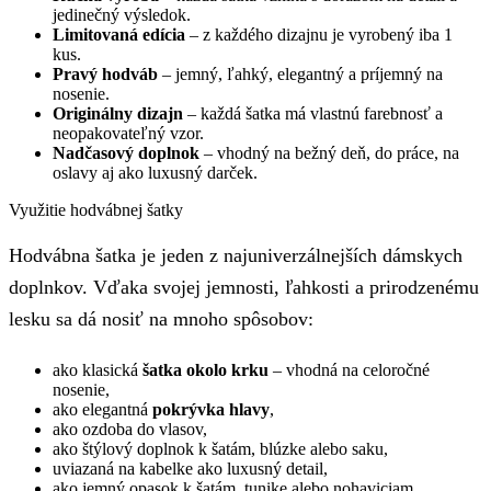
jedinečný výsledok.
Limitovaná edícia
– z každého dizajnu je vyrobený iba 1
kus.
Pravý hodváb
– jemný, ľahký, elegantný a príjemný na
nosenie.
Originálny dizajn
– každá šatka má vlastnú farebnosť a
neopakovateľný vzor.
Nadčasový doplnok
– vhodný na bežný deň, do práce, na
oslavy aj ako luxusný darček.
Využitie hodvábnej šatky
Hodvábna šatka je jeden z najuniverzálnejších dámskych
doplnkov. Vďaka svojej jemnosti, ľahkosti a prirodzenému
lesku sa dá nosiť na mnoho spôsobov:
ako klasická
šatka okolo krku
– vhodná na celoročné
nosenie,
ako elegantná
pokrývka hlavy
,
ako ozdoba do vlasov,
ako štýlový doplnok k šatám, blúzke alebo saku,
uviazaná na kabelke ako luxusný detail,
ako jemný opasok k šatám, tunike alebo nohaviciam,