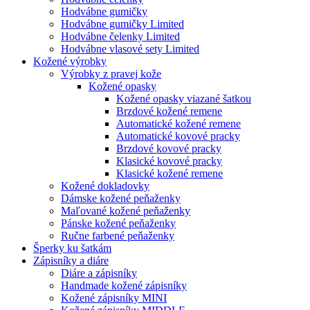
Hodvábne gumičky
Hodvábne gumičky Limited
Hodvábne čelenky Limited
Hodvábne vlasové sety Limited
Kožené výrobky
Výrobky z pravej kože
Kožené opasky
Kožené opasky viazané šatkou
Brzdové kožené remene
Automatické kožené remene
Automatické kovové pracky
Brzdové kovové pracky
Klasické kovové pracky
Klasické kožené remene
Kožené dokladovky
Dámske kožené peňaženky
Maľované kožené peňaženky
Pánske kožené peňaženky
Ručne farbené peňaženky
Šperky ku šatkám
Zápisníky a diáre
Diáre a zápisníky
Handmade kožené zápisníky
Kožené zápisníky MINI