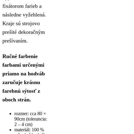
fixátorom farieb a
následne vyžehlená.
Kraje sú strojovo
prešité dekoračným
prešívaním.
Ručné farbenie
farbami určenými
priamo na hodváb
zaručuje krásnu
farebnú sýtosť z
oboch strán.
rozmer: cca 80 ×
90cm (tolerancia:
2 – 4 cm)
materiál: 100 %