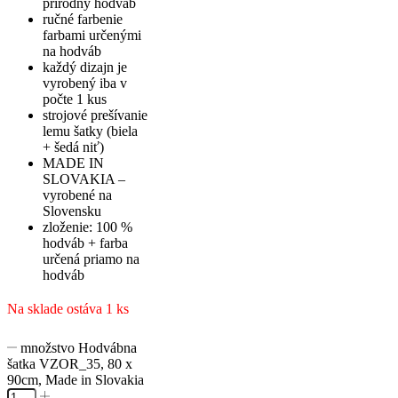
prírodný hodváb
ručné farbenie
farbami určenými
na hodváb
každý dizajn je
vyrobený iba v
počte 1 kus
strojové prešívanie
lemu šatky (biela
+ šedá niť)
MADE IN
SLOVAKIA –
vyrobené na
Slovensku
zloženie: 100 %
hodváb + farba
určená priamo na
hodváb
Na sklade ostáva 1 ks
množstvo Hodvábna
šatka VZOR_35, 80 x
90cm, Made in Slovakia