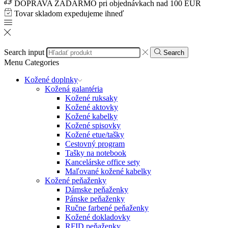
DOPRAVA ZADARMO pri objednávkach nad 100 EUR
Tovar skladom expedujeme ihneď
Search input
Search
Menu
Categories
Kožené doplnky
Kožená galantéria
Kožené ruksaky
Kožené aktovky
Kožené kabelky
Kožené spisovky
Kožené etue/tašky
Cestovný program
Tašky na notebook
Kancelárske office sety
Maľované kožené kabelky
Kožené peňaženky
Dámske peňaženky
Pánske peňaženky
Ručne farbené peňaženky
Kožené dokladovky
RFID peňaženky