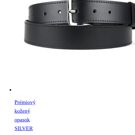
Prémiový
kožený
opasok
SILVER