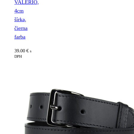
VALERIO,
4cm
šírka,
čierna
farba
39.00
€
s
DPH