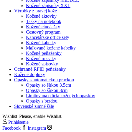
Kožené zápisníky MIDDLE
Kožené zápisníky XXL
Výrobky z pravej kože
Kožené aktovky
Tašky na notebook
Kožené etue/tašky
Cestovný program
Kancelárske office sety
Kožené kabelky
Maľované kožené kabelky
Kožené peňaženky
Kožené ruksaky
Kožené spisovky
Ochranné RFID peňaženky
Kožené doplnky
Opasky s automatickou prackou
Opasky so šírkou 3.5cm
Opasky so šírkou 3cm
Limitovaná edícia kožených opaskov
Opasky s brzdou
Slovenské zimné šále
Wishlist
Please, enable Wishlist.
Prihlásenie
Facebook
Instagram