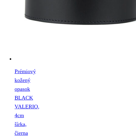
Prémiový
kožený
opasok
BLACK
VALERIO,
4cm
šírka,
čierna