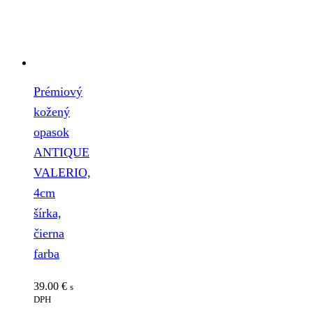
Prémiový
kožený
opasok
ANTIQUE
VALERIO,
4cm
šírka,
čierna
farba
39.00
€
s
DPH