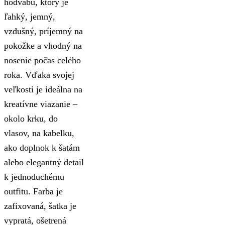
hodvábu, ktorý je
ľahký, jemný,
vzdušný, príjemný na
pokožke a vhodný na
nosenie počas celého
roka. Vďaka svojej
veľkosti je ideálna na
kreatívne viazanie –
okolo krku, do
vlasov, na kabelku,
ako doplnok k šatám
alebo elegantný detail
k jednoduchému
outfitu. Farba je
zafixovaná, šatka je
vypratá, ošetrená