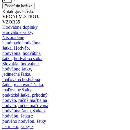
Pridať do košíka
Katalógové číslo:
VEGALM-STROJ-
VZOR35
Hodvábne doplnky
,
Hodvábne šatky
,
Nezaradené
handmade hodvábna
šatka
,
Hodváb
,
hodvábna
,
hodvábna
šatka
,
hodvábna šatka
Slovakia
,
hodvábne
,
hodvábne šatky
,
jedinečná šatka
,
maľovaná hodvábna
šatka
,
maľovaná šatka
,
maľované šatky
,
praktická šatka
,
prírodný
hodváb
,
ručná maľba na
hodváb
,
ručne maľovaná
hodvábna šatka
,
šatka z
hodvábu
,
šatka z
pravého hodvábu
,
šatky
na mieru
,
šatky z