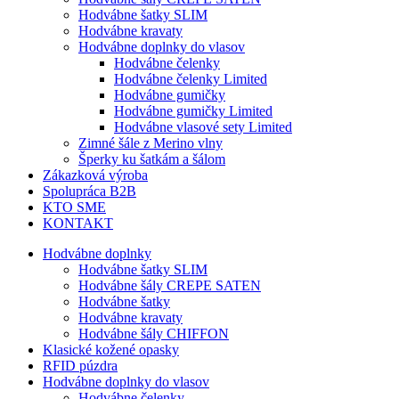
Hodvábne šatky SLIM
Hodvábne kravaty
Hodvábne doplnky do vlasov
Hodvábne čelenky
Hodvábne čelenky Limited
Hodvábne gumičky
Hodvábne gumičky Limited
Hodvábne vlasové sety Limited
Zimné šále z Merino vlny
Šperky ku šatkám a šálom
Zákazková výroba
Spolupráca B2B
KTO SME
KONTAKT
Hodvábne doplnky
Hodvábne šatky SLIM
Hodvábne šály CREPE SATEN
Hodvábne šatky
Hodvábne kravaty
Hodvábne šály CHIFFON
Klasické kožené opasky
RFID púzdra
Hodvábne doplnky do vlasov
Hodvábne čelenky