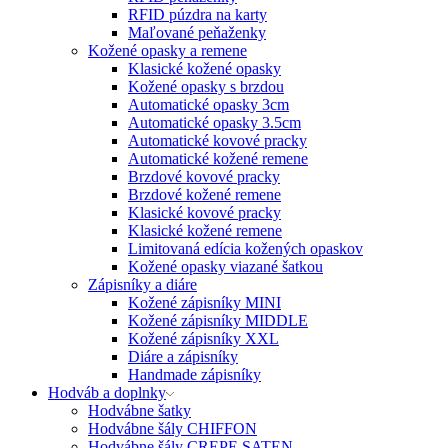
RFID púzdra na karty
Maľované peňaženky
Kožené opasky a remene
Klasické kožené opasky
Kožené opasky s brzdou
Automatické opasky 3cm
Automatické opasky 3.5cm
Automatické kovové pracky
Automatické kožené remene
Brzdové kovové pracky
Brzdové kožené remene
Klasické kovové pracky
Klasické kožené remene
Limitovaná edícia kožených opaskov
Kožené opasky viazané šatkou
Zápisníky a diáre
Kožené zápisníky MINI
Kožené zápisníky MIDDLE
Kožené zápisníky XXL
Diáre a zápisníky
Handmade zápisníky
Hodváb a doplnky
Hodvábne šatky
Hodvábne šály CHIFFON
Hodvábne šály CREPE SATEN