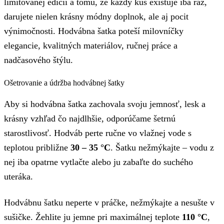
limitovanej edícii a tomu, že každý kus existuje iba raz,
darujete nielen krásny módny doplnok, ale aj pocit
výnimočnosti. Hodvábna šatka poteší milovníčky
elegancie, kvalitných materiálov, ručnej práce a
nadčasového štýlu.
Ošetrovanie a údržba hodvábnej šatky
Aby si hodvábna šatka zachovala svoju jemnosť, lesk a
krásny vzhľad čo najdlhšie, odporúčame šetrnú
starostlivosť. Hodváb perte ručne vo vlažnej vode s
teplotou približne
30 – 35 °C
. Šatku nežmýkajte – vodu z
nej iba opatrne vytlačte alebo ju zabaľte do suchého
uteráka.
Hodvábnu šatku neperte v práčke, nežmýkajte a nesušte v
sušičke. Žehlite ju jemne pri maximálnej teplote
110 °C
,