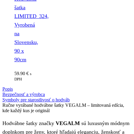
šatka
LIMITED_324,
Vyrobená
na
Slovensku,
90 x
90cm
59.90
€
s
DPH
Popis
Bezpečnosť a výrobca
Symboly pre starostlivosť o hodváb
Ručne vyrábané hodvábne šatky VEGALM – limitovaná edícia,
kde každý kus je originál
Hodvábne šatky značky
VEGALM
sú luxusným módnym
doplnkom pre ženy, ktoré hľadajú eleganciu, ženskosť a