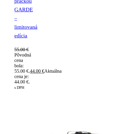
prackou
GARDE
–
limitovaná
edícia
55.00
€
Pôvodná
cena
bola:
55.00 €.
44.00
€
Aktuálna
cena je:
44.00 €.
s DPH