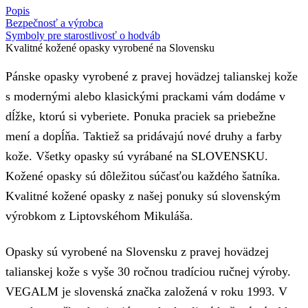
Popis
Bezpečnosť a výrobca
Symboly pre starostlivosť o hodváb
Kvalitné kožené opasky vyrobené na Slovensku
Pánske opasky vyrobené z pravej hovädzej talianskej kože
s modernými alebo klasickými prackami vám dodáme v
dĺžke, ktorú si vyberiete. Ponuka praciek sa priebežne
mení a dopĺňa. Taktiež sa pridávajú nové druhy a farby
kože. Všetky opasky sú vyrábané na SLOVENSKU.
Kožené opasky sú dôležitou súčasťou každého šatníka.
Kvalitné kožené opasky z našej ponuky sú slovenským
výrobkom z Liptovskéhom Mikuláša.
Opasky sú vyrobené na Slovensku z pravej hovädzej
talianskej kože s vyše 30 ročnou tradíciou ručnej výroby.
VEGALM je slovenská značka založená v roku 1993. V