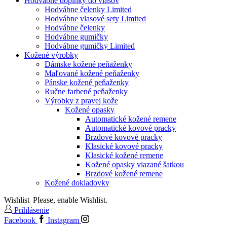
Hodvábne doplnky do vlasov
Hodvábne čelenky Limited
Hodvábne vlasové sety Limited
Hodvábne čelenky
Hodvábne gumičky
Hodvábne gumičky Limited
Kožené výrobky
Dámske kožené peňaženky
Maľované kožené peňaženky
Pánske kožené peňaženky
Ručne farbené peňaženky
Výrobky z pravej kože
Kožené opasky
Automatické kožené remene
Automatické kovové pracky
Brzdové kovové pracky
Klasické kovové pracky
Klasické kožené remene
Kožené opasky viazané šatkou
Brzdové kožené remene
Kožené dokladovky
Wishlist
Please, enable Wishlist.
Prihlásenie
Facebook
Instagram