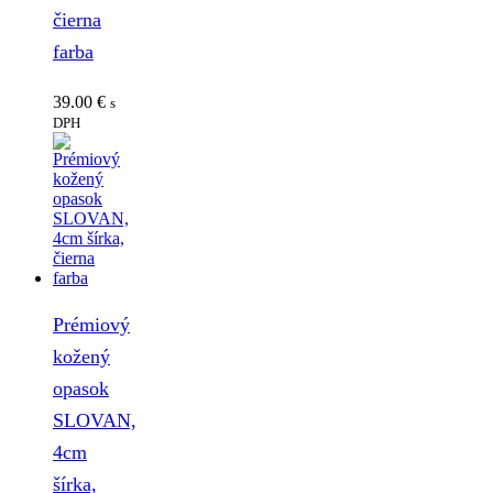
čierna
farba
39.00
€
s
DPH
Prémiový
kožený
opasok
SLOVAN,
4cm
šírka,