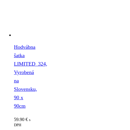
Hodvábna
šatka
LIMITED_324,
Vyrobená
na
Slovensku,
90 x
90cm
59.90
€
s
DPH