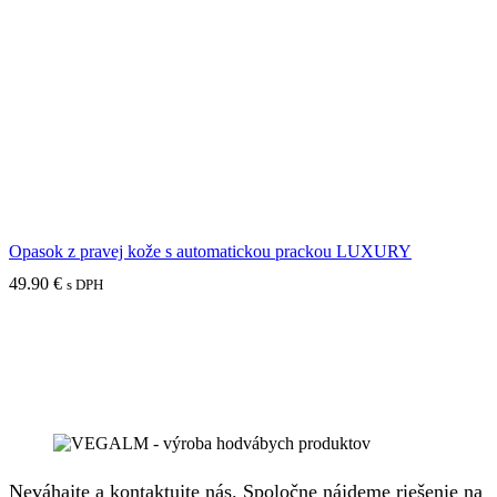
Opasok z pravej kože s automatickou prackou LUXURY
49.90
€
s DPH
Neváhajte a kontaktujte nás. Spoločne nájdeme riešenie na