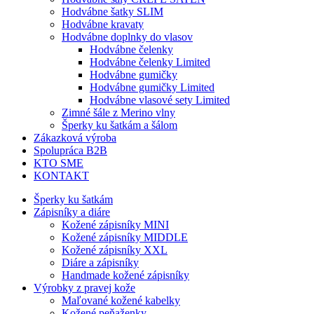
Hodvábne šatky SLIM
Hodvábne kravaty
Hodvábne doplnky do vlasov
Hodvábne čelenky
Hodvábne čelenky Limited
Hodvábne gumičky
Hodvábne gumičky Limited
Hodvábne vlasové sety Limited
Zimné šále z Merino vlny
Šperky ku šatkám a šálom
Zákazková výroba
Spolupráca B2B
KTO SME
KONTAKT
Šperky ku šatkám
Zápisníky a diáre
Kožené zápisníky MINI
Kožené zápisníky MIDDLE
Kožené zápisníky XXL
Diáre a zápisníky
Handmade kožené zápisníky
Výrobky z pravej kože
Maľované kožené kabelky
Kožené peňaženky