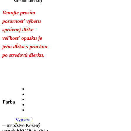
strednú dierku)
Venujte prosím
pozornosť výberu
správnej dĺžke –
veľkosť opasku je
jeho dĺžka s prackou
po stredovú dierku.
Farba
Vymazať
množstvo Kožený
opasok BROOCH, šírka