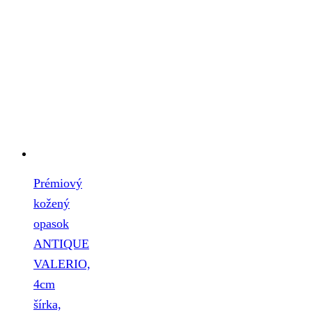
Prémiový
kožený
opasok
ANTIQUE
VALERIO,
4cm
šírka,