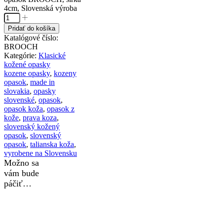
4cm, Slovenská výroba
Pridať do košíka
Katalógové číslo:
BROOCH
Kategórie:
Klasické
kožené opasky
kozene opasky
,
kozeny
opasok
,
made in
slovakia
,
opasky
slovenské
,
opasok
,
opasok koža
,
opasok z
kože
,
prava koza
,
slovenský kožený
opasok
,
slovenský
opasok
,
talianska koža
,
vyrobene na Slovensku
Možno sa
vám bude
páčiť…