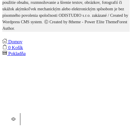
použitie obsahu, rozmnožovanie a šírenie textov, obrázkov, fotografií či
ukážok akýmkoľvek mechanickým alebo elektronickým spôsobom je bez
písomného povolenia spoločnosti ODISTUDIO s.r.o. zakázané / Created by
Wordpress CMS system. Ⓒ Created by 8theme - Power Elite ThemeForest
Author.
Domov
0
Košík
Pokladňa
Tento produkt má viacero variantov. Možnosti si môžete vybrať
Tento produkt má viacero variantov. Možnosti si môžete vybrať
Tento produkt má viacero variantov. Možnosti si môžete vybrať
Tento produkt má viacero variantov. Možnosti si môžete vybrať
Tento produkt má viacero variantov. Možnosti si môžete vybrať