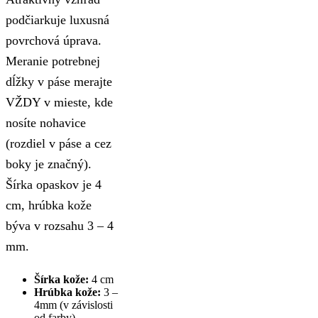
podčiarkuje luxusná
povrchová úprava.
Meranie potrebnej
dĺžky v páse merajte
VŽDY v mieste, kde
nosíte nohavice
(rozdiel v páse a cez
boky je značný).
Šírka opaskov je 4
cm, hrúbka kože
býva v rozsahu 3 – 4
mm.
Šírka kože:
4 cm
Hrúbka kože:
3 –
4mm (v závislosti
od farby)