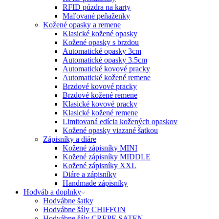
RFID púzdra na karty
Maľované peňaženky
Kožené opasky a remene
Klasické kožené opasky
Kožené opasky s brzdou
Automatické opasky 3cm
Automatické opasky 3.5cm
Automatické kovové pracky
Automatické kožené remene
Brzdové kovové pracky
Brzdové kožené remene
Klasické kovové pracky
Klasické kožené remene
Limitovaná edícia kožených opaskov
Kožené opasky viazané šatkou
Zápisníky a diáre
Kožené zápisníky MINI
Kožené zápisníky MIDDLE
Kožené zápisníky XXL
Diáre a zápisníky
Handmade zápisníky
Hodváb a doplnky
Hodvábne šatky
Hodvábne šály CHIFFON
Hodvábne šály CREPE SATEN