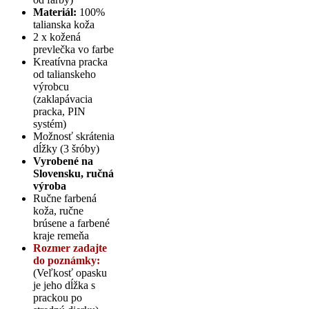
Materiál:
100%
talianska koža
2 x kožená
prevlečka vo farbe
Kreatívna pracka
od talianskeho
výrobcu
(zaklapávacia
pracka, PIN
systém)
Možnosť skrátenia
dĺžky (3 šróby)
Vyrobené na
Slovensku, ručná
výroba
Ručne farbená
koža, ručne
brúsene a farbené
kraje remeňa
Rozmer zadajte
do poznámky:
(Veľkosť opasku
je jeho dĺžka s
prackou po