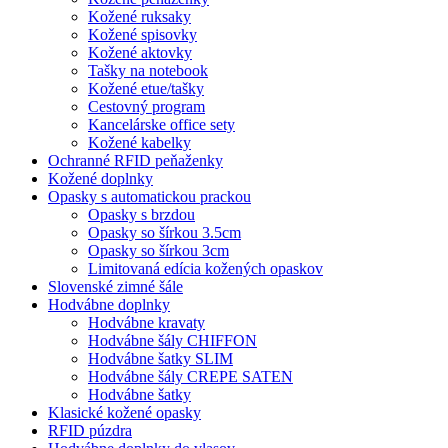
Kožené ruksaky
Kožené spisovky
Kožené aktovky
Tašky na notebook
Kožené etue/tašky
Cestovný program
Kancelárske office sety
Kožené kabelky
Ochranné RFID peňaženky
Kožené doplnky
Opasky s automatickou prackou
Opasky s brzdou
Opasky so šírkou 3.5cm
Opasky so šírkou 3cm
Limitovaná edícia kožených opaskov
Slovenské zimné šále
Hodvábne doplnky
Hodvábne kravaty
Hodvábne šály CHIFFON
Hodvábne šatky SLIM
Hodvábne šály CREPE SATEN
Hodvábne šatky
Klasické kožené opasky
RFID púzdra