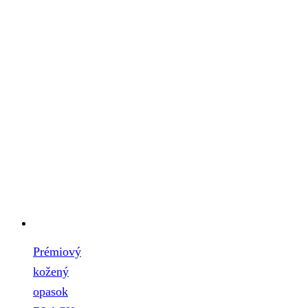
Prémiový
kožený
opasok