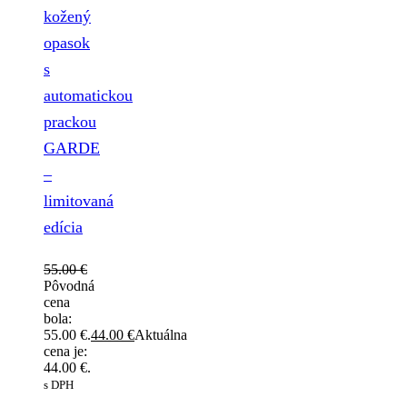
kožený
opasok
s
automatickou
prackou
GARDE
–
limitovaná
edícia
55.00
€
Pôvodná
cena
bola:
55.00 €.
44.00
€
Aktuálna
cena je:
44.00 €.
s DPH