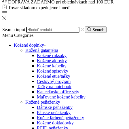
DOPRAVA ZADARMO pri objednávkach nad 100 EUR
Tovar skladom expedujeme ihneď
Search input
Search
Menu
Categories
Kožené doplnky
Kožená galantéria
Kožené ruksaky
Kožené aktovky
Kožené kabelky
Kožené spisovky
Kožené etue/tašky
Cestovný program
Tašky na notebook
Kancelárske office sety
Maľované kožené kabelky
Kožené peňaženky
Dámske peňaženky
Pánske peňaženky
Ručne farbené peňaženky
Kožené dokladovky
RFID peňaženky