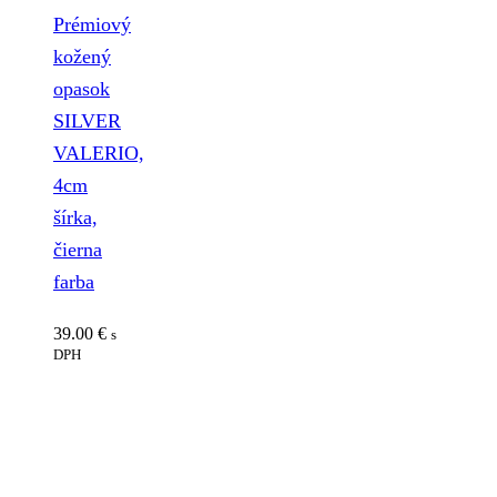
Prémiový
kožený
opasok
SILVER
VALERIO,
4cm
šírka,
čierna
farba
39.00
€
s
DPH