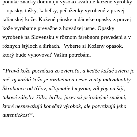
ponuke značky dominujú vysoko kvalitné kožené výrobky
– opasky, tašky, kabelky, peňaženky vyrobené z pravej
talianskej kože. Kožené pánske a dámske opasky z pravej
kože vyrábame prevažne z hovädzej usne. Opasky
vyrobené na Slovensku v rôznom farebnom prevedení a v
rôznych štýloch a šírkach. Vyberte si Kožený opasok,
ktorý bude vyhovovať Vašim potrebám.
“Pravá koža pochádza zo zvieraťa, a keďže každé zviera je
iné, aj každá koža je rozdielna a nesie znaky individuality.
Škrabance od tŕňov, uštipnutie hmyzom, záhyby na šiji,
tukové záhyby, žilky, hrčky, jazvy sú prírodnými znakmi,
ktoré neznevažujú konečný výrobok, ale potvrdzujú jeho
autentickosť”.