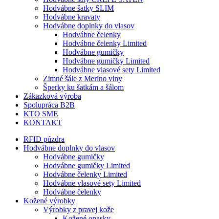
Hodvábne šatky SLIM
Hodvábne kravaty
Hodvábne doplnky do vlasov
Hodvábne čelenky
Hodvábne čelenky Limited
Hodvábne gumičky
Hodvábne gumičky Limited
Hodvábne vlasové sety Limited
Zimné šále z Merino vlny
Šperky ku šatkám a šálom
Zákazková výroba
Spolupráca B2B
KTO SME
KONTAKT
RFID púzdra
Hodvábne doplnky do vlasov
Hodvábne gumičky
Hodvábne gumičky Limited
Hodvábne čelenky Limited
Hodvábne vlasové sety Limited
Hodvábne čelenky
Kožené výrobky
Výrobky z pravej kože
Kožené opasky