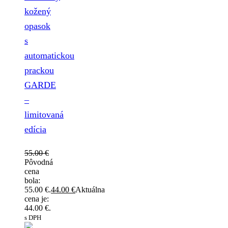
kožený
opasok
s
automatickou
prackou
GARDE
–
limitovaná
edícia
55.00
€
Pôvodná
cena
bola:
55.00 €.
44.00
€
Aktuálna
cena je:
44.00 €.
s DPH