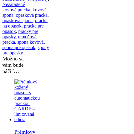
Nezaradené
kovová pracka
,
kovová
spona
,
opasková pracka
,
opasková spona
,
pracka
na opasok
,
pracka pre
opasok
,
pracky pre
opasky
,
remeňová
pracka
,
spona kovová
,
spona pre opasok
,
spony
pre opasky
Možno sa
vám bude
páčiť…
Prémiový