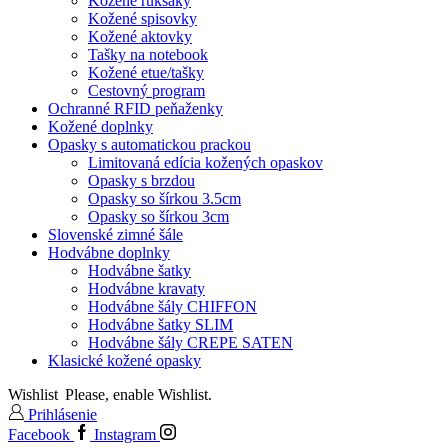
Kožené ruksaky
Kožené spisovky
Kožené aktovky
Tašky na notebook
Kožené etue/tašky
Cestovný program
Ochranné RFID peňaženky
Kožené doplnky
Opasky s automatickou prackou
Limitovaná edícia kožených opaskov
Opasky s brzdou
Opasky so šírkou 3.5cm
Opasky so šírkou 3cm
Slovenské zimné šále
Hodvábne doplnky
Hodvábne šatky
Hodvábne kravaty
Hodvábne šály CHIFFON
Hodvábne šatky SLIM
Hodvábne šály CREPE SATEN
Klasické kožené opasky
Wishlist
Please, enable Wishlist.
Prihlásenie
Facebook
Instagram