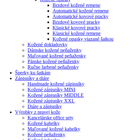
Brzdové kožené remene
Automatické kožené remene
Automatické kovové pracky
Brzdové kovové pracky
Klasické kovové pracky
Klasické kožené remene
Kožené opasky viazané šatkou
Kožené dokladovky
Dámske kožené peňaženky
Maľované kožené peňaženky
Pánske kožené peňaženky
Ručne farbené peňaženky
Šperky ku šatkám
Zápisníky a diáre
Handmade kožené zápisníky
Kožené zápisníky MINI
Kožené zápisníky MIDDLE
Kožené zápisníky XXL
Diáre a zápisníky
Výrobky z pravej kože
Kancelárske office sety
Kožené kabelky
Maľované kožené kabelky
Kožené peňaženky