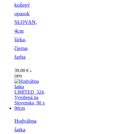
kožený
opasok
SLOVAN,
4cm
šírka,
čierna
farba
39.00
€
s
DPH
Hodvábna
šatka