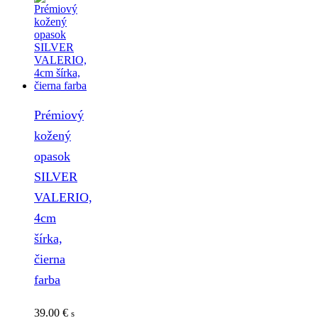
Prémiový
kožený
opasok
SILVER
VALERIO,
4cm
šírka,
čierna
farba
39.00
€
s