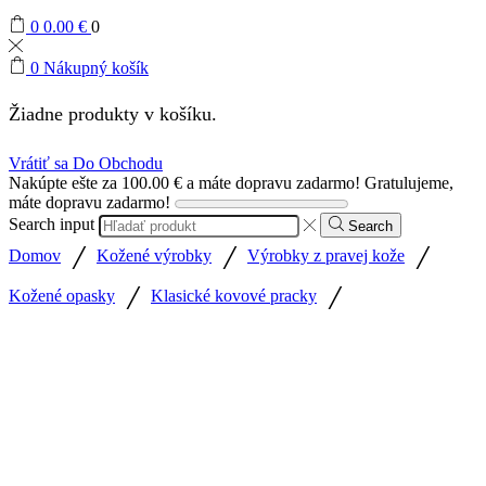
0
0.00
€
0
0
Nákupný košík
Žiadne produkty v košíku.
Vrátiť sa Do Obchodu
Nakúpte ešte za
100.00
€
a máte dopravu zadarmo!
Gratulujeme,
máte dopravu zadarmo!
Search input
Search
/
/
/
Domov
Kožené výrobky
Výrobky z pravej kože
/
/
Kožené opasky
Klasické kovové pracky