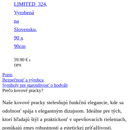
LIMITED_324,
Vyrobená
na
Slovensku,
90 x
90cm
59.90
€
s
DPH
Popis
Bezpečnosť a výrobca
Symboly pre starostlivosť o hodváb
Prečo kovové pracky?
Naše kovové pracky stelesňujú funkčnú elegancie, kde sa
odolnosť spája s elegantným dizajnom. Ideálne pre tých,
ktorí hľadajú štýl a praktickosť v upevňovacích riešeniach,
ponúkajú zmes robustnosti a estetickej príťažlivosti.