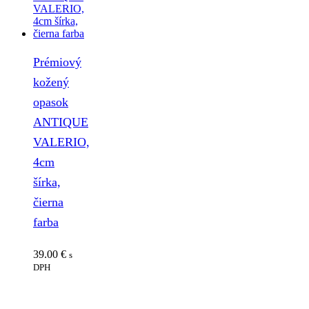
Prémiový
kožený
opasok
ANTIQUE
VALERIO,
4cm
šírka,
čierna
farba
39.00
€
s
DPH