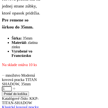
jednej strane zúbky,
ktoré opasok pridržia.
Pre remene so
šírkou do 35mm.
Šírka:
35mm
Materiál:
zlatina
zinku
Vyrobené vo
Francúzsku
Na sklade ostáva 10 ks
množstvo Moderná
kovová pracka TITAN
SHADOW, 35mm
Pridať do košíka
Katalógové číslo:
KKP-
TITAN-SHADOW
Klasické kovové pracky
,