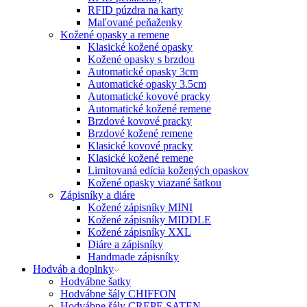
RFID púzdra na karty
Maľované peňaženky
Kožené opasky a remene
Klasické kožené opasky
Kožené opasky s brzdou
Automatické opasky 3cm
Automatické opasky 3.5cm
Automatické kovové pracky
Automatické kožené remene
Brzdové kovové pracky
Brzdové kožené remene
Klasické kovové pracky
Klasické kožené remene
Limitovaná edícia kožených opaskov
Kožené opasky viazané šatkou
Zápisníky a diáre
Kožené zápisníky MINI
Kožené zápisníky MIDDLE
Kožené zápisníky XXL
Diáre a zápisníky
Handmade zápisníky
Hodváb a doplnky
Hodvábne šatky
Hodvábne šály CHIFFON
Hodvábne šály CREPE SATEN