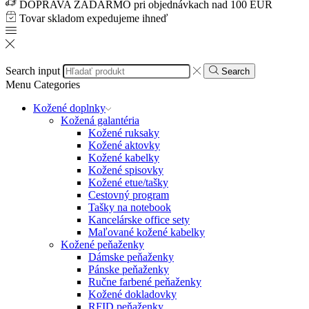
DOPRAVA ZADARMO pri objednávkach nad 100 EUR
Tovar skladom expedujeme ihneď
Search input
Search
Menu
Categories
Kožené doplnky
Kožená galantéria
Kožené ruksaky
Kožené aktovky
Kožené kabelky
Kožené spisovky
Kožené etue/tašky
Cestovný program
Tašky na notebook
Kancelárske office sety
Maľované kožené kabelky
Kožené peňaženky
Dámske peňaženky
Pánske peňaženky
Ručne farbené peňaženky
Kožené dokladovky
RFID peňaženky