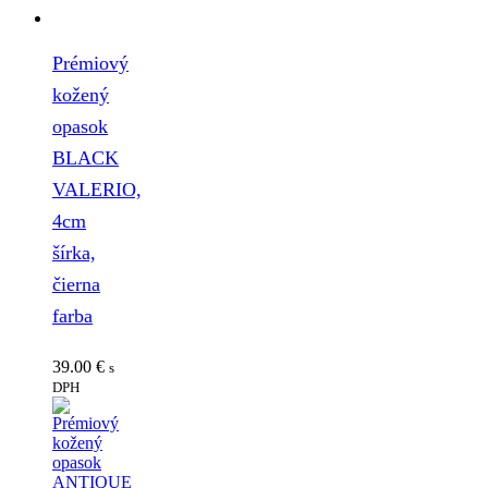
Prémiový
kožený
opasok
BLACK
VALERIO,
4cm
šírka,
čierna
farba
39.00
€
s
DPH