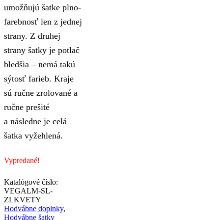
umožňujú šatke plno-
farebnosť len z jednej
strany. Z druhej
strany šatky je potlač
bledšia – nemá takú
sýtosť farieb. Kraje
sú ručne zrolované a
ručne prešité
a následne je celá
šatka vyžehlená.
Vypredané!
Katalógové číslo:
VEGALM-SL-
ZLKVETY
Hodvábne doplnky
,
Hodvábne šatky