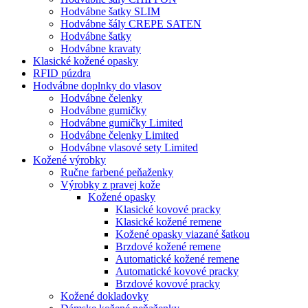
Hodvábne šatky SLIM
Hodvábne šály CREPE SATEN
Hodvábne šatky
Hodvábne kravaty
Klasické kožené opasky
RFID púzdra
Hodvábne doplnky do vlasov
Hodvábne čelenky
Hodvábne gumičky
Hodvábne gumičky Limited
Hodvábne čelenky Limited
Hodvábne vlasové sety Limited
Kožené výrobky
Ručne farbené peňaženky
Výrobky z pravej kože
Kožené opasky
Klasické kovové pracky
Klasické kožené remene
Kožené opasky viazané šatkou
Brzdové kožené remene
Automatické kožené remene
Automatické kovové pracky
Brzdové kovové pracky
Kožené dokladovky