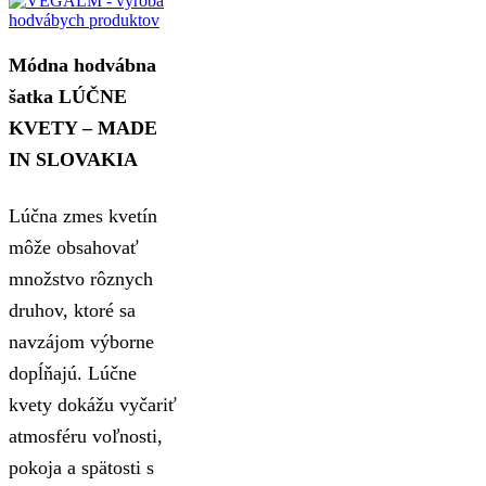
Módna hodvábna
šatka LÚČNE
KVETY – MADE
IN SLOVAKIA
Lúčna zmes kvetín
môže obsahovať
množstvo rôznych
druhov, ktoré sa
navzájom výborne
dopĺňajú. Lúčne
kvety dokážu vyčariť
atmosféru voľnosti,
pokoja a spätosti s