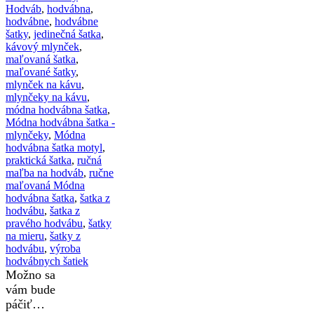
Hodváb
,
hodvábna
,
hodvábne
,
hodvábne
šatky
,
jedinečná šatka
,
kávový mlynček
,
maľovaná šatka
,
maľované šatky
,
mlynček na kávu
,
mlynčeky na kávu
,
módna hodvábna šatka
,
Módna hodvábna šatka -
mlynčeky
,
Módna
hodvábna šatka motyl
,
praktická šatka
,
ručná
maľba na hodváb
,
ručne
maľovaná Módna
hodvábna šatka
,
šatka z
hodvábu
,
šatka z
pravého hodvábu
,
šatky
na mieru
,
šatky z
hodvábu
,
výroba
hodvábnych šatiek
Možno sa
vám bude
páčiť…