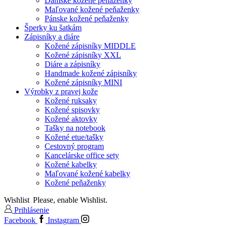
Dámske kožené peňaženky
Maľované kožené peňaženky
Pánske kožené peňaženky
Šperky ku šatkám
Zápisníky a diáre
Kožené zápisníky MIDDLE
Kožené zápisníky XXL
Diáre a zápisníky
Handmade kožené zápisníky
Kožené zápisníky MINI
Výrobky z pravej kože
Kožené ruksaky
Kožené spisovky
Kožené aktovky
Tašky na notebook
Kožené etue/tašky
Cestovný program
Kancelárske office sety
Kožené kabelky
Maľované kožené kabelky
Kožené peňaženky
Wishlist
Please, enable Wishlist.
Prihlásenie
Facebook
Instagram