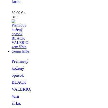
farba
39.00
€
s
DPH
Prémiový
kožený
opasok
BLACK
VALERIO,
4cm
šírka,