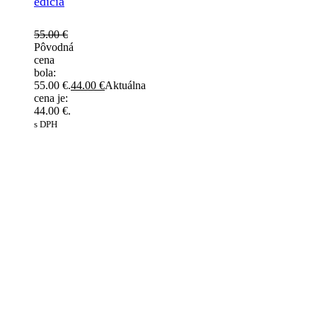
edícia
55.00
€
Pôvodná
cena
bola:
55.00 €.
44.00
€
Aktuálna
cena je:
44.00 €.
s DPH