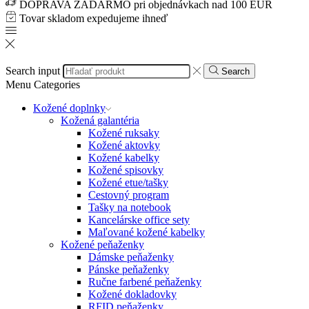
DOPRAVA ZADARMO pri objednávkach nad 100 EUR
Tovar skladom expedujeme ihneď
Search input
Search
Menu
Categories
Kožené doplnky
Kožená galantéria
Kožené ruksaky
Kožené aktovky
Kožené kabelky
Kožené spisovky
Kožené etue/tašky
Cestovný program
Tašky na notebook
Kancelárske office sety
Maľované kožené kabelky
Kožené peňaženky
Dámske peňaženky
Pánske peňaženky
Ručne farbené peňaženky
Kožené dokladovky
RFID peňaženky