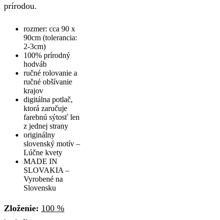
prírodou.
rozmer: cca 90 x
90cm (tolerancia:
2-3cm)
100% prírodný
hodváb
ručné rolovanie a
ručné obšívanie
krajov
digitálna potlač,
ktorá zaručuje
farebnú sýtosť len
z jednej strany
originálny
slovenský motív –
Lúčne kvety
MADE IN
SLOVAKIA –
Vyrobené na
Slovensku
Zloženie:
100 %