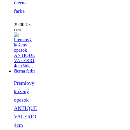
čierna
farba
39.00
€
s
DPH
Prémiový
kožený
opasok
ANTIQUE
VALERIO,
4cm