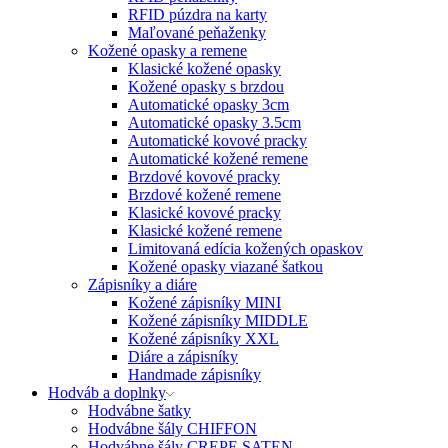
RFID púzdra na karty
Maľované peňaženky
Kožené opasky a remene
Klasické kožené opasky
Kožené opasky s brzdou
Automatické opasky 3cm
Automatické opasky 3.5cm
Automatické kovové pracky
Automatické kožené remene
Brzdové kovové pracky
Brzdové kožené remene
Klasické kovové pracky
Klasické kožené remene
Limitovaná edícia kožených opaskov
Kožené opasky viazané šatkou
Zápisníky a diáre
Kožené zápisníky MINI
Kožené zápisníky MIDDLE
Kožené zápisníky XXL
Diáre a zápisníky
Handmade zápisníky
Hodváb a doplnky
Hodvábne šatky
Hodvábne šály CHIFFON
Hodvábne šály CREPE SATEN