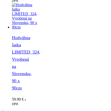
DPH
Hodvábna
šatka
LIMITED_324,
Vyrobená
na
Slovensku,
90 x
90cm
59.90
€
s
DPH