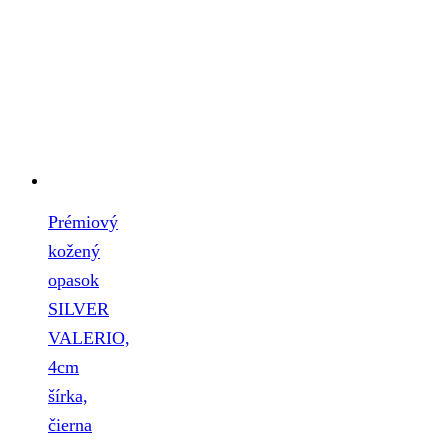
Prémiový
kožený
opasok
SILVER
VALERIO,
4cm
šírka,
čierna