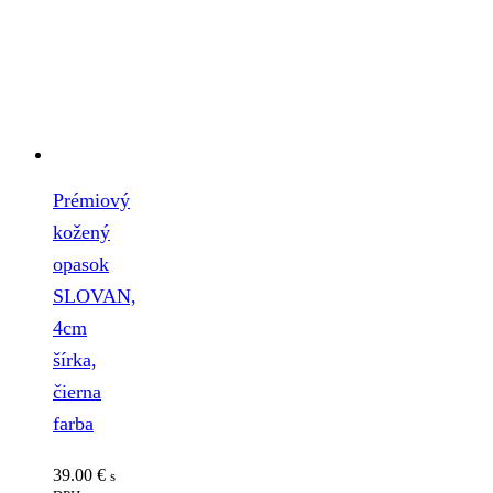
Prémiový
kožený
opasok
SLOVAN,
4cm
šírka,
čierna
farba
39.00
€
s