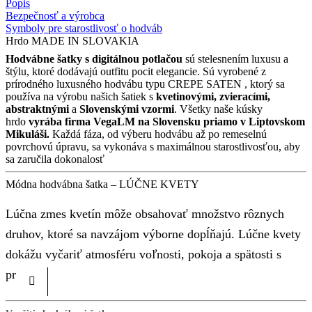
Popis
Bezpečnosť a výrobca
Symboly pre starostlivosť o hodváb
Hrdo MADE IN SLOVAKIA
Hodvábne šatky s digitálnou potlačou
sú stelesnením luxusu a
štýlu, ktoré dodávajú outfitu pocit elegancie. Sú vyrobené z
prírodného luxusného hodvábu typu CREPE SATEN , ktorý sa
používa na výrobu našich šatiek s
kvetinovými, zvieracími,
abstraktnými
a
Slovenskými
vzormi
. Všetky naše kúsky
hrdo
vyrába firma VegaLM na Slovensku priamo v Liptovskom
Mikuláši.
Každá fáza, od výberu hodvábu až po remeselnú
povrchovú úpravu, sa vykonáva s maximálnou starostlivosťou, aby
sa zaručila dokonalosť
Módna hodvábna šatka – LÚČNE KVETY
Lúčna zmes kvetín môže obsahovať množstvo rôznych
druhov, ktoré sa navzájom výborne dopĺňajú. Lúčne kvety
dokážu vyčariť atmosféru voľnosti, pokoja a spätosti s
prírodou.