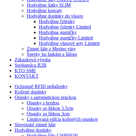
Hodvábne šatky SLIM
Hodvábne kravaty
Hodvábne doplnky do vlasov
Hodvábne čelenky
Hodvábne čelenky Limited
Hodvábne gumičky
Hodvábne gumičky Limited
Hodvábne vlasové sety Limited
Zimné šále z Merino vlny
Šperky ku šatkám a šálom
Zákazková výroba
Spolupráca B2B
KTO SME
KONTAKT
Ochranné RFID peňaženky
Kožené doplnky
Opasky s automatickou prackou
Opasky s brzdou
Opasky so šírkou 3.5cm
Opasky so šírkou 3cm
Limitovaná edícia kožených opaskov
Slovenské zimné šále
Hodvábne doplnky
Hodvábne šály CHIFFON