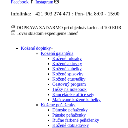
Facebook
Instagram
Infolinka: +421 903 274 471 : Pon- Pia 8:00 - 15:00
DOPRAVA ZADARMO pri objednávkach nad 100 EUR
Tovar skladom expedujeme ihneď
Kožené doplnky
Kožená galantéria
Kožené ruksaky
Kožené aktovky
Kožené kabelky
Kožené spisovky
Kožené etue/tašky
Cestovný program
Tašky na notebook
Kancelárske office sety
Maľované kožené kabelky
Kožené peňaženky
Dámske peňaženky
Pánske peňaženky
Ručne farbené peňaženky
Kožené dokladovky