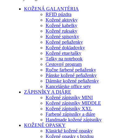
KOŽENÁ GALANTÉRIA
RFID púzdra
Kožené aktovky
Kožené kabelky
Kožené ruksaky
Kožené spisovky
Kožené peňaženky
Kožené dokladovky
Kožené etue/tašky
Tašky na notebook
Cestovný program
Ručne farbené peňaženky
Pánske kožené peňaženky
Dámske kožené peňaženky
Kancelárske office sety
ZÁPISNÍKY A DIÁRE
Kožené zápisníky MINI
Kožené zápisníky MIDDLE
Kožené zápisníky XXL
Farbené zápisníky a diáre
Handmade kožené zápisníky
KOŽENÉ OPASKY
Klasické kožené opasky
Kožené opasky s brzdou