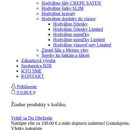
Hodvábne šály CREPE SATEN
Hodvábne šatky SLIM
Hodvábne kravaty
Hodvábne doplnky do vlasov
Hodvábne čelenky
Hodvábne čelenky Limited
Hodvábne gumičky
Hodvábne gumičky Limited
Hodvábne vlasové sety Limited
Zimné šále z Merino vlny
Šperky ku šatkám a šálom
Zákazková výroba
Spolupráca B2B
KTO SME
KONTAKT
Prihlásenie
0
0.00
€
0
Žiadne produkty v košíku.
Vrátiť sa Do Obchodu
Nakúpte ešte za
100.00
€
a máte dopravu zadarmo!
Gratulujeme
Všetky kategórie