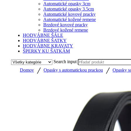
Automatické opasky 3cm
Automatické opasky 3.5cm
Automatické kovové pracky
Automatické kožené remene
Brzdové kovové pracky
Brzdové kožené remene
HODVÁBNE ŠÁLE
HODVÁBNE ŠATKY
HODVÁBNE KRAVATY
ŠPERKY KU ŠATKÁM
Search input
/
/
Domov
Opasky s automatickou prackou
Opasky so