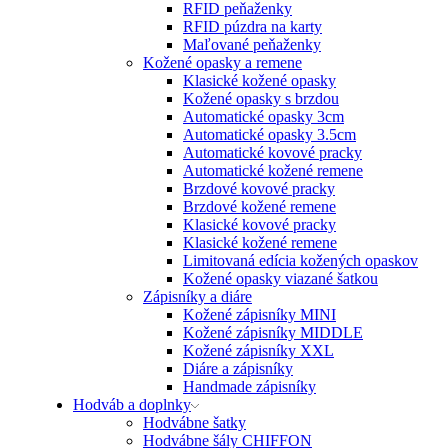
RFID peňaženky
RFID púzdra na karty
Maľované peňaženky
Kožené opasky a remene
Klasické kožené opasky
Kožené opasky s brzdou
Automatické opasky 3cm
Automatické opasky 3.5cm
Automatické kovové pracky
Automatické kožené remene
Brzdové kovové pracky
Brzdové kožené remene
Klasické kovové pracky
Klasické kožené remene
Limitovaná edícia kožených opaskov
Kožené opasky viazané šatkou
Zápisníky a diáre
Kožené zápisníky MINI
Kožené zápisníky MIDDLE
Kožené zápisníky XXL
Diáre a zápisníky
Handmade zápisníky
Hodváb a doplnky
Hodvábne šatky
Hodvábne šály CHIFFON