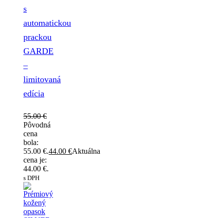
s
automatickou
prackou
GARDE
–
limitovaná
edícia
55.00
€
Pôvodná
cena
bola:
55.00 €.
44.00
€
Aktuálna
cena je:
44.00 €.
s DPH