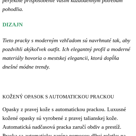
perfektné prispôsobenie vašim každodenným potrebám
pohodlia.
DIZAJN
Tieto pracky s moderným vzhľadom sú navrhnuté tak, aby
pozdvihli akýkoľvek outfit. Ich elegantný profil a moderné
materiály hovoria o mestskej elegancii, ktorá dopĺňa
dnešné módne trendy.
KOŽENÝ OPASOK S AUTOMATICKOU PRACKOU
Opasky z pravej kože s automatickou prackou. Luxusné
kožené opasky sú vyrobené z pravej talianskej kože.
Automatická nadčasová pracka zaručí obdiv a prestíž.
Pracka sa automaticky zapína pomocou dlhej roletky na