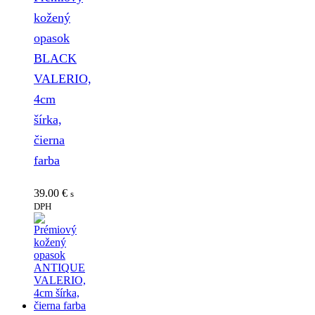
kožený
opasok
BLACK
VALERIO,
4cm
šírka,
čierna
farba
39.00
€
s
DPH