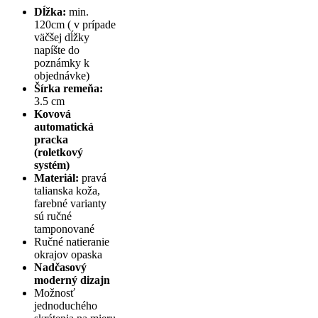
Dĺžka:
min.
120cm ( v prípade
väčšej dĺžky
napíšte do
poznámky k
objednávke)
Šírka remeňa:
3.5 cm
Kovová
automatická
pracka
(roletkový
systém)
Materiál:
pravá
talianska koža,
farebné varianty
sú ručné
tamponované
Ručné natieranie
okrajov opaska
Nadčasový
moderný dizajn
Možnosť
jednoduchého