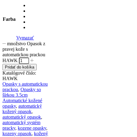
Farba
Vymazať
množstvo Opasok z
pravej kože s
automatickou prackou
HAWK
Pridať do košíka
Katalógové číslo:
HAWK
Opasky s automatickou
prackou
,
Opasky so
šírkou 3.5cm
Automatické kožené
opasky
,
automatický
kožený opasok
,
automatický opasok
,
automatický systém
pracky
,
kozene opasky
,
kozeny opasok
,
kožený