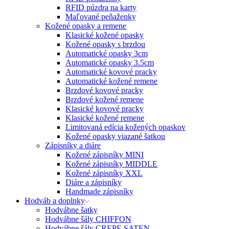
RFID púzdra na karty
Maľované peňaženky
Kožené opasky a remene
Klasické kožené opasky
Kožené opasky s brzdou
Automatické opasky 3cm
Automatické opasky 3.5cm
Automatické kovové pracky
Automatické kožené remene
Brzdové kovové pracky
Brzdové kožené remene
Klasické kovové pracky
Klasické kožené remene
Limitovaná edícia kožených opaskov
Kožené opasky viazané šatkou
Zápisníky a diáre
Kožené zápisníky MINI
Kožené zápisníky MIDDLE
Kožené zápisníky XXL
Diáre a zápisníky
Handmade zápisníky
Hodváb a doplnky
Hodvábne šatky
Hodvábne šály CHIFFON
Hodvábne šály CREPE SATEN