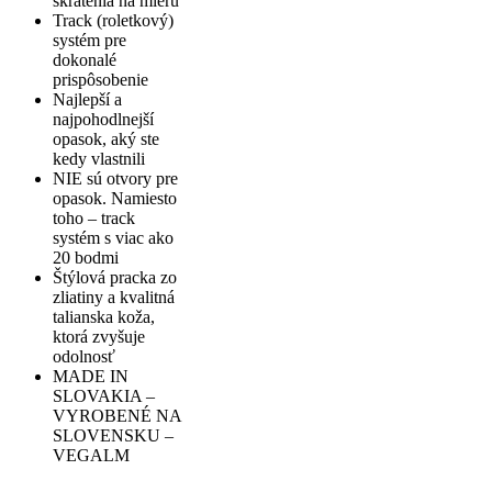
skrátenia na mieru
Track (roletkový)
systém pre
dokonalé
prispôsobenie
Najlepší a
najpohodlnejší
opasok, aký ste
kedy vlastnili
NIE sú otvory pre
opasok. Namiesto
toho – track
systém s viac ako
20 bodmi
Štýlová pracka zo
zliatiny a kvalitná
talianska koža,
ktorá zvyšuje
odolnosť
MADE IN
SLOVAKIA –
VYROBENÉ NA
SLOVENSKU –
VEGALM