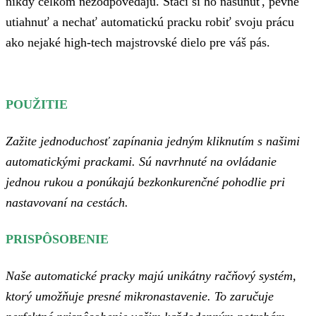
nikdy celkom nezodpovedajú. Stačí si ho nasunúť, pevne
utiahnuť a nechať automatickú pracku robiť svoju prácu
ako nejaké high-tech majstrovské dielo pre váš pás.
POUŽITIE
Zažite jednoduchosť zapínania jedným kliknutím s našimi
automatickými prackami. Sú navrhnuté na ovládanie
jednou rukou a ponúkajú bezkonkurenčné pohodlie pri
nastavovaní na cestách.
PRISPÔSOBENIE
Naše automatické pracky majú unikátny račňový systém,
ktorý umožňuje presné mikronastavenie. To zaručuje