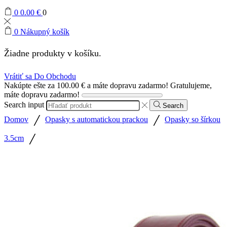
0
0.00
€
0
0
Nákupný košík
Žiadne produkty v košíku.
Vrátiť sa Do Obchodu
Nakúpte ešte za
100.00
€
a máte dopravu zadarmo!
Gratulujeme,
máte dopravu zadarmo!
Search input
Search
/
/
Domov
Opasky s automatickou prackou
Opasky so šírkou
/
3.5cm