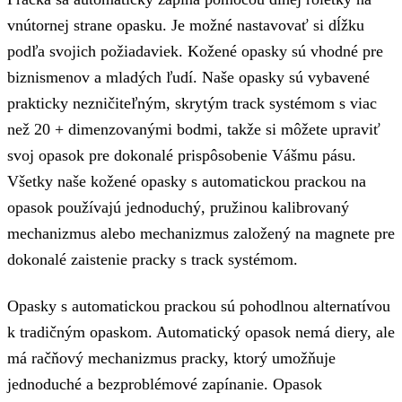
vnútornej strane opasku. Je možné nastavovať si dĺžku
podľa svojich požiadaviek. Kožené opasky sú vhodné pre
biznismenov a mladých ľudí. Naše opasky sú vybavené
prakticky nezničiteľným, skrytým track systémom s viac
než 20 + dimenzovanými bodmi, takže si môžete upraviť
svoj opasok pre dokonalé prispôsobenie Vášmu pásu.
Všetky naše kožené opasky s automatickou prackou na
opasok používajú jednoduchý, pružinou kalibrovaný
mechanizmus alebo mechanizmus založený na magnete pre
dokonalé zaistenie pracky s track systémom.
Opasky s automatickou prackou sú pohodlnou alternatívou
k tradičným opaskom. Automatický opasok nemá diery, ale
má račňový mechanizmus pracky, ktorý umožňuje
jednoduché a bezproblémové zapínanie. Opasok