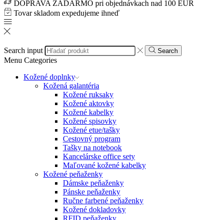
DOPRAVA ZADARMO pri objednávkach nad 100 EUR
Tovar skladom expedujeme ihneď
Search input
Search
Menu
Categories
Kožené doplnky
Kožená galantéria
Kožené ruksaky
Kožené aktovky
Kožené kabelky
Kožené spisovky
Kožené etue/tašky
Cestovný program
Tašky na notebook
Kancelárske office sety
Maľované kožené kabelky
Kožené peňaženky
Dámske peňaženky
Pánske peňaženky
Ručne farbené peňaženky
Kožené dokladovky
RFID peňaženky