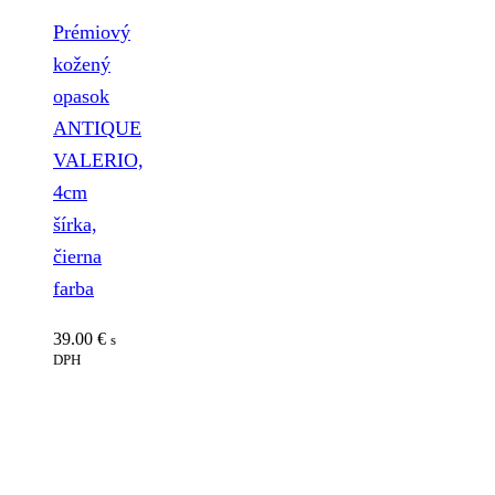
Prémiový
kožený
opasok
ANTIQUE
VALERIO,
4cm
šírka,
čierna
farba
39.00
€
s
DPH