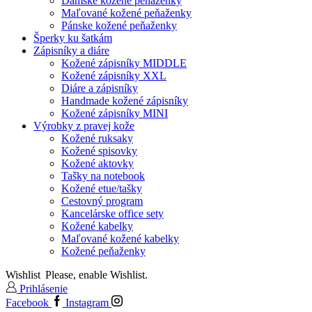
Dámske kožené peňaženky
Maľované kožené peňaženky
Pánske kožené peňaženky
Šperky ku šatkám
Zápisníky a diáre
Kožené zápisníky MIDDLE
Kožené zápisníky XXL
Diáre a zápisníky
Handmade kožené zápisníky
Kožené zápisníky MINI
Výrobky z pravej kože
Kožené ruksaky
Kožené spisovky
Kožené aktovky
Tašky na notebook
Kožené etue/tašky
Cestovný program
Kancelárske office sety
Kožené kabelky
Maľované kožené kabelky
Kožené peňaženky
Wishlist
Please, enable Wishlist.
Prihlásenie
Facebook
Instagram