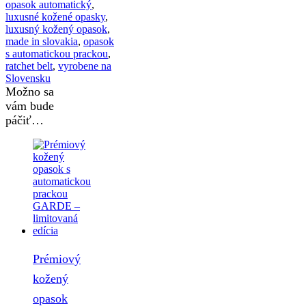
opasok automatický
,
luxusné kožené opasky
,
luxusný kožený opasok
,
made in slovakia
,
opasok
s automatickou prackou
,
ratchet belt
,
vyrobene na
Slovensku
Možno sa
vám bude
páčiť…
Prémiový
kožený
opasok