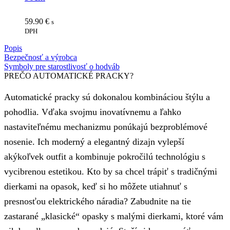
59.90
€
s
DPH
Popis
Bezpečnosť a výrobca
Symboly pre starostlivosť o hodváb
PREČO AUTOMATICKÉ PRACKY?
Automatické pracky sú dokonalou kombináciou štýlu a
pohodlia. Vďaka svojmu inovatívnemu a ľahko
nastaviteľnému mechanizmu ponúkajú bezproblémové
nosenie. Ich moderný a elegantný dizajn vylepší
akýkoľvek outfit a kombinuje pokročilú technológiu s
vycibrenou estetikou. Kto by sa chcel trápiť s tradičnými
dierkami na opasok, keď si ho môžete utiahnuť s
presnosťou elektrického náradia? Zabudnite na tie
zastarané „klasické“ opasky s malými dierkami, ktoré vám