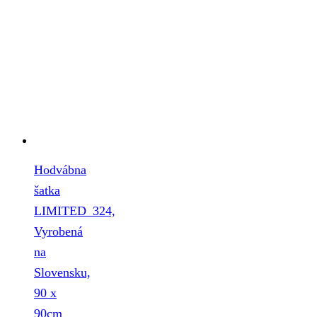
Hodvábna
šatka
LIMITED_324,
Vyrobená
na
Slovensku,
90 x
90cm