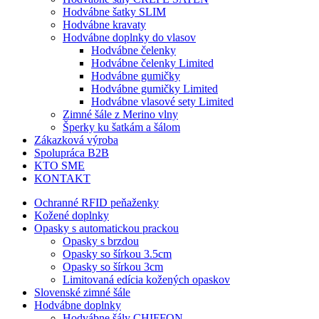
Hodvábne šatky SLIM
Hodvábne kravaty
Hodvábne doplnky do vlasov
Hodvábne čelenky
Hodvábne čelenky Limited
Hodvábne gumičky
Hodvábne gumičky Limited
Hodvábne vlasové sety Limited
Zimné šále z Merino vlny
Šperky ku šatkám a šálom
Zákazková výroba
Spolupráca B2B
KTO SME
KONTAKT
Ochranné RFID peňaženky
Kožené doplnky
Opasky s automatickou prackou
Opasky s brzdou
Opasky so šírkou 3.5cm
Opasky so šírkou 3cm
Limitovaná edícia kožených opaskov
Slovenské zimné šále
Hodvábne doplnky
Hodvábne šály CHIFFON