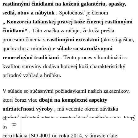
rastlinnými činidlami na koženú galantériu, opasky,
sedlá, obuv a nábytok
. Spoločnosť je členom
„
Konzorcia talianskej pravej kože činenej rastlinnými
činidlami“
. Táto značka zaručuje, že koža prešla
procesom činenia s
rastlinnými extraktmi
(ako sú gaštan,
quebracho a mimóza)
v súlade so starodávnymi
remeselnými tradíciami
. Tento proces v kombinácii s
kvalitou suroviny dodáva hotovej koži charakteristický
prírodný vzhľad a hrúbku.
V súlade so súčasnými požiadavkami našich zákazníkov,
ktorí čoraz viac
dbajú na komplexné aspekty
udržateľnosti výroby
, má vedenie okrem záväzku
chrániť prírodné zdroje a predchádzať znečisťovaniu, ktorý
tradične inšpiroval naše operácie, o čom svedčí aj naša
Tento produkt má viacero variantov. Možnosti si môžete vybrať
Tento produkt má viacero variantov. Možnosti si môžete vybrať
Tento produkt má viacero variantov. Možnosti si môžete vybrať
Tento produkt má viacero variantov. Možnosti si môžete vybrať
Tento produkt má viacero variantov. Možnosti si môžete vybrať
Tento produkt má viacero variantov. Možnosti si môžete vybrať
certifikácia ISO 4001 od roku 2014, v úmysle ďalej