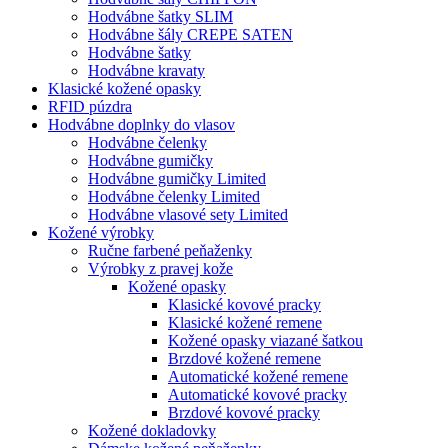
Hodvábne šatky SLIM
Hodvábne šály CREPE SATEN
Hodvábne šatky
Hodvábne kravaty
Klasické kožené opasky
RFID púzdra
Hodvábne doplnky do vlasov
Hodvábne čelenky
Hodvábne gumičky
Hodvábne gumičky Limited
Hodvábne čelenky Limited
Hodvábne vlasové sety Limited
Kožené výrobky
Ručne farbené peňaženky
Výrobky z pravej kože
Kožené opasky
Klasické kovové pracky
Klasické kožené remene
Kožené opasky viazané šatkou
Brzdové kožené remene
Automatické kožené remene
Automatické kovové pracky
Brzdové kovové pracky
Kožené dokladovky