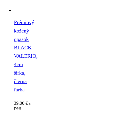
Prémiový
kožený
opasok
BLACK
VALERIO,
4cm
šírka,
čierna
farba
39.00
€
s
DPH