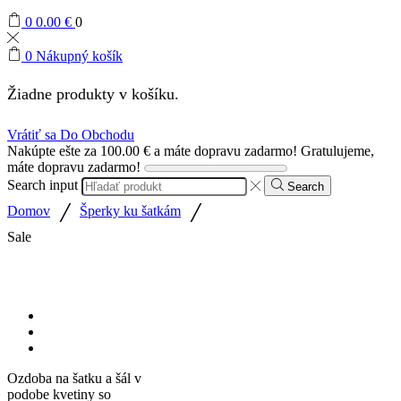
0
0.00
€
0
0
Nákupný košík
Žiadne produkty v košíku.
Vrátiť sa Do Obchodu
Nakúpte ešte za
100.00
€
a máte dopravu zadarmo!
Gratulujeme,
máte dopravu zadarmo!
Search input
Search
/
/
Domov
Šperky ku šatkám
Sale
Ozdoba na šatku a šál v
podobe kvetiny so