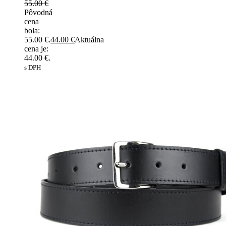
55.00
€
Pôvodná
cena
bola:
55.00 €.
44.00
€
Aktuálna
cena je:
44.00 €.
s DPH