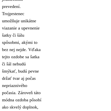
prevedení.
Trojprstenec
umožňuje unikátne
viazanie a upevnenie
šatky či šálu
spôsobmi, akými to
bez nej nejde. Vďaka
tejto ozdobe sa šatka
či šál nebudú
šmýkať, budú pevne
držať tvar aj počas
nepriaznivého
počasia. Zároveň táto
módna ozdoba pôsobí
ako skvelý doplnok,