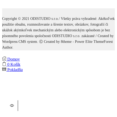
Copyright © 2021 ODISTUDIO s.r.o./ Všetky práva vyhradené. Akékoľvek
použitie obsahu, rozmnožovanie a šírenie textov, obrázkov, fotografií či
ukážok akýmkoľvek mechanickým alebo elektronickým spôsobom je bez
písomného povolenia spoločnosti ODISTUDIO s.r.o. zakázané / Created by
Wordpress CMS system. Ⓒ Created by 8theme - Power Elite ThemeForest
Author.
Domov
0
Košík
Pokladňa