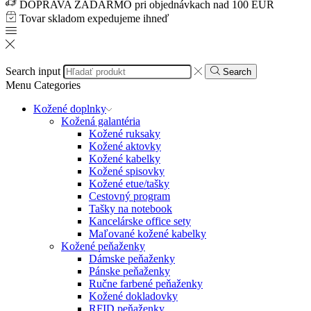
DOPRAVA ZADARMO pri objednávkach nad 100 EUR
Tovar skladom expedujeme ihneď
Search input
Search
Menu
Categories
Kožené doplnky
Kožená galantéria
Kožené ruksaky
Kožené aktovky
Kožené kabelky
Kožené spisovky
Kožené etue/tašky
Cestovný program
Tašky na notebook
Kancelárske office sety
Maľované kožené kabelky
Kožené peňaženky
Dámske peňaženky
Pánske peňaženky
Ručne farbené peňaženky
Kožené dokladovky
RFID peňaženky