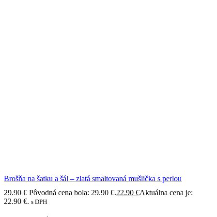
Brošňa na šatku a šál – zlatá smaltovaná mušlička s perlou
29.90
€
Pôvodná cena bola: 29.90 €.
22.90
€
Aktuálna cena je:
22.90 €.
s DPH