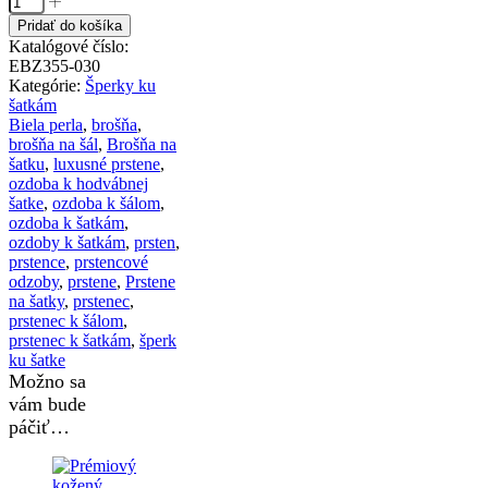
Pridať do košíka
Katalógové číslo:
EBZ355-030
Kategórie:
Šperky ku
šatkám
Biela perla
,
brošňa
,
brošňa na šál
,
Brošňa na
šatku
,
luxusné prstene
,
ozdoba k hodvábnej
šatke
,
ozdoba k šálom
,
ozdoba k šatkám
,
ozdoby k šatkám
,
prsten
,
prstence
,
prstencové
odzoby
,
prstene
,
Prstene
na šatky
,
prstenec
,
prstenec k šálom
,
prstenec k šatkám
,
šperk
ku šatke
Možno sa
vám bude
páčiť…