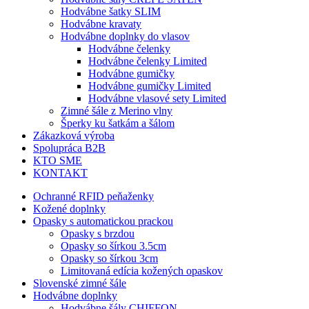
Hodvábne šatky SLIM
Hodvábne kravaty
Hodvábne doplnky do vlasov
Hodvábne čelenky
Hodvábne čelenky Limited
Hodvábne gumičky
Hodvábne gumičky Limited
Hodvábne vlasové sety Limited
Zimné šále z Merino vlny
Šperky ku šatkám a šálom
Zákazková výroba
Spolupráca B2B
KTO SME
KONTAKT
Ochranné RFID peňaženky
Kožené doplnky
Opasky s automatickou prackou
Opasky s brzdou
Opasky so šírkou 3.5cm
Opasky so šírkou 3cm
Limitovaná edícia kožených opaskov
Slovenské zimné šále
Hodvábne doplnky
Hodvábne šály CHIFFON