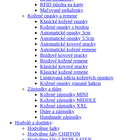
RFID púzdra na karty
Maľované peňaženky
Kožené opasky a remene
Klasické kožené opasky
Kožené opasky s brzdou
Automatické opasky 3cm
Automatické opasky 3.5cm
Automatické kovové pracky
Automatické kožené remene
Brzdové kovové pracky
Brzdové kožené remene
Klasické kovové pracky
Klasické kožené remene
Limitovaná edícia kožených opaskov
Kožené opasky viazané šatkou
Zápisníky a diáre
Kožené zápisníky MINI
Kožené zápisníky MIDDLE
Kožené zápisníky XXL
Diáre a zápisníky
Handmade zápisníky
Hodváb a doplnky
Hodvábne šatky
Hodvábne šály CHIFFON
Hodvábne šály CREPE SATEN