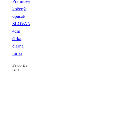
Prémiový
kožený
opasok
SLOVAN,
4cm
šírka,
čierna
farba
39.00
€
s
DPH