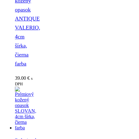
kožený
opasok
ANTIQUE
VALERIO,
4cm
šírka,
čierna
farba
39.00
€
s
DPH