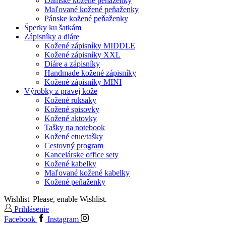
Dámske kožené peňaženky
Maľované kožené peňaženky
Pánske kožené peňaženky
Šperky ku šatkám
Zápisníky a diáre
Kožené zápisníky MIDDLE
Kožené zápisníky XXL
Diáre a zápisníky
Handmade kožené zápisníky
Kožené zápisníky MINI
Výrobky z pravej kože
Kožené ruksaky
Kožené spisovky
Kožené aktovky
Tašky na notebook
Kožené etue/tašky
Cestovný program
Kancelárske office sety
Kožené kabelky
Maľované kožené kabelky
Kožené peňaženky
Wishlist
Please, enable Wishlist.
Prihlásenie
Facebook
Instagram