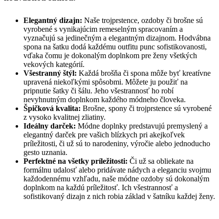
Elegantný dizajn:
Naše trojprstence, ozdoby či brošne sú
vyrobené s vynikajúcim remeselným spracovaním a
vyznačujú sa jedinečným a elegantným dizajnom. Hodvábna
spona na šatku dodá každému outfitu punc sofistikovanosti,
vďaka čomu je dokonalým doplnkom pre ženy všetkých
vekových kategórií.
Všestranný štýl:
Každá brošňa či spona môže byť kreatívne
upravená niekoľkými spôsobmi. Môžete ju použiť na
pripnutie šatky či šálu. Jeho všestrannosť ho robí
nevyhnutným doplnkom každého módneho človeka.
Špičková kvalita:
Brošne, spony či trojprstence sú vyrobené
z vysoko kvalitnej zliatiny.
Ideálny darček:
Módne doplnky predstavujú premyslený a
elegantný darček pre vašich blízkych pri akejkoľvek
príležitosti, či už sú to narodeniny, výročie alebo jednoducho
gesto uznania.
Perfektné na všetky príležitosti:
Či už sa obliekate na
formálnu udalosť alebo pridávate nádych a eleganciu svojmu
každodennému vzhľadu, naše módne ozdoby sú dokonalým
doplnkom na každú príležitosť. Ich všestrannosť a
sofistikovaný dizajn z nich robia základ v šatníku každej ženy.