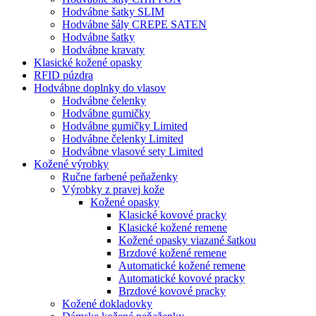
Hodvábne šatky SLIM
Hodvábne šály CREPE SATEN
Hodvábne šatky
Hodvábne kravaty
Klasické kožené opasky
RFID púzdra
Hodvábne doplnky do vlasov
Hodvábne čelenky
Hodvábne gumičky
Hodvábne gumičky Limited
Hodvábne čelenky Limited
Hodvábne vlasové sety Limited
Kožené výrobky
Ručne farbené peňaženky
Výrobky z pravej kože
Kožené opasky
Klasické kovové pracky
Klasické kožené remene
Kožené opasky viazané šatkou
Brzdové kožené remene
Automatické kožené remene
Automatické kovové pracky
Brzdové kovové pracky
Kožené dokladovky