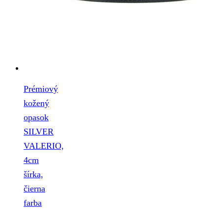
Prémiový
kožený
opasok
SILVER
VALERIO,
4cm
šírka,
čierna
farba