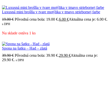
Luxusná mini brošňa v tvare motýlika v tmavo striebornej farbe
19.00
€
Pôvodná cena bola: 19.00 €.
6.00
€
Aktuálna cena je: 6.00 €.
s DPH
Na sklade ostáva 1 ks
Spona na šatku – Had – zlatá
39.90
€
Pôvodná cena bola: 39.90 €.
29.90
€
Aktuálna cena je:
29.90 €.
s DPH