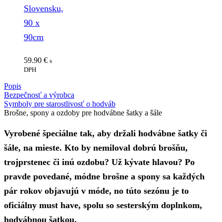
Slovensku,
90 x
90cm
59.90
€
s
DPH
Popis
Bezpečnosť a výrobca
Symboly pre starostlivosť o hodváb
Brošne, spony a ozdoby pre hodvábne šatky a šále
Vyrobené špeciálne tak, aby držali hodvábne šatky či
šále, na mieste. Kto by nemiloval dobrú brošňu,
trojprstenec či inú ozdobu? Už kývate hlavou? Po
pravde povedané, módne brošne a spony sa každých
pár rokov objavujú v móde, no túto sezónu je to
oficiálny must have, spolu so sesterským doplnkom,
hodvábnou šatkou.