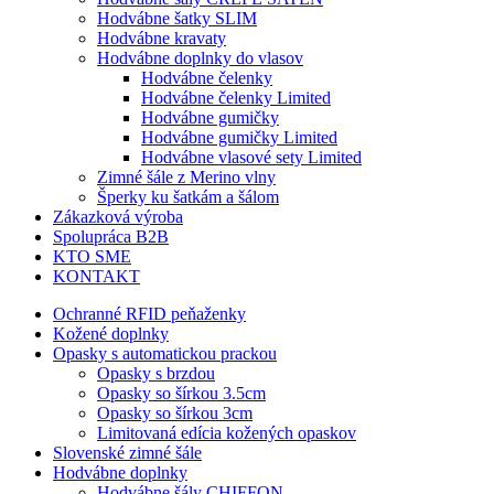
Hodvábne šatky SLIM
Hodvábne kravaty
Hodvábne doplnky do vlasov
Hodvábne čelenky
Hodvábne čelenky Limited
Hodvábne gumičky
Hodvábne gumičky Limited
Hodvábne vlasové sety Limited
Zimné šále z Merino vlny
Šperky ku šatkám a šálom
Zákazková výroba
Spolupráca B2B
KTO SME
KONTAKT
Ochranné RFID peňaženky
Kožené doplnky
Opasky s automatickou prackou
Opasky s brzdou
Opasky so šírkou 3.5cm
Opasky so šírkou 3cm
Limitovaná edícia kožených opaskov
Slovenské zimné šále
Hodvábne doplnky
Hodvábne šály CHIFFON