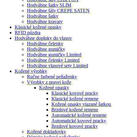
Hodvábne šatky SLIM
Hodvábne šály CREPE SATEN
Hodvábne šatky
Hodvábne kravaty
Klasické kožené opasky
RFID púzdra
Hodvábne doplnky do vlasov
Hodvábne čelenky
Hodvábne gumičky
Hodvábne gumičky Limited
Hodvábne čelenky Limited
Hodvábne vlasové sety Limited
Kožené výrobky
Ručne farbené peňaženky
Výrobky z pravej kože
Kožené opasky
Klasické kovové pracky
Klasické kožené remene
Kožené opasky viazané šatkou
Brzdové kožené remene
Automatické kožené remene
Automatické kovové pracky
Brzdové kovové pracky
Kožené dokladovky