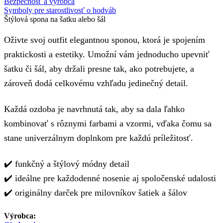
Bezpečnosť a výrobca
Symboly pre starostlivosť o hodváb
Štýlová spona na šatku alebo šál
Oživte svoj outfit elegantnou sponou, ktorá je spojením
praktickosti a estetiky. Umožní vám jednoducho upevniť
šatku či šál, aby držali presne tak, ako potrebujete, a
zároveň dodá celkovému vzhľadu jedinečný detail.
Každá ozdoba je navrhnutá tak, aby sa dala ľahko
kombinovať s rôznymi farbami a vzormi, vďaka čomu sa
stane univerzálnym doplnkom pre každú príležitosť.
✔️ funkčný a štýlový módny detail
✔️ ideálne pre každodenné nosenie aj spoločenské udalosti
✔️ originálny darček pre milovníkov šatiek a šálov
Výrobca: