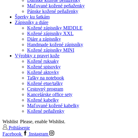
Dámske kožené peňaženky
Maľované kožené peňaženky
Pánske kožené peňaženky
Šperky ku šatkám
Zápisníky a diáre
Kožené zápisníky MIDDLE
Kožené zápisníky XXL
Diáre a zápisníky
Handmade kožené zápisníky
Kožené zápisníky MINI
Výrobky z pravej kože
Kožené ruksaky
Kožené spisovky
Kožené aktovky
Tašky na notebook
Kožené etue/tašky
Cestovný program
Kancelárske office sety
Kožené kabelky
Maľované kožené kabelky
Kožené peňaženky
Wishlist
Please, enable Wishlist.
Prihlásenie
Facebook
Instagram