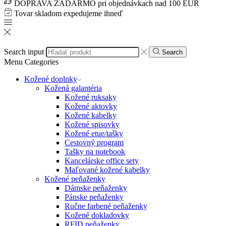
DOPRAVA ZADARMO pri objednávkach nad 100 EUR
Tovar skladom expedujeme ihneď
Search input
Search
Menu
Categories
Kožené doplnky
Kožená galantéria
Kožené ruksaky
Kožené aktovky
Kožené kabelky
Kožené spisovky
Kožené etue/tašky
Cestovný program
Tašky na notebook
Kancelárske office sety
Maľované kožené kabelky
Kožené peňaženky
Dámske peňaženky
Pánske peňaženky
Ručne farbené peňaženky
Kožené dokladovky
RFID peňaženky