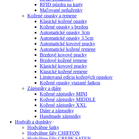
RFID púzdra na karty
Maľované peňaženky
Kožené opasky a remene
Klasické kožené opasky
Kožené opasky s brzdou
Automatické opasky 3cm
Automatické opasky 3.5cm
Automatické kovové pracky
Automatické kožené remene
Brzdové kovové pracky
Brzdové kožené remene
Klasické kovové pracky
Klasické kožené remene
Limitovaná edícia kožených opaskov
Kožené opasky viazané šatkou
Zápisníky a diáre
Kožené zápisníky MINI
Kožené zápisníky MIDDLE
Kožené zápisníky XXL
Diáre a zápisníky
Handmade zápisníky
Hodváb a doplnky
Hodvábne šatky
Hodvábne šály CHIFFON
Hodvábne šály CREPE SATEN