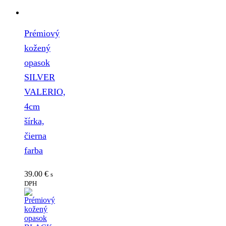
Prémiový
kožený
opasok
SILVER
VALERIO,
4cm
šírka,
čierna
farba
39.00
€
s
DPH