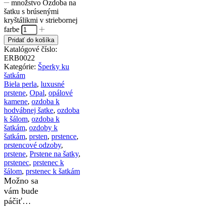
množstvo Ozdoba na
šatku s brúsenými
kryštálikmi v striebornej
farbe
Pridať do košíka
Katalógové číslo:
ERB0022
Kategórie:
Šperky ku
šatkám
Biela perla
,
luxusné
prstene
,
Opal
,
opálové
kamene
,
ozdoba k
hodvábnej šatke
,
ozdoba
k šálom
,
ozdoba k
šatkám
,
ozdoby k
šatkám
,
prsten
,
prstence
,
prstencové odzoby
,
prstene
,
Prstene na šatky
,
prstenec
,
prstenec k
šálom
,
prstenec k šatkám
Možno sa
vám bude
páčiť…