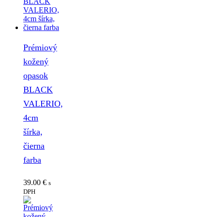
Prémiový
kožený
opasok
BLACK
VALERIO,
4cm
šírka,
čierna
farba
39.00
€
s
DPH