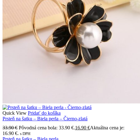
Quick View
Pridať do košíka
Prsteň na šatku – Biela perla – Čierno-zlatá
33.90
€
Pôvodná cena bola: 33.90 €.
16.90
€
Aktuálna cena je:
16.90 €.
s DPH
Prsteň na šatku – Biela perla ...