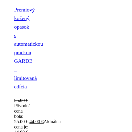
Prémiový
kožený
opasok
s
automatickou
prackou
GARDE
–
limitovaná
edícia
55.00
€
Pôvodná
cena
bola:
55.00 €.
44.00
€
Aktuálna
cena je: