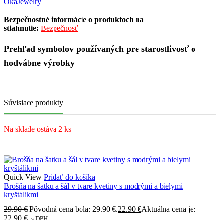
OkaJewelry
Bezpečnostné informácie o produktoch na
stiahnutie:
Bezpečnosť
Prehľad symbolov používaných pre starostlivosť o
hodvábne výrobky
Súvisiace produkty
Na sklade ostáva 2 ks
Quick View
Pridať do košíka
Brošňa na šatku a šál v tvare kvetiny s modrými a bielymi
kryštálikmi
29.90
€
Pôvodná cena bola: 29.90 €.
22.90
€
Aktuálna cena je:
22.90 €.
s DPH