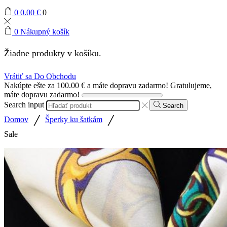
0
0.00
€
0
0
Nákupný košík
Žiadne produkty v košíku.
Vrátiť sa Do Obchodu
Nakúpte ešte za
100.00
€
a máte dopravu zadarmo!
Gratulujeme,
máte dopravu zadarmo!
Search input
Search
/
/
Domov
Šperky ku šatkám
Sale