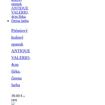
Prémiový
kožený
opasok
ANTIQUE
VALERIO,
4cm
šírka,
čierna
farba
39.00
€
s
DPH