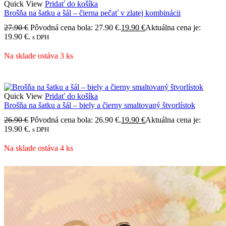
Quick View
Pridať do košíka
Brošňa na šatku a šál – čierna pečať v zlatej kombinácii
27.90
€
Pôvodná cena bola: 27.90 €.
19.90
€
Aktuálna cena je:
19.90 €.
s DPH
Na sklade ostáva 3 ks
Quick View
Pridať do košíka
Brošňa na šatku a šál – biely a čierny smaltovaný štvorlístok
26.90
€
Pôvodná cena bola: 26.90 €.
19.90
€
Aktuálna cena je:
19.90 €.
s DPH
Na sklade ostáva 4 ks