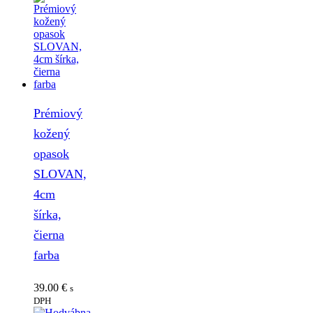
Prémiový
kožený
opasok
SLOVAN,
4cm
šírka,
čierna
farba
39.00
€
s
DPH