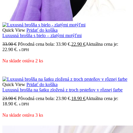
Quick View
Pridať do košíka
Luxusná brošňa s bielo – zlatými motýľmi
33.90
€
Pôvodná cena bola: 33.90 €.
22.90
€
Aktuálna cena je:
22.90 €.
s DPH
Na sklade ostáva 2 ks
Quick View
Pridať do košíka
Luxusná brošňa na šatku zložená z troch prsteňov v rôznej farbe
23.90
€
Pôvodná cena bola: 23.90 €.
18.90
€
Aktuálna cena je:
18.90 €.
s DPH
Na sklade ostáva 3 ks