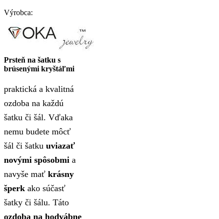
Výrobca:
Prsteň na šatku s
brúsenými kryštáľmi
praktická a kvalitná
ozdoba na každú
šatku či šál. Vďaka
nemu budete môcť
šál či šatku
uviazať
novými spôsobmi
a
navyše mať
krásny
šperk
ako súčasť
šatky či šálu. Táto
ozdoba na hodvábne