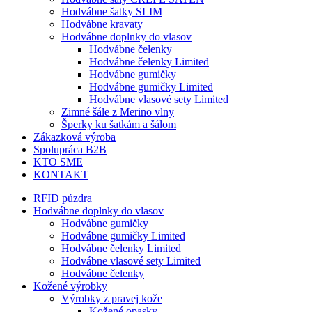
Hodvábne šatky SLIM
Hodvábne kravaty
Hodvábne doplnky do vlasov
Hodvábne čelenky
Hodvábne čelenky Limited
Hodvábne gumičky
Hodvábne gumičky Limited
Hodvábne vlasové sety Limited
Zimné šále z Merino vlny
Šperky ku šatkám a šálom
Zákazková výroba
Spolupráca B2B
KTO SME
KONTAKT
RFID púzdra
Hodvábne doplnky do vlasov
Hodvábne gumičky
Hodvábne gumičky Limited
Hodvábne čelenky Limited
Hodvábne vlasové sety Limited
Hodvábne čelenky
Kožené výrobky
Výrobky z pravej kože
Kožené opasky