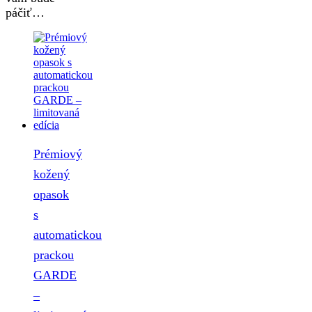
páčiť…
Prémiový
kožený
opasok
s
automatickou
prackou
GARDE
–