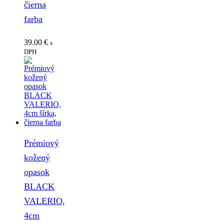
čierna
farba
39.00
€
s
DPH
Prémiový
kožený
opasok
BLACK
VALERIO,
4cm