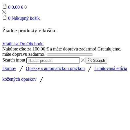
0
0.00
€
0
0
Nákupný košík
Žiadne produkty v košíku.
Vrátiť sa Do Obchodu
Nakúpte ešte za
100.00
€
a máte dopravu zadarmo!
Gratulujeme,
máte dopravu zadarmo!
Search input
Search
/
/
Domov
Opasky s automatickou prackou
Limitovaná edícia
/
kožených opaskov