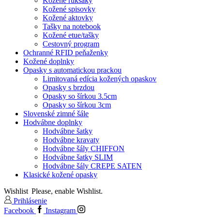
Kožené ruksaky
Kožené spisovky
Kožené aktovky
Tašky na notebook
Kožené etue/tašky
Cestovný program
Ochranné RFID peňaženky
Kožené doplnky
Opasky s automatickou prackou
Limitovaná edícia kožených opaskov
Opasky s brzdou
Opasky so šírkou 3.5cm
Opasky so šírkou 3cm
Slovenské zimné šále
Hodvábne doplnky
Hodvábne šatky
Hodvábne kravaty
Hodvábne šály CHIFFON
Hodvábne šatky SLIM
Hodvábne šály CREPE SATEN
Klasické kožené opasky
Wishlist
Please, enable Wishlist.
Prihlásenie
Facebook
Instagram