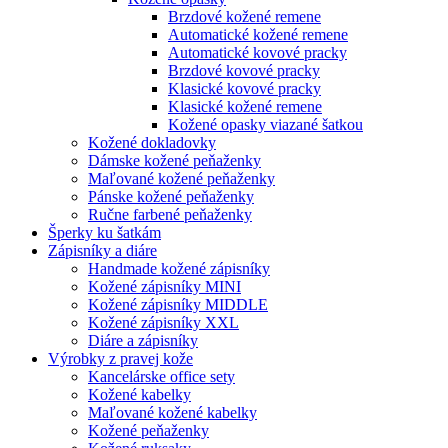
Brzdové kožené remene
Automatické kožené remene
Automatické kovové pracky
Brzdové kovové pracky
Klasické kovové pracky
Klasické kožené remene
Kožené opasky viazané šatkou
Kožené dokladovky
Dámske kožené peňaženky
Maľované kožené peňaženky
Pánske kožené peňaženky
Ručne farbené peňaženky
Šperky ku šatkám
Zápisníky a diáre
Handmade kožené zápisníky
Kožené zápisníky MINI
Kožené zápisníky MIDDLE
Kožené zápisníky XXL
Diáre a zápisníky
Výrobky z pravej kože
Kancelárske office sety
Kožené kabelky
Maľované kožené kabelky
Kožené peňaženky