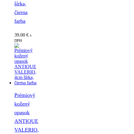
šírka,
čierna
farba
39.00
€
s
DPH
Prémiový
kožený
opasok
ANTIQUE
VALERIO,