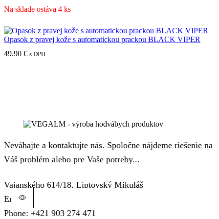
Na sklade ostáva 4 ks
Opasok z pravej kože s automatickou prackou BLACK VIPER
49.90
€
s DPH
Neváhajte a kontaktujte nás. Spoločne nájdeme riešenie na
Váš problém alebo pre Vaše potreby...
Vajanského 614/18, Liptovský Mikuláš
Email: info@modne-doplnky.eu, info@vegalm.sk
Tento produkt má viacero variantov. Možnosti si môžete vybrať
Tento produkt má viacero variantov. Možnosti si môžete vybrať
Tento produkt má viacero variantov. Možnosti si môžete vybrať
Tento produkt má viacero variantov. Možnosti si môžete vybrať
Tento produkt má viacero variantov. Možnosti si môžete vybrať
Tento produkt má viacero variantov. Možnosti si môžete vybrať
Phone: +421 903 274 471