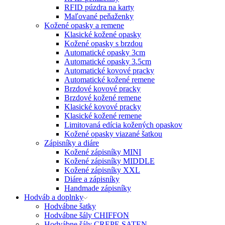
RFID púzdra na karty
Maľované peňaženky
Kožené opasky a remene
Klasické kožené opasky
Kožené opasky s brzdou
Automatické opasky 3cm
Automatické opasky 3.5cm
Automatické kovové pracky
Automatické kožené remene
Brzdové kovové pracky
Brzdové kožené remene
Klasické kovové pracky
Klasické kožené remene
Limitovaná edícia kožených opaskov
Kožené opasky viazané šatkou
Zápisníky a diáre
Kožené zápisníky MINI
Kožené zápisníky MIDDLE
Kožené zápisníky XXL
Diáre a zápisníky
Handmade zápisníky
Hodváb a doplnky
Hodvábne šatky
Hodvábne šály CHIFFON
Hodvábne šály CREPE SATEN