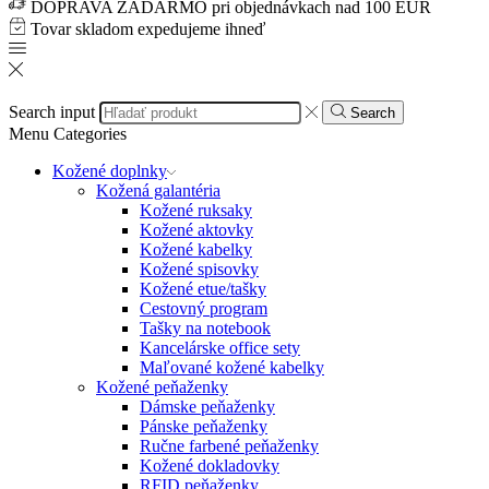
DOPRAVA ZADARMO pri objednávkach nad 100 EUR
Tovar skladom expedujeme ihneď
Search input
Search
Menu
Categories
Kožené doplnky
Kožená galantéria
Kožené ruksaky
Kožené aktovky
Kožené kabelky
Kožené spisovky
Kožené etue/tašky
Cestovný program
Tašky na notebook
Kancelárske office sety
Maľované kožené kabelky
Kožené peňaženky
Dámske peňaženky
Pánske peňaženky
Ručne farbené peňaženky
Kožené dokladovky
RFID peňaženky