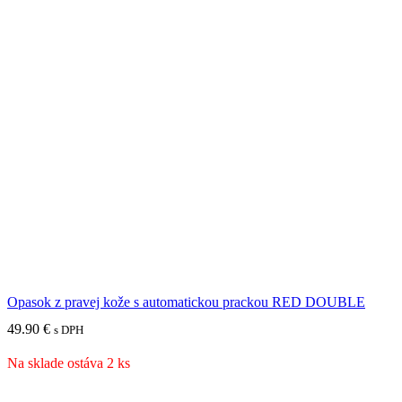
Opasok z pravej kože s automatickou prackou RED DOUBLE
49.90
€
s DPH
Na sklade ostáva 2 ks