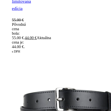
limitovaná
edícia
55.00
€
Pôvodná
cena
bola:
55.00 €.
44.00
€
Aktuálna
cena je:
44.00 €.
s DPH