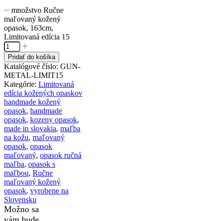
množstvo Ručne
maľovaný kožený
opasok, 163cm,
Limitovaná edícia 15
Pridať do košíka
Katalógové číslo:
GUN-
METAL-LIMIT15
Kategórie:
Limitovaná
edícia kožených opaskov
handmade kožený
opasok
,
handmade
opasok
,
kozeny opasok
,
made in slovakia
,
maľba
na kožu
,
maľovaný
opasok
,
opasok
maľovaný
,
opasok ručná
maľba
,
opasok s
maľbou
,
Ručne
maľovaný kožený
opasok
,
vyrobene na
Slovensku
Možno sa
vám bude