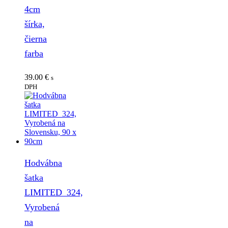
4cm
šírka,
čierna
farba
39.00
€
s
DPH
Hodvábna
šatka
LIMITED_324,
Vyrobená
na