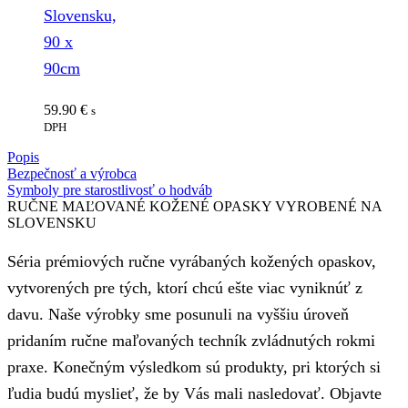
Slovensku,
90 x
90cm
59.90
€
s
DPH
Popis
Bezpečnosť a výrobca
Symboly pre starostlivosť o hodváb
RUČNE MAĽOVANÉ KOŽENÉ OPASKY VYROBENÉ NA
SLOVENSKU
Séria prémiových ručne vyrábaných kožených opaskov,
vytvorených pre tých, ktorí chcú ešte viac vyniknúť z
davu. Naše výrobky sme posunuli na vyššiu úroveň
pridaním ručne maľovaných techník zvládnutých rokmi
praxe. Konečným výsledkom sú produkty, pri ktorých si
ľudia budú myslieť, že by Vás mali nasledovať. Objavte