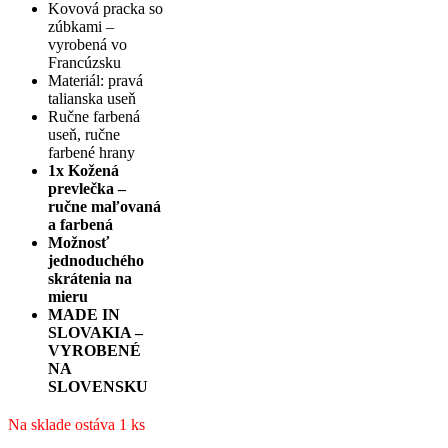
Kovová pracka so
zúbkami –
vyrobená vo
Francúzsku
Materiál: pravá
talianska useň
Ručne farbená
useň, ručne
farbené hrany
1x Kožená
prevlečka –
ručne maľovaná
a farbená
Možnosť
jednoduchého
skrátenia na
mieru
MADE IN
SLOVAKIA –
VYROBENÉ
NA
SLOVENSKU
Na sklade ostáva 1 ks