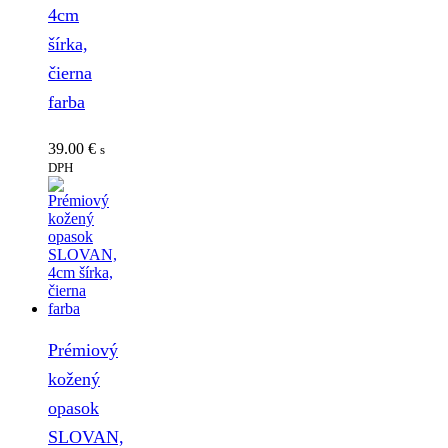
4cm
šírka,
čierna
farba
39.00
€
s
DPH
Prémiový
kožený
opasok
SLOVAN,