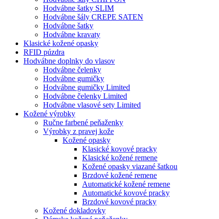
Hodvábne šatky SLIM
Hodvábne šály CREPE SATEN
Hodvábne šatky
Hodvábne kravaty
Klasické kožené opasky
RFID púzdra
Hodvábne doplnky do vlasov
Hodvábne čelenky
Hodvábne gumičky
Hodvábne gumičky Limited
Hodvábne čelenky Limited
Hodvábne vlasové sety Limited
Kožené výrobky
Ručne farbené peňaženky
Výrobky z pravej kože
Kožené opasky
Klasické kovové pracky
Klasické kožené remene
Kožené opasky viazané šatkou
Brzdové kožené remene
Automatické kožené remene
Automatické kovové pracky
Brzdové kovové pracky
Kožené dokladovky