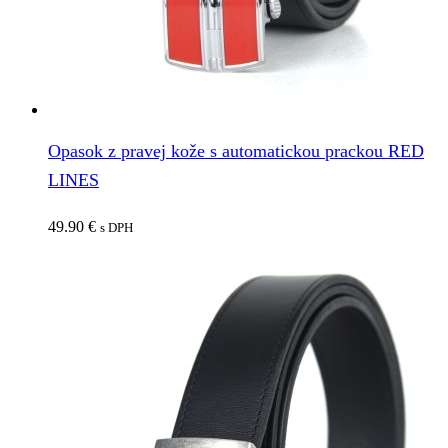
Opasok z pravej kože s automatickou prackou RED
LINES
49.90
€
s DPH