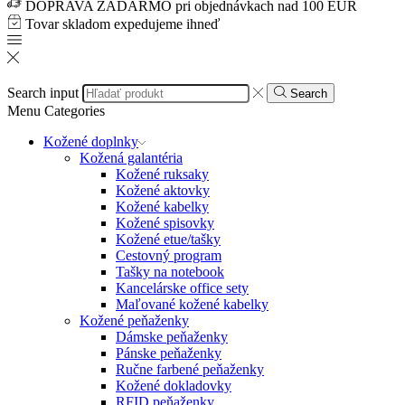
DOPRAVA ZADARMO pri objednávkach nad 100 EUR
Tovar skladom expedujeme ihneď
Search input
Search
Menu
Categories
Kožené doplnky
Kožená galantéria
Kožené ruksaky
Kožené aktovky
Kožené kabelky
Kožené spisovky
Kožené etue/tašky
Cestovný program
Tašky na notebook
Kancelárske office sety
Maľované kožené kabelky
Kožené peňaženky
Dámske peňaženky
Pánske peňaženky
Ručne farbené peňaženky
Kožené dokladovky
RFID peňaženky