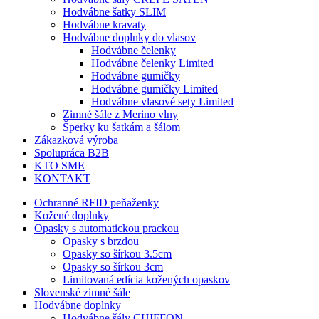
Hodvábne šatky SLIM
Hodvábne kravaty
Hodvábne doplnky do vlasov
Hodvábne čelenky
Hodvábne čelenky Limited
Hodvábne gumičky
Hodvábne gumičky Limited
Hodvábne vlasové sety Limited
Zimné šále z Merino vlny
Šperky ku šatkám a šálom
Zákazková výroba
Spolupráca B2B
KTO SME
KONTAKT
Ochranné RFID peňaženky
Kožené doplnky
Opasky s automatickou prackou
Opasky s brzdou
Opasky so šírkou 3.5cm
Opasky so šírkou 3cm
Limitovaná edícia kožených opaskov
Slovenské zimné šále
Hodvábne doplnky
Hodvábne šály CHIFFON