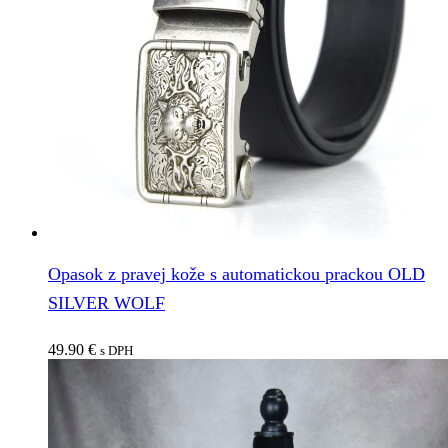
Opasok z pravej kože s automatickou prackou OLD
SILVER WOLF
49.90
€
s DPH