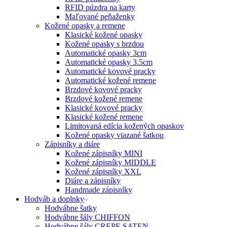
RFID púzdra na karty
Maľované peňaženky
Kožené opasky a remene
Klasické kožené opasky
Kožené opasky s brzdou
Automatické opasky 3cm
Automatické opasky 3.5cm
Automatické kovové pracky
Automatické kožené remene
Brzdové kovové pracky
Brzdové kožené remene
Klasické kovové pracky
Klasické kožené remene
Limitovaná edícia kožených opaskov
Kožené opasky viazané šatkou
Zápisníky a diáre
Kožené zápisníky MINI
Kožené zápisníky MIDDLE
Kožené zápisníky XXL
Diáre a zápisníky
Handmade zápisníky
Hodváb a doplnky
Hodvábne šatky
Hodvábne šály CHIFFON
Hodvábne šály CREPE SATEN