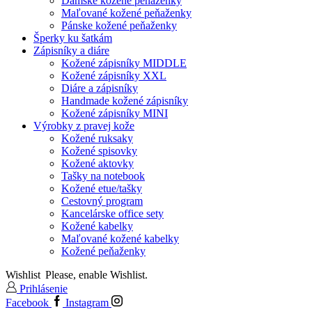
Dámske kožené peňaženky
Maľované kožené peňaženky
Pánske kožené peňaženky
Šperky ku šatkám
Zápisníky a diáre
Kožené zápisníky MIDDLE
Kožené zápisníky XXL
Diáre a zápisníky
Handmade kožené zápisníky
Kožené zápisníky MINI
Výrobky z pravej kože
Kožené ruksaky
Kožené spisovky
Kožené aktovky
Tašky na notebook
Kožené etue/tašky
Cestovný program
Kancelárske office sety
Kožené kabelky
Maľované kožené kabelky
Kožené peňaženky
Wishlist
Please, enable Wishlist.
Prihlásenie
Facebook
Instagram