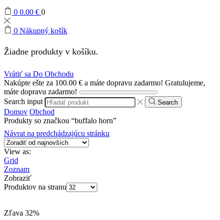
0
0.00
€
0
0
Nákupný košík
Žiadne produkty v košíku.
Vrátiť sa Do Obchodu
Nakúpte ešte za
100.00
€
a máte dopravu zadarmo!
Gratulujeme,
máte dopravu zadarmo!
Search input
Search
Domov
Obchod
Produkty so značkou “buffalo horn”
Návrat na predchádzajúcu stránku
View as:
Grid
Zoznam
Zobraziť
Produktov na stranu
Zľava
32%