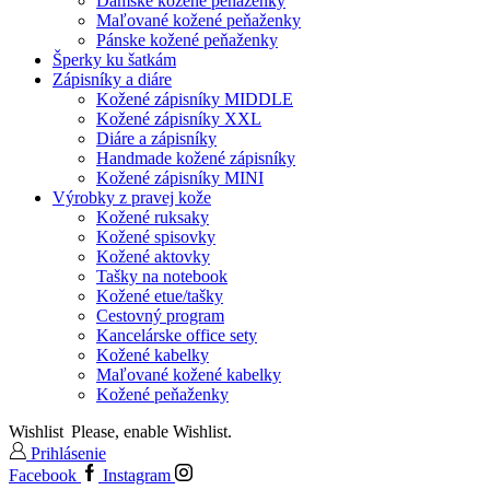
Dámske kožené peňaženky
Maľované kožené peňaženky
Pánske kožené peňaženky
Šperky ku šatkám
Zápisníky a diáre
Kožené zápisníky MIDDLE
Kožené zápisníky XXL
Diáre a zápisníky
Handmade kožené zápisníky
Kožené zápisníky MINI
Výrobky z pravej kože
Kožené ruksaky
Kožené spisovky
Kožené aktovky
Tašky na notebook
Kožené etue/tašky
Cestovný program
Kancelárske office sety
Kožené kabelky
Maľované kožené kabelky
Kožené peňaženky
Wishlist
Please, enable Wishlist.
Prihlásenie
Facebook
Instagram