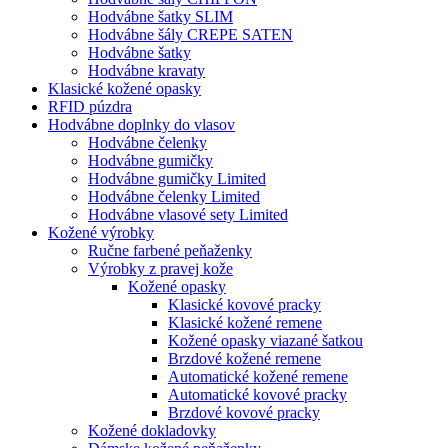
Hodvábne šatky SLIM
Hodvábne šály CREPE SATEN
Hodvábne šatky
Hodvábne kravaty
Klasické kožené opasky
RFID púzdra
Hodvábne doplnky do vlasov
Hodvábne čelenky
Hodvábne gumičky
Hodvábne gumičky Limited
Hodvábne čelenky Limited
Hodvábne vlasové sety Limited
Kožené výrobky
Ručne farbené peňaženky
Výrobky z pravej kože
Kožené opasky
Klasické kovové pracky
Klasické kožené remene
Kožené opasky viazané šatkou
Brzdové kožené remene
Automatické kožené remene
Automatické kovové pracky
Brzdové kovové pracky
Kožené dokladovky