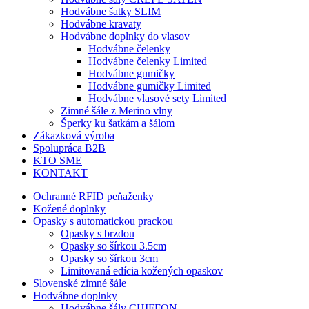
Hodvábne šatky SLIM
Hodvábne kravaty
Hodvábne doplnky do vlasov
Hodvábne čelenky
Hodvábne čelenky Limited
Hodvábne gumičky
Hodvábne gumičky Limited
Hodvábne vlasové sety Limited
Zimné šále z Merino vlny
Šperky ku šatkám a šálom
Zákazková výroba
Spolupráca B2B
KTO SME
KONTAKT
Ochranné RFID peňaženky
Kožené doplnky
Opasky s automatickou prackou
Opasky s brzdou
Opasky so šírkou 3.5cm
Opasky so šírkou 3cm
Limitovaná edícia kožených opaskov
Slovenské zimné šále
Hodvábne doplnky
Hodvábne šály CHIFFON