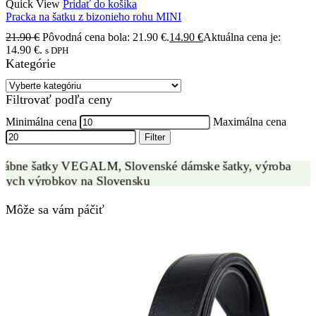
Quick View
Pridať do košíka
Pracka na šatku z bizonieho rohu MINI
21.90
€
Pôvodná cena bola: 21.90 €.
14.90
€
Aktuálna cena je:
14.90 €.
s DPH
Kategórie
VÝROBA HODVÁBNYCH ŠATIEK
Filtrovať podľa ceny
ZÁKAZKOVÁ VÝROBA
Minimálna cena
Maximálna cena
Filter
Môže sa vám páčiť