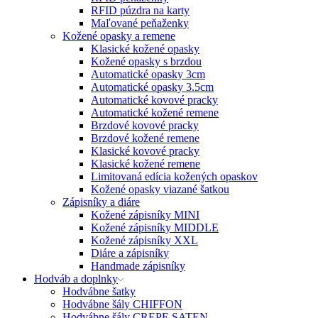
RFID púzdra na karty
Maľované peňaženky
Kožené opasky a remene
Klasické kožené opasky
Kožené opasky s brzdou
Automatické opasky 3cm
Automatické opasky 3.5cm
Automatické kovové pracky
Automatické kožené remene
Brzdové kovové pracky
Brzdové kožené remene
Klasické kovové pracky
Klasické kožené remene
Limitovaná edícia kožených opaskov
Kožené opasky viazané šatkou
Zápisníky a diáre
Kožené zápisníky MINI
Kožené zápisníky MIDDLE
Kožené zápisníky XXL
Diáre a zápisníky
Handmade zápisníky
Hodváb a doplnky
Hodvábne šatky
Hodvábne šály CHIFFON
Hodvábne šály CREPE SATEN