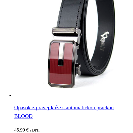
Opasok z pravej kože s automatickou prackou
BLOOD
45.90
€
s DPH