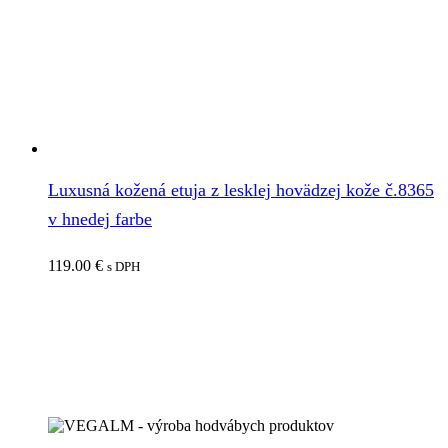
Luxusná kožená etuja z lesklej hovädzej kože č.8365
v hnedej farbe
119.00
€
s DPH