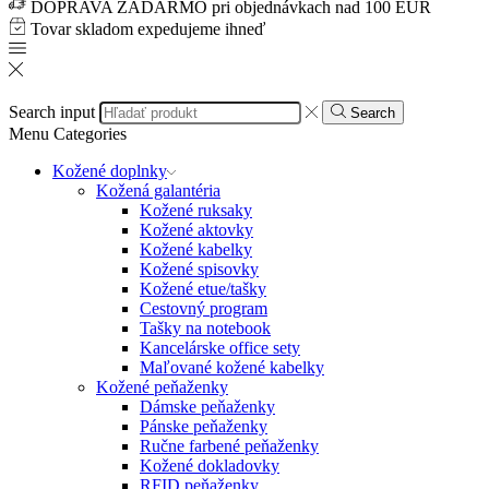
DOPRAVA ZADARMO pri objednávkach nad 100 EUR
Tovar skladom expedujeme ihneď
Search input
Search
Menu
Categories
Kožené doplnky
Kožená galantéria
Kožené ruksaky
Kožené aktovky
Kožené kabelky
Kožené spisovky
Kožené etue/tašky
Cestovný program
Tašky na notebook
Kancelárske office sety
Maľované kožené kabelky
Kožené peňaženky
Dámske peňaženky
Pánske peňaženky
Ručne farbené peňaženky
Kožené dokladovky
RFID peňaženky