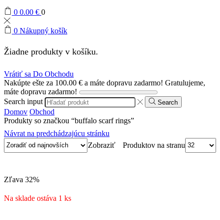
0
0.00
€
0
0
Nákupný košík
Žiadne produkty v košíku.
Vrátiť sa Do Obchodu
Nakúpte ešte za
100.00
€
a máte dopravu zadarmo!
Gratulujeme,
máte dopravu zadarmo!
Search input
Search
Domov
Obchod
Produkty so značkou “buffalo scarf rings”
Návrat na predchádzajúcu stránku
Produktov na stranu
Zobraziť
Zľava
32%
Na sklade ostáva 1 ks