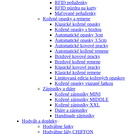
RFID peňaženky
RFID púzdra na karty
Maľované peňaženky
Kožené opasky a remene
Klasické kožené opasky
Kožené opasky s brzdou
Automatické opasky 3cm
Automatické opasky 3.5cm
Automatické kovové pracky
Automatické kožené remene
Brzdové kovové pracky
Brzdové kožené remene
Klasické kovové pracky
Klasické kožené remene
Limitovaná edícia kožených opaskov
Kožené opasky viazané šatkou
Zápisníky a diáre
Kožené zápisníky MINI
Kožené zápisníky MIDDLE
Kožené zápisníky XXL
Diáre a zápisníky
Handmade zápisníky
Hodváb a doplnky
Hodvábne šatky
Hodvábne šály CHIFFON