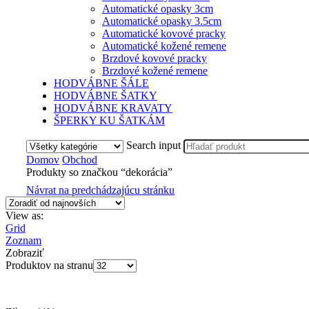
Automatické opasky 3cm
Automatické opasky 3.5cm
Automatické kovové pracky
Automatické kožené remene
Brzdové kovové pracky
Brzdové kožené remene
HODVÁBNE ŠÁLE
HODVÁBNE ŠATKY
HODVÁBNE KRAVATY
ŠPERKY KU ŠATKÁM
Search input
Domov
Obchod
Produkty so značkou “dekorácia”
Návrat na predchádzajúcu stránku
View as:
Grid
Zoznam
Zobraziť
Produktov na stranu