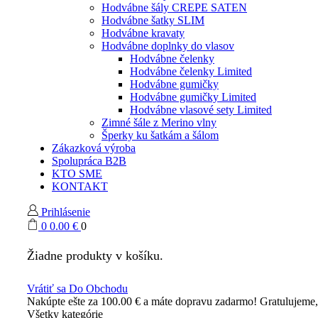
Hodvábne šály CREPE SATEN
Hodvábne šatky SLIM
Hodvábne kravaty
Hodvábne doplnky do vlasov
Hodvábne čelenky
Hodvábne čelenky Limited
Hodvábne gumičky
Hodvábne gumičky Limited
Hodvábne vlasové sety Limited
Zimné šále z Merino vlny
Šperky ku šatkám a šálom
Zákazková výroba
Spolupráca B2B
KTO SME
KONTAKT
Prihlásenie
0
0.00
€
0
Žiadne produkty v košíku.
Vrátiť sa Do Obchodu
Nakúpte ešte za
100.00
€
a máte dopravu zadarmo!
Gratulujeme
Všetky kategórie