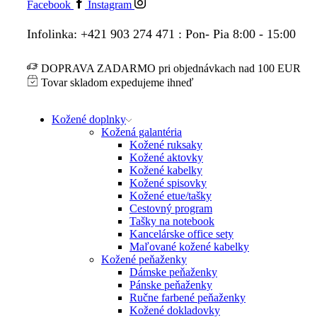
Facebook
Instagram
Infolinka: +421 903 274 471 : Pon- Pia 8:00 - 15:00
DOPRAVA ZADARMO pri objednávkach nad 100 EUR
Tovar skladom expedujeme ihneď
Kožené doplnky
Kožená galantéria
Kožené ruksaky
Kožené aktovky
Kožené kabelky
Kožené spisovky
Kožené etue/tašky
Cestovný program
Tašky na notebook
Kancelárske office sety
Maľované kožené kabelky
Kožené peňaženky
Dámske peňaženky
Pánske peňaženky
Ručne farbené peňaženky
Kožené dokladovky