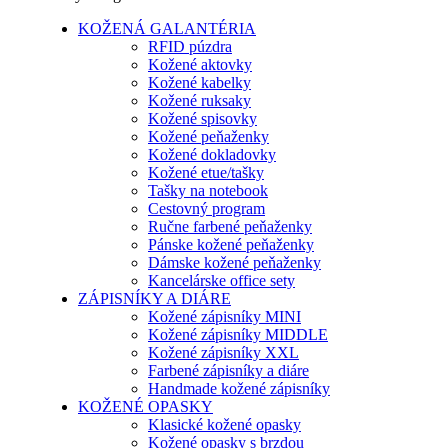
KOŽENÁ GALANTÉRIA
RFID púzdra
Kožené aktovky
Kožené kabelky
Kožené ruksaky
Kožené spisovky
Kožené peňaženky
Kožené dokladovky
Kožené etue/tašky
Tašky na notebook
Cestovný program
Ručne farbené peňaženky
Pánske kožené peňaženky
Dámske kožené peňaženky
Kancelárske office sety
ZÁPISNÍKY A DIÁRE
Kožené zápisníky MINI
Kožené zápisníky MIDDLE
Kožené zápisníky XXL
Farbené zápisníky a diáre
Handmade kožené zápisníky
KOŽENÉ OPASKY
Klasické kožené opasky
Kožené opasky s brzdou