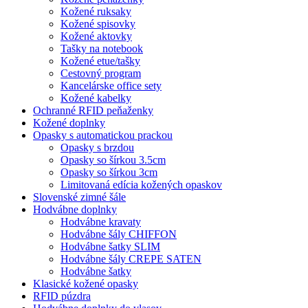
Kožené ruksaky
Kožené spisovky
Kožené aktovky
Tašky na notebook
Kožené etue/tašky
Cestovný program
Kancelárske office sety
Kožené kabelky
Ochranné RFID peňaženky
Kožené doplnky
Opasky s automatickou prackou
Opasky s brzdou
Opasky so šírkou 3.5cm
Opasky so šírkou 3cm
Limitovaná edícia kožených opaskov
Slovenské zimné šále
Hodvábne doplnky
Hodvábne kravaty
Hodvábne šály CHIFFON
Hodvábne šatky SLIM
Hodvábne šály CREPE SATEN
Hodvábne šatky
Klasické kožené opasky
RFID púzdra