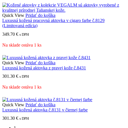
Quick View
Pridať do košíka
Luxusná kožená pracovná aktovka v cigaro farbe č.8129
(Limitovaná edícia)
349.70
€
s DPH
Na sklade ostáva 1 ks
Quick View
Pridať do košíka
Luxusná kožená aktovka z pravej kože č.8431
301.30
€
s DPH
Na sklade ostáva 1 ks
Quick View
Pridať do košíka
Luxusná kožená aktovka č.8131 v čiernej farbe
301.30
€
s DPH
1