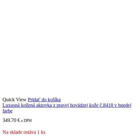
Quick View
Pridať do košíka
Luxusná kožená aktovka z pravej hovädzej kože č.8418 v hnedej
farbe
349.70
€
s DPH
Na sklade ostáva 1 ks