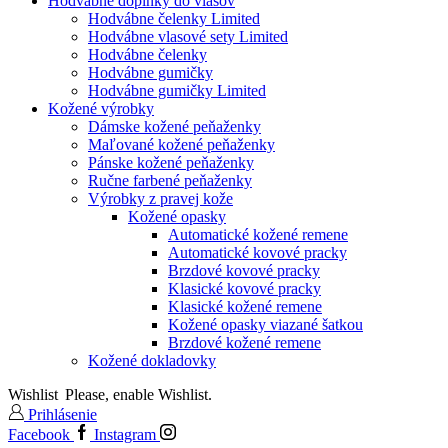
Hodvábne doplnky do vlasov
Hodvábne čelenky Limited
Hodvábne vlasové sety Limited
Hodvábne čelenky
Hodvábne gumičky
Hodvábne gumičky Limited
Kožené výrobky
Dámske kožené peňaženky
Maľované kožené peňaženky
Pánske kožené peňaženky
Ručne farbené peňaženky
Výrobky z pravej kože
Kožené opasky
Automatické kožené remene
Automatické kovové pracky
Brzdové kovové pracky
Klasické kovové pracky
Klasické kožené remene
Kožené opasky viazané šatkou
Brzdové kožené remene
Kožené dokladovky
Wishlist
Please, enable Wishlist.
Prihlásenie
Facebook
Instagram