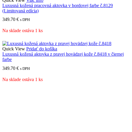
Quick View
Viac info
Luxusná kožená pracovná aktovka v bordovej farbe č.8129
(Limitovaná edícia)
349.70
€
s DPH
Na sklade ostáva 1 ks
Quick View
Pridať do košíka
Luxusná kožená aktovka z pravej hovädzej kože č.8418 v čiernej
farbe
349.70
€
s DPH
Na sklade ostáva 1 ks