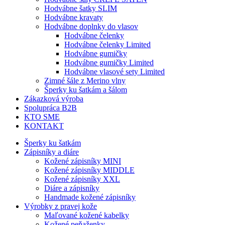
Hodvábne šatky SLIM
Hodvábne kravaty
Hodvábne doplnky do vlasov
Hodvábne čelenky
Hodvábne čelenky Limited
Hodvábne gumičky
Hodvábne gumičky Limited
Hodvábne vlasové sety Limited
Zimné šále z Merino vlny
Šperky ku šatkám a šálom
Zákazková výroba
Spolupráca B2B
KTO SME
KONTAKT
Šperky ku šatkám
Zápisníky a diáre
Kožené zápisníky MINI
Kožené zápisníky MIDDLE
Kožené zápisníky XXL
Diáre a zápisníky
Handmade kožené zápisníky
Výrobky z pravej kože
Maľované kožené kabelky
Kožené peňaženky