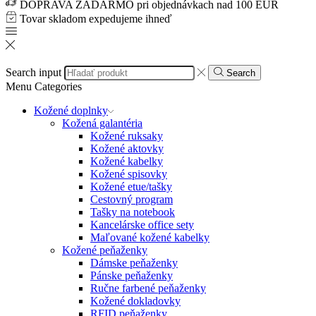
DOPRAVA ZADARMO pri objednávkach nad 100 EUR
Tovar skladom expedujeme ihneď
Search input
Search
Menu
Categories
Kožené doplnky
Kožená galantéria
Kožené ruksaky
Kožené aktovky
Kožené kabelky
Kožené spisovky
Kožené etue/tašky
Cestovný program
Tašky na notebook
Kancelárske office sety
Maľované kožené kabelky
Kožené peňaženky
Dámske peňaženky
Pánske peňaženky
Ručne farbené peňaženky
Kožené dokladovky
RFID peňaženky