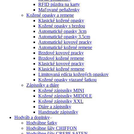
RFID púzdra na karty
Maľované peňaženky
Kožené opasky a remene
Klasické kožené opasky
Kožené opasky s brzdou
Automatické opasky 3cm
Automatické opasky 3.5cm
Automatické kovové pracky
Automatické kožené remene
Brzdové kovové pracky
Brzdové kožené remene
Klasické kovové pracky
Klasické kožené remene
Limitovaná edícia kožených opaskov
Kožené opasky viazané šatkou
Zápisníky a diáre
Kožené zápisníky MINI
Kožené zápisníky MIDDLE
Kožené zápisníky XXL
Diáre a zápisníky
Handmade zápisníky
Hodváb a doplnky
Hodvábne šatky
Hodvábne šály CHIFFON
Hodvábne šály CREPE SATEN