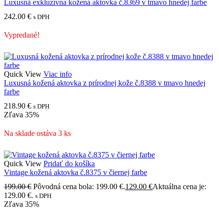
Luxusná exkluzívna kožená aktovka č.8369 v tmavo hnedej farbe
242.00
€
s DPH
Vypredané!
Quick View
Viac info
Luxusná kožená aktovka z prírodnej kože č.8388 v tmavo hnedej
farbe
218.90
€
s DPH
Zľava
35%
Na sklade ostáva 3 ks
Quick View
Pridať do košíka
Vintage kožená aktovka č.8375 v čiernej farbe
199.00
€
Pôvodná cena bola: 199.00 €.
129.00
€
Aktuálna cena je:
129.00 €.
s DPH
Zľava
35%