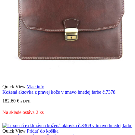
Quick View
Viac info
Kožená aktovka z pravej kože v tmavo hnedej farbe č.7378
182.60
€
s DPH
Na sklade ostáva 2 ks
Quick View
Pridať do košíka