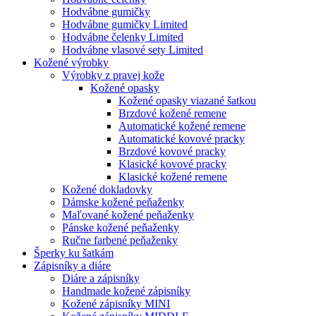
Hodvábne gumičky
Hodvábne gumičky Limited
Hodvábne čelenky Limited
Hodvábne vlasové sety Limited
Kožené výrobky
Výrobky z pravej kože
Kožené opasky
Kožené opasky viazané šatkou
Brzdové kožené remene
Automatické kožené remene
Automatické kovové pracky
Brzdové kovové pracky
Klasické kovové pracky
Klasické kožené remene
Kožené dokladovky
Dámske kožené peňaženky
Maľované kožené peňaženky
Pánske kožené peňaženky
Ručne farbené peňaženky
Šperky ku šatkám
Zápisníky a diáre
Diáre a zápisníky
Handmade kožené zápisníky
Kožené zápisníky MINI