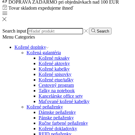
DOPRAVA ZADARMO pri objednávkach nad 100 EUR
Tovar skladom expedujeme ihneď
Search input
Search
Menu
Categories
Kožené doplnky
Kožená galantéria
Kožené ruksaky
Kožené aktovky
Kožené kabelky
Kožené spisovky
Kožené etue/tašky
Cestovný program
Tašky na notebook
Kancelárske office sety
Maľované kožené kabelky
Kožené peňaženky
Dámske peňaženky
Pánske peňaženky
Ručne farbené peňaženky
Kožené dokladovky
RFID peňaženky