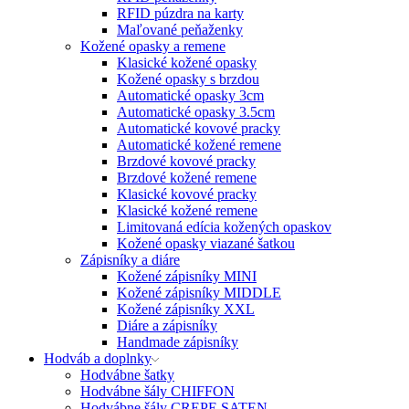
RFID púzdra na karty
Maľované peňaženky
Kožené opasky a remene
Klasické kožené opasky
Kožené opasky s brzdou
Automatické opasky 3cm
Automatické opasky 3.5cm
Automatické kovové pracky
Automatické kožené remene
Brzdové kovové pracky
Brzdové kožené remene
Klasické kovové pracky
Klasické kožené remene
Limitovaná edícia kožených opaskov
Kožené opasky viazané šatkou
Zápisníky a diáre
Kožené zápisníky MINI
Kožené zápisníky MIDDLE
Kožené zápisníky XXL
Diáre a zápisníky
Handmade zápisníky
Hodváb a doplnky
Hodvábne šatky
Hodvábne šály CHIFFON
Hodvábne šály CREPE SATEN