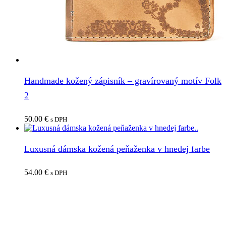
Handmade kožený zápisník – gravírovaný motív Folk
2
50.00
€
s DPH
Luxusná dámska kožená peňaženka v hnedej farbe
54.00
€
s DPH