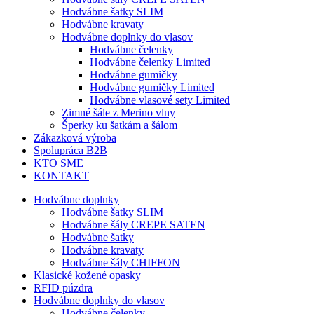
Hodvábne šatky SLIM
Hodvábne kravaty
Hodvábne doplnky do vlasov
Hodvábne čelenky
Hodvábne čelenky Limited
Hodvábne gumičky
Hodvábne gumičky Limited
Hodvábne vlasové sety Limited
Zimné šále z Merino vlny
Šperky ku šatkám a šálom
Zákazková výroba
Spolupráca B2B
KTO SME
KONTAKT
Hodvábne doplnky
Hodvábne šatky SLIM
Hodvábne šály CREPE SATEN
Hodvábne šatky
Hodvábne kravaty
Hodvábne šály CHIFFON
Klasické kožené opasky
RFID púzdra
Hodvábne doplnky do vlasov
Hodvábne čelenky