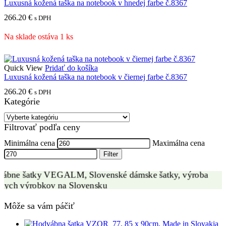
Luxusná kožená taška na notebook v hnedej farbe č.8367
266.20
€
s DPH
Na sklade ostáva 1 ks
Quick View
Pridať do košíka
Luxusná kožená taška na notebook v čiernej farbe č.8367
266.20
€
s DPH
Kategórie
VÝROBA HODVÁBNYCH ŠATIEK
Filtrovať podľa ceny
ZÁKAZKOVÁ VÝROBA
Minimálna cena
Maximálna cena
Filter
Môže sa vám páčiť