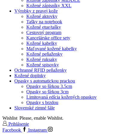
Kožené zápisníky MIDDLE
Kožené zápisníky XXL
Výrobky z pravej kože
Kožené aktovky
Tašky na notebook
Kožené etue/tašky
Cestovný program
Kancelárske office sety
Kožené kabelky
Maľované kožené kabelky
Kožené peňaženky
Kožené ruksaky
Kožené spisovky
Ochranné RFID peňaženky
Kožené doplnky
Opasky s automatickou prackou
Opasky so šírkou 3.5cm
Opasky so šírkou 3cm
Limitovaná edícia kožených opaskov
Opasky s brzdou
Slovenské zimné šále
Wishlist
Please, enable Wishlist.
Prihlásenie
Facebook
Instagram