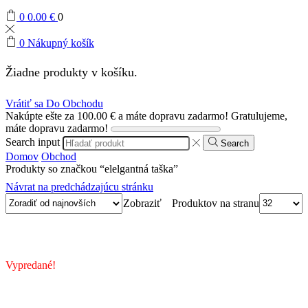
0
0.00
€
0
0
Nákupný košík
Žiadne produkty v košíku.
Vrátiť sa Do Obchodu
Nakúpte ešte za
100.00
€
a máte dopravu zadarmo!
Gratulujeme,
máte dopravu zadarmo!
Search input
Search
Domov
Obchod
Produkty so značkou “elelgantná taška”
Návrat na predchádzajúcu stránku
Produktov na stranu
Zobraziť
Vypredané!