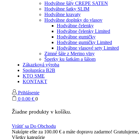
Hodvábne šály CREPE SATEN
Hodvábne šatky SLIM
Hodvábne kravaty
Hodvábne doplnky do vlasov
Hodvábne čelenky
Hodvábne čelenky Limited
Hodvábne gumičky
Hodvábne gumičky Limited
Hodvábne vlasové sety Limited
Zimné šále z Merino vlny
Šperky ku šatkám a šálom
Zákazková výroba
Spolupráca B2B
KTO SME
KONTAKT
Prihlásenie
0
0.00
€
0
Žiadne produkty v košíku.
Vrátiť sa Do Obchodu
Nakúpte ešte za
100.00
€
a máte dopravu zadarmo!
Gratulujeme
Všetky kategórie