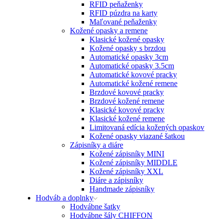
RFID peňaženky
RFID púzdra na karty
Maľované peňaženky
Kožené opasky a remene
Klasické kožené opasky
Kožené opasky s brzdou
Automatické opasky 3cm
Automatické opasky 3.5cm
Automatické kovové pracky
Automatické kožené remene
Brzdové kovové pracky
Brzdové kožené remene
Klasické kovové pracky
Klasické kožené remene
Limitovaná edícia kožených opaskov
Kožené opasky viazané šatkou
Zápisníky a diáre
Kožené zápisníky MINI
Kožené zápisníky MIDDLE
Kožené zápisníky XXL
Diáre a zápisníky
Handmade zápisníky
Hodváb a doplnky
Hodvábne šatky
Hodvábne šály CHIFFON