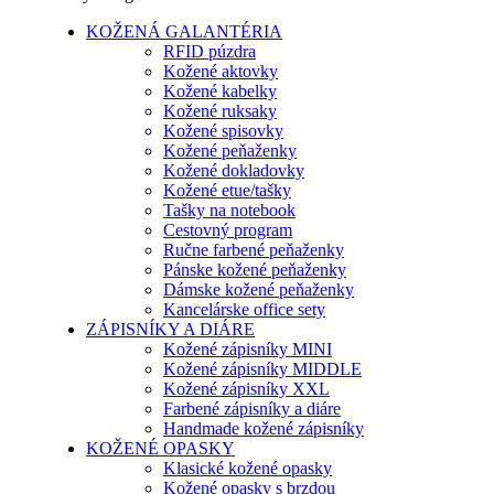
KOŽENÁ GALANTÉRIA
RFID púzdra
Kožené aktovky
Kožené kabelky
Kožené ruksaky
Kožené spisovky
Kožené peňaženky
Kožené dokladovky
Kožené etue/tašky
Tašky na notebook
Cestovný program
Ručne farbené peňaženky
Pánske kožené peňaženky
Dámske kožené peňaženky
Kancelárske office sety
ZÁPISNÍKY A DIÁRE
Kožené zápisníky MINI
Kožené zápisníky MIDDLE
Kožené zápisníky XXL
Farbené zápisníky a diáre
Handmade kožené zápisníky
KOŽENÉ OPASKY
Klasické kožené opasky
Kožené opasky s brzdou