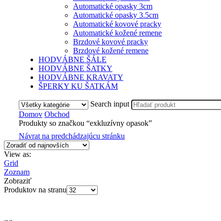
Automatické opasky 3cm
Automatické opasky 3.5cm
Automatické kovové pracky
Automatické kožené remene
Brzdové kovové pracky
Brzdové kožené remene
HODVÁBNE ŠÁLE
HODVÁBNE ŠATKY
HODVÁBNE KRAVATY
ŠPERKY KU ŠATKÁM
Search input
Domov
Obchod
Produkty so značkou “exkluzívny opasok”
Návrat na predchádzajúcu stránku
View as:
Grid
Zoznam
Zobraziť
Produktov na stranu