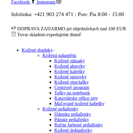
Facebook
Instagram
Infolinka: +421 903 274 471 : Pon- Pia 8:00 - 15:00
DOPRAVA ZADARMO pri objednávkach nad 100 EUR
Tovar skladom expedujeme ihneď
Kožené doplnky
Kožená galantéria
Kožené ruksaky
Kožené aktovky
Kožené kabelky
Kožené spisovky
Kožené etue/tašky
Cestovný program
Tašky na notebook
Kancelárske office sety
Maľované kožené kabelky
Kožené peňaženky
Dámske peňaženky
Pánske peňaženky
Ručne farbené peňaženky
Kožené dokladovky