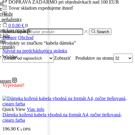
DOPRAVA ZADARMO pri objednávkach nad 100 EUR
ám
Tovar skladom expedujeme ihneď
re
ej kože
 peňaženky
y
0
0.00
€
0
atickou prackou
Search input
Search
 šále
Domov
Obchod
nky
Produkty so značkou “kabela dámska”
é opasky
Návrat na predchádzajúcu stránku
e Wishlist.
Produktov na stranu
Zobraziť
tagram
Vypredané!
Quick View
Viac info
Dámska kožená kabela vhodná na formát A4, ručne tieňovaná,
cigaro farba
196.90
€
s DPH