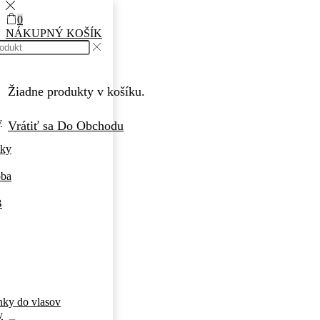
0
NÁKUPNÝ KOŠÍK
Žiadne produkty v košíku.
y
Vrátiť sa Do Obchodu
nky
oba
B
ky do vlasov
y