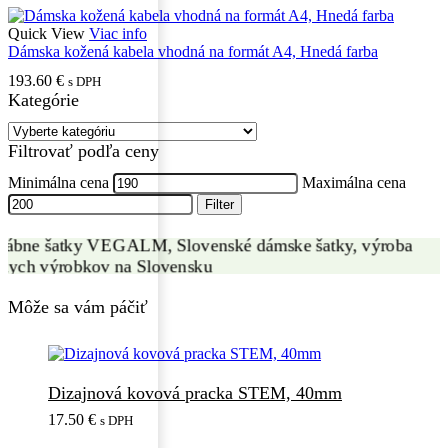
Quick View
Viac info
Dámska kožená kabela vhodná na formát A4, Hnedá farba
193.60
€
s DPH
Kategórie
VÝROBA HODVÁBNYCH ŠATIEK
Filtrovať podľa ceny
ZÁKAZKOVÁ VÝROBA
Minimálna cena
Maximálna cena
Filter
Môže sa vám páčiť
Dizajnová kovová pracka STEM, 40mm
17.50
€
s DPH