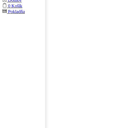
Domov
0
Košík
Pokladňa