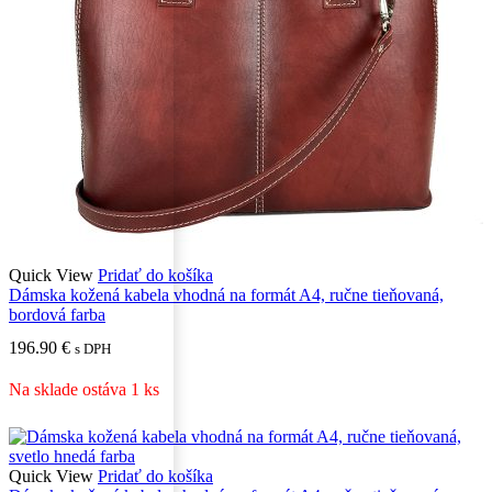
Quick View
Pridať do košíka
Dámska kožená kabela vhodná na formát A4, ručne tieňovaná,
bordová farba
196.90
€
s DPH
Na sklade ostáva 1 ks
Quick View
Pridať do košíka