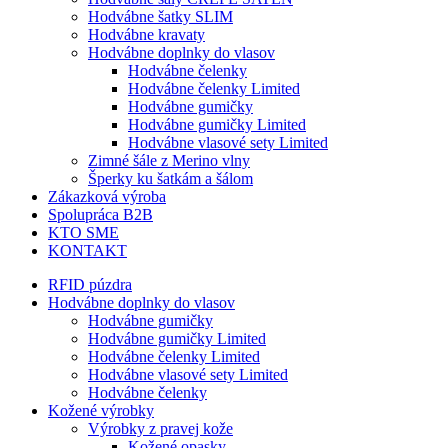
Hodvábne šatky SLIM
Hodvábne kravaty
Hodvábne doplnky do vlasov
Hodvábne čelenky
Hodvábne čelenky Limited
Hodvábne gumičky
Hodvábne gumičky Limited
Hodvábne vlasové sety Limited
Zimné šále z Merino vlny
Šperky ku šatkám a šálom
Zákazková výroba
Spolupráca B2B
KTO SME
KONTAKT
RFID púzdra
Hodvábne doplnky do vlasov
Hodvábne gumičky
Hodvábne gumičky Limited
Hodvábne čelenky Limited
Hodvábne vlasové sety Limited
Hodvábne čelenky
Kožené výrobky
Výrobky z pravej kože
Kožené opasky