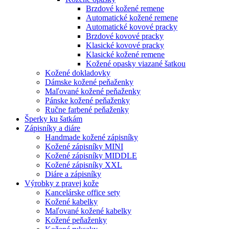
Brzdové kožené remene
Automatické kožené remene
Automatické kovové pracky
Brzdové kovové pracky
Klasické kovové pracky
Klasické kožené remene
Kožené opasky viazané šatkou
Kožené dokladovky
Dámske kožené peňaženky
Maľované kožené peňaženky
Pánske kožené peňaženky
Ručne farbené peňaženky
Šperky ku šatkám
Zápisníky a diáre
Handmade kožené zápisníky
Kožené zápisníky MINI
Kožené zápisníky MIDDLE
Kožené zápisníky XXL
Diáre a zápisníky
Výrobky z pravej kože
Kancelárske office sety
Kožené kabelky
Maľované kožené kabelky
Kožené peňaženky