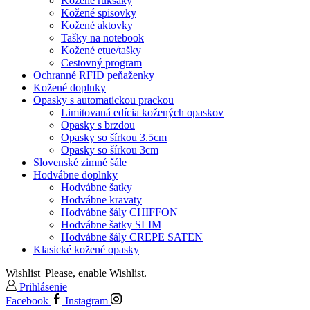
Kožené ruksaky
Kožené spisovky
Kožené aktovky
Tašky na notebook
Kožené etue/tašky
Cestovný program
Ochranné RFID peňaženky
Kožené doplnky
Opasky s automatickou prackou
Limitovaná edícia kožených opaskov
Opasky s brzdou
Opasky so šírkou 3.5cm
Opasky so šírkou 3cm
Slovenské zimné šále
Hodvábne doplnky
Hodvábne šatky
Hodvábne kravaty
Hodvábne šály CHIFFON
Hodvábne šatky SLIM
Hodvábne šály CREPE SATEN
Klasické kožené opasky
Wishlist
Please, enable Wishlist.
Prihlásenie
Facebook
Instagram