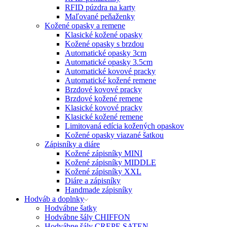
RFID púzdra na karty
Maľované peňaženky
Kožené opasky a remene
Klasické kožené opasky
Kožené opasky s brzdou
Automatické opasky 3cm
Automatické opasky 3.5cm
Automatické kovové pracky
Automatické kožené remene
Brzdové kovové pracky
Brzdové kožené remene
Klasické kovové pracky
Klasické kožené remene
Limitovaná edícia kožených opaskov
Kožené opasky viazané šatkou
Zápisníky a diáre
Kožené zápisníky MINI
Kožené zápisníky MIDDLE
Kožené zápisníky XXL
Diáre a zápisníky
Handmade zápisníky
Hodváb a doplnky
Hodvábne šatky
Hodvábne šály CHIFFON
Hodvábne šály CREPE SATEN