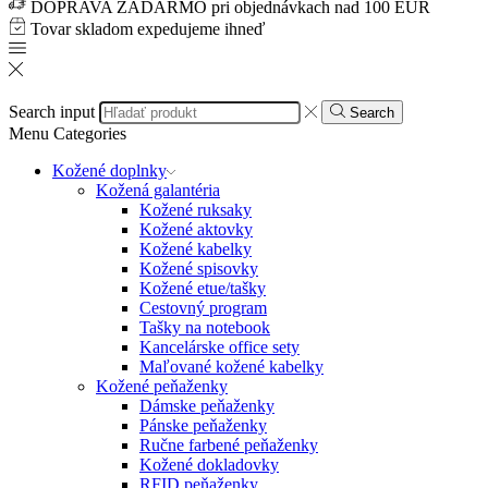
DOPRAVA ZADARMO pri objednávkach nad 100 EUR
Tovar skladom expedujeme ihneď
Search input
Search
Menu
Categories
Kožené doplnky
Kožená galantéria
Kožené ruksaky
Kožené aktovky
Kožené kabelky
Kožené spisovky
Kožené etue/tašky
Cestovný program
Tašky na notebook
Kancelárske office sety
Maľované kožené kabelky
Kožené peňaženky
Dámske peňaženky
Pánske peňaženky
Ručne farbené peňaženky
Kožené dokladovky
RFID peňaženky