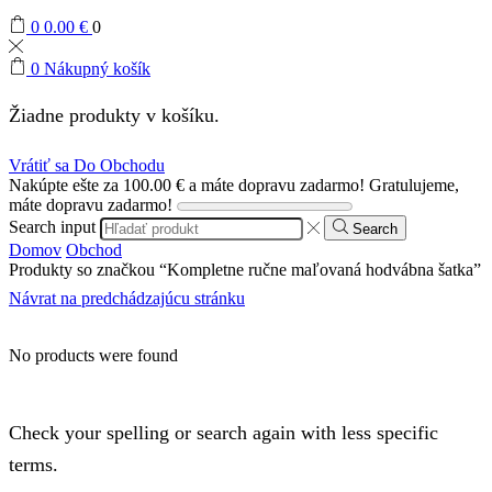
0
0.00
€
0
0
Nákupný košík
Žiadne produkty v košíku.
Vrátiť sa Do Obchodu
Nakúpte ešte za
100.00
€
a máte dopravu zadarmo!
Gratulujeme,
máte dopravu zadarmo!
Search input
Search
Domov
Obchod
Produkty so značkou “Kompletne ručne maľovaná hodvábna šatka”
Návrat na predchádzajúcu stránku
No products were found
Check your spelling or search again with less specific
terms.