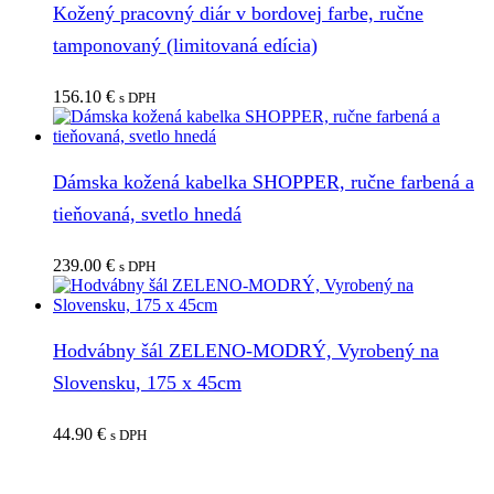
Kožený pracovný diár v bordovej farbe, ručne
tamponovaný (limitovaná edícia)
156.10
€
s DPH
Dámska kožená kabelka SHOPPER, ručne farbená a
tieňovaná, svetlo hnedá
239.00
€
s DPH
Hodvábny šál ZELENO-MODRÝ, Vyrobený na
Slovensku, 175 x 45cm
44.90
€
s DPH