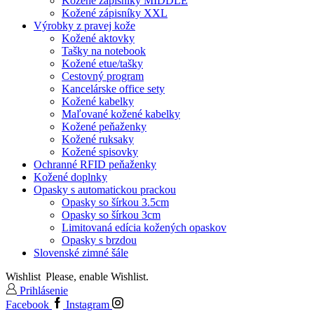
Kožené zápisníky MIDDLE
Kožené zápisníky XXL
Výrobky z pravej kože
Kožené aktovky
Tašky na notebook
Kožené etue/tašky
Cestovný program
Kancelárske office sety
Kožené kabelky
Maľované kožené kabelky
Kožené peňaženky
Kožené ruksaky
Kožené spisovky
Ochranné RFID peňaženky
Kožené doplnky
Opasky s automatickou prackou
Opasky so šírkou 3.5cm
Opasky so šírkou 3cm
Limitovaná edícia kožených opaskov
Opasky s brzdou
Slovenské zimné šále
Wishlist
Please, enable Wishlist.
Prihlásenie
Facebook
Instagram