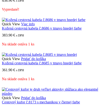
438.90
€
s DPH
Vypredané!
Quick View
Viac info
Kožená cestovná kabela č.8686 v tmavo hnedej farbe
383.90
€
s DPH
Na sklade ostáva 1 ks
Quick View
Pridať do košíka
Kožená cestovná kabela č.8685 v tmavo hnedej farbe
361.90
€
s DPH
Na sklade ostáva 1 ks
Quick View
Pridať do košíka
Cestovný kufor č.8173 s mechanikou v čiernej farbe