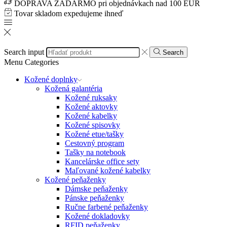
DOPRAVA ZADARMO pri objednávkach nad 100 EUR
Tovar skladom expedujeme ihneď
Search input
Search
Menu
Categories
Kožené doplnky
Kožená galantéria
Kožené ruksaky
Kožené aktovky
Kožené kabelky
Kožené spisovky
Kožené etue/tašky
Cestovný program
Tašky na notebook
Kancelárske office sety
Maľované kožené kabelky
Kožené peňaženky
Dámske peňaženky
Pánske peňaženky
Ručne farbené peňaženky
Kožené dokladovky
RFID peňaženky