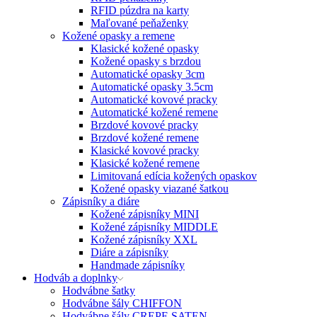
RFID púzdra na karty
Maľované peňaženky
Kožené opasky a remene
Klasické kožené opasky
Kožené opasky s brzdou
Automatické opasky 3cm
Automatické opasky 3.5cm
Automatické kovové pracky
Automatické kožené remene
Brzdové kovové pracky
Brzdové kožené remene
Klasické kovové pracky
Klasické kožené remene
Limitovaná edícia kožených opaskov
Kožené opasky viazané šatkou
Zápisníky a diáre
Kožené zápisníky MINI
Kožené zápisníky MIDDLE
Kožené zápisníky XXL
Diáre a zápisníky
Handmade zápisníky
Hodváb a doplnky
Hodvábne šatky
Hodvábne šály CHIFFON
Hodvábne šály CREPE SATEN