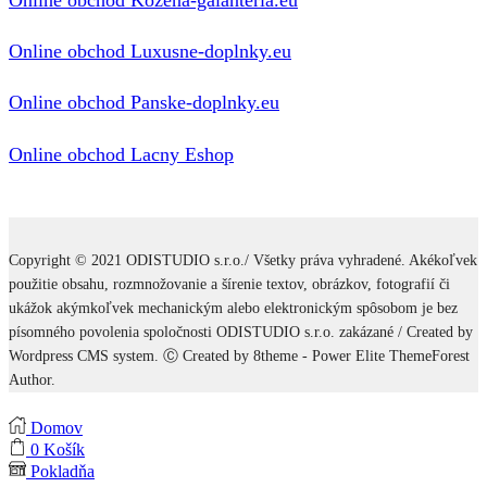
Online obchod Kozena-galanteria.eu
Online obchod Luxusne-doplnky.eu
Online obchod Panske-doplnky.eu
Online obchod Lacny Eshop
Copyright © 2021 ODISTUDIO s.r.o./ Všetky práva vyhradené. Akékoľvek
použitie obsahu, rozmnožovanie a šírenie textov, obrázkov, fotografií či
ukážok akýmkoľvek mechanickým alebo elektronickým spôsobom je bez
písomného povolenia spoločnosti ODISTUDIO s.r.o. zakázané / Created by
Wordpress CMS system. Ⓒ Created by 8theme - Power Elite ThemeForest
Author.
Domov
0
Košík
Pokladňa