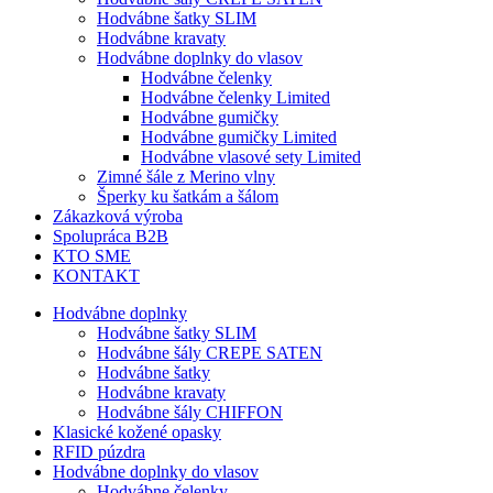
Hodvábne šatky SLIM
Hodvábne kravaty
Hodvábne doplnky do vlasov
Hodvábne čelenky
Hodvábne čelenky Limited
Hodvábne gumičky
Hodvábne gumičky Limited
Hodvábne vlasové sety Limited
Zimné šále z Merino vlny
Šperky ku šatkám a šálom
Zákazková výroba
Spolupráca B2B
KTO SME
KONTAKT
Hodvábne doplnky
Hodvábne šatky SLIM
Hodvábne šály CREPE SATEN
Hodvábne šatky
Hodvábne kravaty
Hodvábne šály CHIFFON
Klasické kožené opasky
RFID púzdra
Hodvábne doplnky do vlasov
Hodvábne čelenky