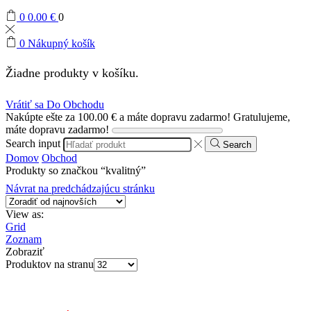
0
0.00
€
0
0
Nákupný košík
Žiadne produkty v košíku.
Vrátiť sa Do Obchodu
Nakúpte ešte za
100.00
€
a máte dopravu zadarmo!
Gratulujeme,
máte dopravu zadarmo!
Search input
Search
Domov
Obchod
Produkty so značkou “kvalitný”
Návrat na predchádzajúcu stránku
View as:
Grid
Zoznam
Zobraziť
Produktov na stranu