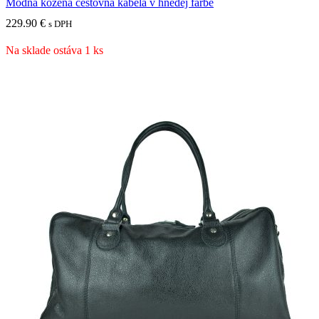
Módna kožená cestovná kabela v hnedej farbe
229.90
€
s DPH
Na sklade ostáva 1 ks