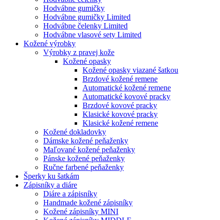
Hodvábne gumičky
Hodvábne gumičky Limited
Hodvábne čelenky Limited
Hodvábne vlasové sety Limited
Kožené výrobky
Výrobky z pravej kože
Kožené opasky
Kožené opasky viazané šatkou
Brzdové kožené remene
Automatické kožené remene
Automatické kovové pracky
Brzdové kovové pracky
Klasické kovové pracky
Klasické kožené remene
Kožené dokladovky
Dámske kožené peňaženky
Maľované kožené peňaženky
Pánske kožené peňaženky
Ručne farbené peňaženky
Šperky ku šatkám
Zápisníky a diáre
Diáre a zápisníky
Handmade kožené zápisníky
Kožené zápisníky MINI