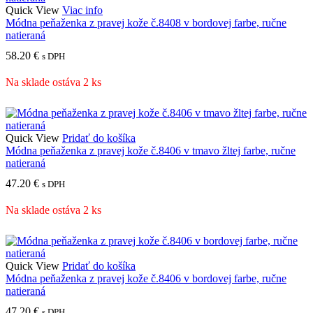
Quick View
Viac info
Módna peňaženka z pravej kože č.8408 v bordovej farbe, ručne
natieraná
58.20
€
s DPH
Na sklade ostáva 2 ks
Quick View
Pridať do košíka
Módna peňaženka z pravej kože č.8406 v tmavo žltej farbe, ručne
natieraná
47.20
€
s DPH
Na sklade ostáva 2 ks
Quick View
Pridať do košíka
Módna peňaženka z pravej kože č.8406 v bordovej farbe, ručne
natieraná
47.20
€
s DPH