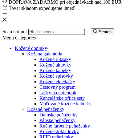
DOPRAVA ZADARMO pri objednávkach nad 100 EUR
Tovar skladom expedujeme ihneď
Search input
Search
Menu
Categories
Kožené doplnky
Kožená galantéria
Kožené ruksaky
Kožené aktovky
Kožené kabelky
Kožené spisovky
Kožené etue/tašky
Cestovný program
Tašky na notebook
Kancelárske office sety
Maľované kožené kabelky
Kožené peňaženky
Dámske peňaženky
Pánske peňaženky
Ručne farbené peňaženky
Kožené dokladovky
RFID peňaženky