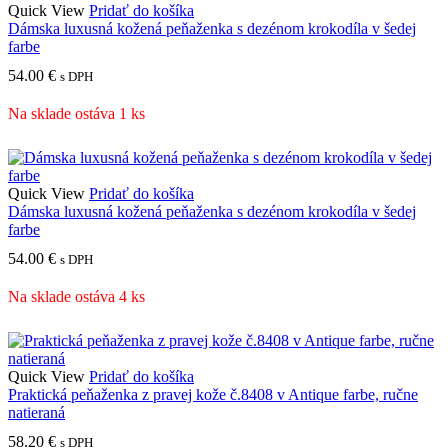
Quick View
Pridať do košíka
Dámska luxusná kožená peňaženka s dezénom krokodíla v šedej
farbe
54.00
€
s DPH
Na sklade ostáva 1 ks
Quick View
Pridať do košíka
Dámska luxusná kožená peňaženka s dezénom krokodíla v šedej
farbe
54.00
€
s DPH
Na sklade ostáva 4 ks
Quick View
Pridať do košíka
Praktická peňaženka z pravej kože č.8408 v Antique farbe, ručne
natieraná
58.20
€
s DPH