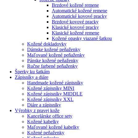
Brzdové kožené remene
Automatické kožené remene
Automatické kovové pracky
Brzdové kovové pracky
Klasické kovové pracky
Klasické kožené remene
Kožené opasky viazané šatkou
Kožené dokladovky
Dámske kožené peňaženky
Maľované kožené peňaženky
Pánske kožené peňaženky
Ručne farbené peňaženky
Šperky ku šatkám
Zápisníky a diáre
Handmade kožené zápisníky
Kožené zápisníky MINI
Kožené zápisníky MIDDLE
Kožené zápisníky XXL
Diáre a zápisníky
Výrobky z pravej kože
Kancelárske office sety
Kožené kabelky
Maľované kožené kabelky
Kožené peňaženky