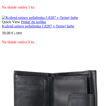
Na sklade ostáva 3 ks
Quick View
Pridať do košíka
Kožená unisex peňaženka č.8287 v čiernej farbe
59.00
€
s DPH
Na sklade ostáva 8 ks