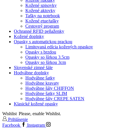
Kožené ruksaky
Kožené spisovky
Kožené aktovky
Tašky na notebook
Kožené etue/tašky
Cestovný program
Ochranné RFID peňaženky
Kožené doplnky
Opasky s automatickou prackou
Limitovaná edícia kožených opaskov
Opasky s brzdou
Opasky so šírkou 3.5cm
Opasky so šírkou 3cm
Slovenské zimné šále
Hodvábne doplnky
Hodvábne šatky
Hodvábne kravaty
Hodvábne šály CHIFFON
Hodvábne šatky SLIM
Hodvábne šály CREPE SATEN
Klasické kožené opasky
Wishlist
Please, enable Wishlist.
Prihlásenie
Facebook
Instagram