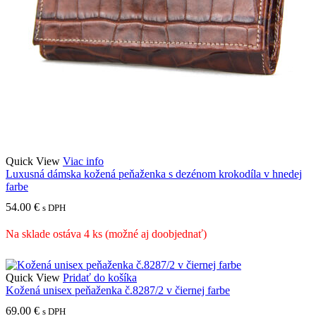
Quick View
Viac info
Luxusná dámska kožená peňaženka s dezénom krokodíla v hnedej
farbe
54.00
€
s DPH
Na sklade ostáva 4 ks (možné aj doobjednať)
Quick View
Pridať do košíka
Kožená unisex peňaženka č.8287/2 v čiernej farbe
69.00
€
s DPH