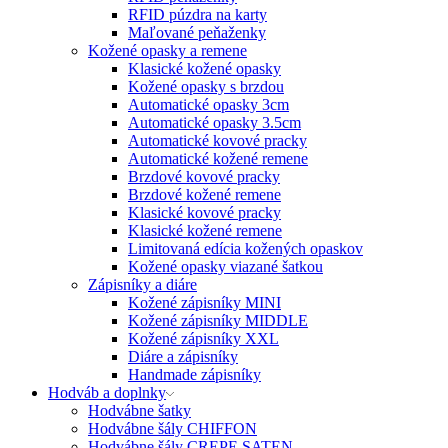
RFID púzdra na karty
Maľované peňaženky
Kožené opasky a remene
Klasické kožené opasky
Kožené opasky s brzdou
Automatické opasky 3cm
Automatické opasky 3.5cm
Automatické kovové pracky
Automatické kožené remene
Brzdové kovové pracky
Brzdové kožené remene
Klasické kovové pracky
Klasické kožené remene
Limitovaná edícia kožených opaskov
Kožené opasky viazané šatkou
Zápisníky a diáre
Kožené zápisníky MINI
Kožené zápisníky MIDDLE
Kožené zápisníky XXL
Diáre a zápisníky
Handmade zápisníky
Hodváb a doplnky
Hodvábne šatky
Hodvábne šály CHIFFON
Hodvábne šály CREPE SATEN