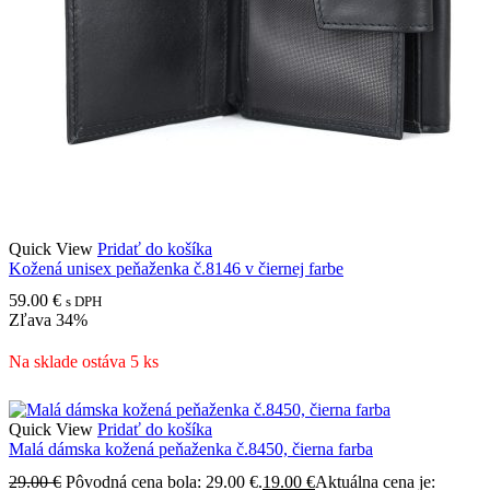
Quick View
Pridať do košíka
Kožená unisex peňaženka č.8146 v čiernej farbe
59.00
€
s DPH
Zľava
34%
Na sklade ostáva 5 ks
Quick View
Pridať do košíka
Malá dámska kožená peňaženka č.8450, čierna farba
29.00
€
Pôvodná cena bola: 29.00 €.
19.00
€
Aktuálna cena je: