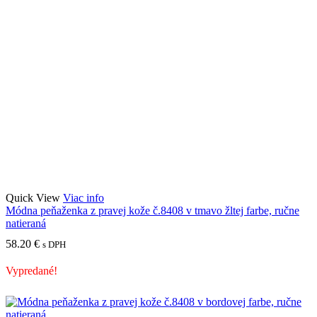
Quick View
Viac info
Módna peňaženka z pravej kože č.8408 v tmavo žltej farbe, ručne
natieraná
58.20
€
s DPH
Vypredané!