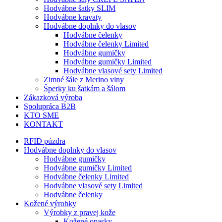
Hodvábne šatky SLIM
Hodvábne kravaty
Hodvábne doplnky do vlasov
Hodvábne čelenky
Hodvábne čelenky Limited
Hodvábne gumičky
Hodvábne gumičky Limited
Hodvábne vlasové sety Limited
Zimné šále z Merino vlny
Šperky ku šatkám a šálom
Zákazková výroba
Spolupráca B2B
KTO SME
KONTAKT
RFID púzdra
Hodvábne doplnky do vlasov
Hodvábne gumičky
Hodvábne gumičky Limited
Hodvábne čelenky Limited
Hodvábne vlasové sety Limited
Hodvábne čelenky
Kožené výrobky
Výrobky z pravej kože
Kožené opasky