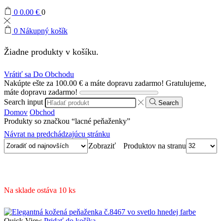
0
0.00
€
0
0
Nákupný košík
Žiadne produkty v košíku.
Vrátiť sa Do Obchodu
Nakúpte ešte za
100.00
€
a máte dopravu zadarmo!
Gratulujeme,
máte dopravu zadarmo!
Search input
Search
Domov
Obchod
Produkty so značkou “lacné peňaženky”
Návrat na predchádzajúcu stránku
Produktov na stranu
Zobraziť
Na sklade ostáva 10 ks
Quick View
Pridať do košíka