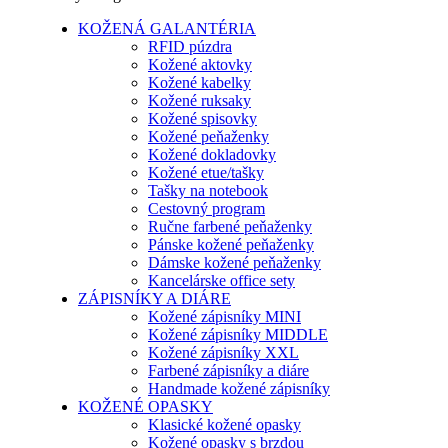
KOŽENÁ GALANTÉRIA
RFID púzdra
Kožené aktovky
Kožené kabelky
Kožené ruksaky
Kožené spisovky
Kožené peňaženky
Kožené dokladovky
Kožené etue/tašky
Tašky na notebook
Cestovný program
Ručne farbené peňaženky
Pánske kožené peňaženky
Dámske kožené peňaženky
Kancelárske office sety
ZÁPISNÍKY A DIÁRE
Kožené zápisníky MINI
Kožené zápisníky MIDDLE
Kožené zápisníky XXL
Farbené zápisníky a diáre
Handmade kožené zápisníky
KOŽENÉ OPASKY
Klasické kožené opasky
Kožené opasky s brzdou