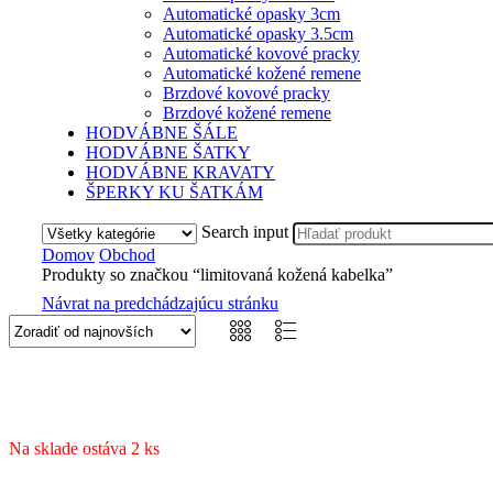
Automatické opasky 3cm
Automatické opasky 3.5cm
Automatické kovové pracky
Automatické kožené remene
Brzdové kovové pracky
Brzdové kožené remene
HODVÁBNE ŠÁLE
HODVÁBNE ŠATKY
HODVÁBNE KRAVATY
ŠPERKY KU ŠATKÁM
Search input
Domov
Obchod
Produkty so značkou “limitovaná kožená kabelka”
Návrat na predchádzajúcu stránku
Na sklade ostáva 2 ks