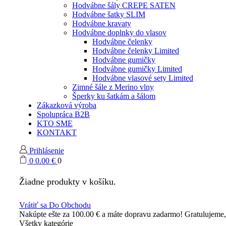
Hodvábne šály CREPE SATEN
Hodvábne šatky SLIM
Hodvábne kravaty
Hodvábne doplnky do vlasov
Hodvábne čelenky
Hodvábne čelenky Limited
Hodvábne gumičky
Hodvábne gumičky Limited
Hodvábne vlasové sety Limited
Zimné šále z Merino vlny
Šperky ku šatkám a šálom
Zákazková výroba
Spolupráca B2B
KTO SME
KONTAKT
Prihlásenie
0
0.00
€
0
Žiadne produkty v košíku.
Vrátiť sa Do Obchodu
Nakúpte ešte za
100.00
€
a máte dopravu zadarmo!
Gratulujeme
Všetky kategórie