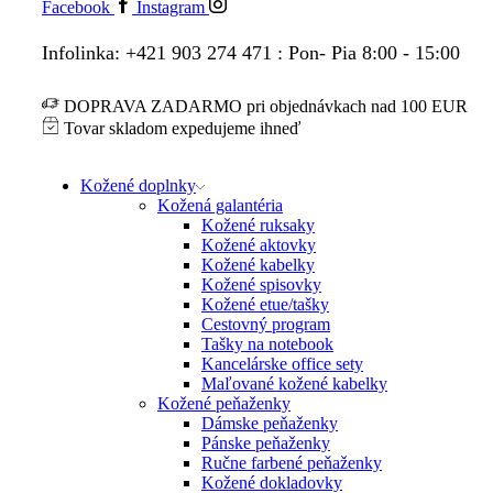
Facebook
Instagram
Infolinka: +421 903 274 471 : Pon- Pia 8:00 - 15:00
DOPRAVA ZADARMO pri objednávkach nad 100 EUR
Tovar skladom expedujeme ihneď
Kožené doplnky
Kožená galantéria
Kožené ruksaky
Kožené aktovky
Kožené kabelky
Kožené spisovky
Kožené etue/tašky
Cestovný program
Tašky na notebook
Kancelárske office sety
Maľované kožené kabelky
Kožené peňaženky
Dámske peňaženky
Pánske peňaženky
Ručne farbené peňaženky
Kožené dokladovky