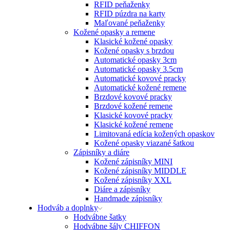
RFID peňaženky
RFID púzdra na karty
Maľované peňaženky
Kožené opasky a remene
Klasické kožené opasky
Kožené opasky s brzdou
Automatické opasky 3cm
Automatické opasky 3.5cm
Automatické kovové pracky
Automatické kožené remene
Brzdové kovové pracky
Brzdové kožené remene
Klasické kovové pracky
Klasické kožené remene
Limitovaná edícia kožených opaskov
Kožené opasky viazané šatkou
Zápisníky a diáre
Kožené zápisníky MINI
Kožené zápisníky MIDDLE
Kožené zápisníky XXL
Diáre a zápisníky
Handmade zápisníky
Hodváb a doplnky
Hodvábne šatky
Hodvábne šály CHIFFON