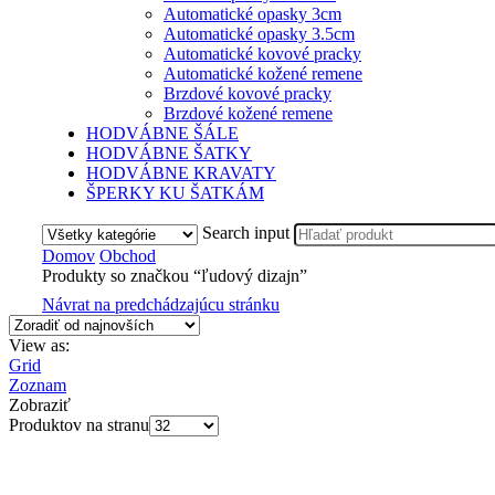
Automatické opasky 3cm
Automatické opasky 3.5cm
Automatické kovové pracky
Automatické kožené remene
Brzdové kovové pracky
Brzdové kožené remene
HODVÁBNE ŠÁLE
HODVÁBNE ŠATKY
HODVÁBNE KRAVATY
ŠPERKY KU ŠATKÁM
Search input
Domov
Obchod
Produkty so značkou “ľudový dizajn”
Návrat na predchádzajúcu stránku
View as:
Grid
Zoznam
Zobraziť
Produktov na stranu