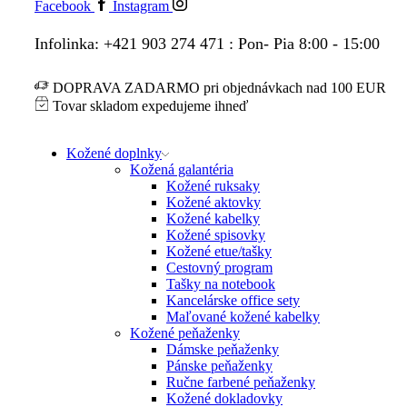
Facebook
Instagram
Infolinka: +421 903 274 471 : Pon- Pia 8:00 - 15:00
DOPRAVA ZADARMO pri objednávkach nad 100 EUR
Tovar skladom expedujeme ihneď
Kožené doplnky
Kožená galantéria
Kožené ruksaky
Kožené aktovky
Kožené kabelky
Kožené spisovky
Kožené etue/tašky
Cestovný program
Tašky na notebook
Kancelárske office sety
Maľované kožené kabelky
Kožené peňaženky
Dámske peňaženky
Pánske peňaženky
Ručne farbené peňaženky
Kožené dokladovky