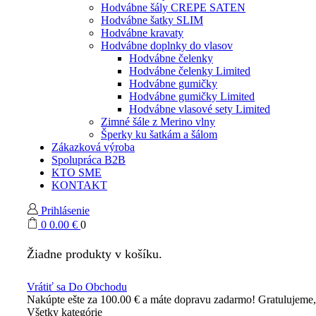
Hodvábne šály CREPE SATEN
Hodvábne šatky SLIM
Hodvábne kravaty
Hodvábne doplnky do vlasov
Hodvábne čelenky
Hodvábne čelenky Limited
Hodvábne gumičky
Hodvábne gumičky Limited
Hodvábne vlasové sety Limited
Zimné šále z Merino vlny
Šperky ku šatkám a šálom
Zákazková výroba
Spolupráca B2B
KTO SME
KONTAKT
Prihlásenie
0
0.00
€
0
Žiadne produkty v košíku.
Vrátiť sa Do Obchodu
Nakúpte ešte za
100.00
€
a máte dopravu zadarmo!
Gratulujeme
Všetky kategórie