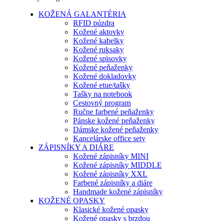
KOŽENÁ GALANTÉRIA
RFID púzdra
Kožené aktovky
Kožené kabelky
Kožené ruksaky
Kožené spisovky
Kožené peňaženky
Kožené dokladovky
Kožené etue/tašky
Tašky na notebook
Cestovný program
Ručne farbené peňaženky
Pánske kožené peňaženky
Dámske kožené peňaženky
Kancelárske office sety
ZÁPISNÍKY A DIÁRE
Kožené zápisníky MINI
Kožené zápisníky MIDDLE
Kožené zápisníky XXL
Farbené zápisníky a diáre
Handmade kožené zápisníky
KOŽENÉ OPASKY
Klasické kožené opasky
Kožené opasky s brzdou