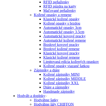
RFID peňaženky
RFID púzdra na karty
Maľované peňaženky
Kožené opasky a remene
Klasické kožené opasky
Kožené opasky s brzdou
Automatické opasky 3cm
Automatické opasky 3.5cm
Automatické kovové pracky
Automatické kožené remene
Brzdové kovové pracky
Brzdové kožené remene
Klasické kovové pracky
Klasické kožené remene
Limitovaná edícia kožených opaskov
Kožené opasky viazané šatkou
Zápisníky a diáre
Kožené zápisníky MINI
Kožené zápisníky MIDDLE
Kožené zápisníky XXL
Diáre a zápisníky
Handmade zápisníky
Hodváb a doplnky
Hodvábne šatky
Hodvábne šály CHIFFON