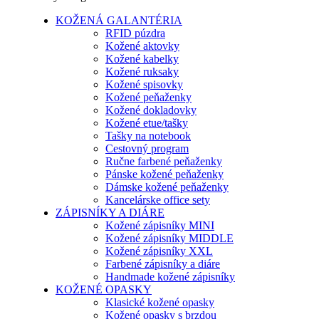
KOŽENÁ GALANTÉRIA
RFID púzdra
Kožené aktovky
Kožené kabelky
Kožené ruksaky
Kožené spisovky
Kožené peňaženky
Kožené dokladovky
Kožené etue/tašky
Tašky na notebook
Cestovný program
Ručne farbené peňaženky
Pánske kožené peňaženky
Dámske kožené peňaženky
Kancelárske office sety
ZÁPISNÍKY A DIÁRE
Kožené zápisníky MINI
Kožené zápisníky MIDDLE
Kožené zápisníky XXL
Farbené zápisníky a diáre
Handmade kožené zápisníky
KOŽENÉ OPASKY
Klasické kožené opasky
Kožené opasky s brzdou