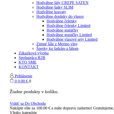
Hodvábne šály CREPE SATEN
Hodvábne šatky SLIM
Hodvábne kravaty
Hodvábne doplnky do vlasov
Hodvábne čelenky
Hodvábne čelenky Limited
Hodvábne gumičky
Hodvábne gumičky Limited
Hodvábne vlasové sety Limited
Zimné šále z Merino vlny
Šperky ku šatkám a šálom
Zákazková výroba
Spolupráca B2B
KTO SME
KONTAKT
Prihlásenie
0
0.00
€
0
Žiadne produkty v košíku.
Vrátiť sa Do Obchodu
Nakúpte ešte za
100.00
€
a máte dopravu zadarmo!
Gratulujeme
Všetky kategórie