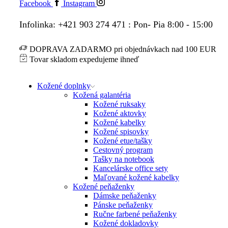
Facebook
Instagram
Infolinka: +421 903 274 471 : Pon- Pia 8:00 - 15:00
DOPRAVA ZADARMO pri objednávkach nad 100 EUR
Tovar skladom expedujeme ihneď
Kožené doplnky
Kožená galantéria
Kožené ruksaky
Kožené aktovky
Kožené kabelky
Kožené spisovky
Kožené etue/tašky
Cestovný program
Tašky na notebook
Kancelárske office sety
Maľované kožené kabelky
Kožené peňaženky
Dámske peňaženky
Pánske peňaženky
Ručne farbené peňaženky
Kožené dokladovky