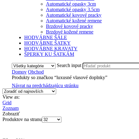
Automatické opasky 3cm
Automatické opasky 3.5cm
Automatické kovové pracky
Automatické kožené remene
Brzdové kovové pracky
Brzdové kožené remene
HODVÁBNE ŠÁLE
HODVÁBNE ŠATKY
HODVÁBNE KRAVATY
ŠPERKY KU ŠATKÁM
Search input
Domov
Obchod
Produkty so značkou “luxusné vlasové doplnky”
Návrat na predchádzajúcu stránku
View as:
Grid
Zoznam
Zobraziť
Produktov na stranu