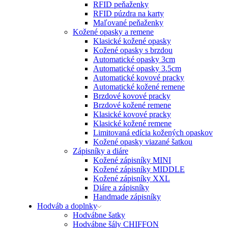
RFID peňaženky
RFID púzdra na karty
Maľované peňaženky
Kožené opasky a remene
Klasické kožené opasky
Kožené opasky s brzdou
Automatické opasky 3cm
Automatické opasky 3.5cm
Automatické kovové pracky
Automatické kožené remene
Brzdové kovové pracky
Brzdové kožené remene
Klasické kovové pracky
Klasické kožené remene
Limitovaná edícia kožených opaskov
Kožené opasky viazané šatkou
Zápisníky a diáre
Kožené zápisníky MINI
Kožené zápisníky MIDDLE
Kožené zápisníky XXL
Diáre a zápisníky
Handmade zápisníky
Hodváb a doplnky
Hodvábne šatky
Hodvábne šály CHIFFON