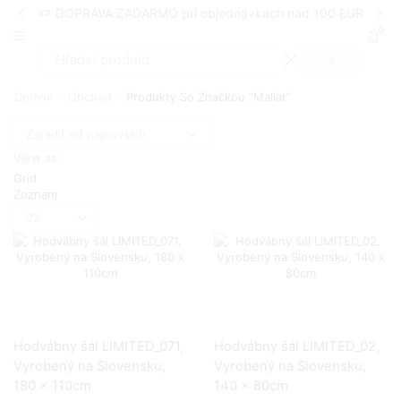
DOPRAVA ZADARMO pri objednávkach nad 100 EUR
0
SEARCH
Search
input
Domov
Obchod
Produkty So Značkou “maliar”
View as:
Grid
Zoznam
Produktov
na
stranu
Hodvábny šál LIMITED_071,
Hodvábny šál LIMITED_02,
Vyrobený na Slovensku,
Vyrobený na Slovensku,
180 x 110cm
140 x 80cm