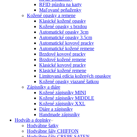
RFID púzdra na karty
Maľované peňaženky
Kožené opasky a remene
Klasické kožené opasky
Kožené opasky s brzdou
Automatické opasky 3cm
Automatické opasky 3.5cm
Automatické kovové pracky
Automatické kožené remene
Brzdové kovové pracky
Brzdové kožené remene
Klasické kovové pracky
Klasické kožené remene
Limitovaná edícia kožených opaskov
Kožené opasky viazané šatkou
Zápisníky a diáre
Kožené zápisníky MINI
Kožené zápisníky MIDDLE
Kožené zápisníky XXL
Diáre a zápisníky
Handmade zápisníky
Hodváb a doplnky
Hodvábne šatky
Hodvábne šály CHIFFON
Hodvábne šály CREPE SATEN