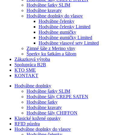
Hodvábne šatky SLIM
Hodvábne kravaty
Hodvábne doplnky do vlasov
Hodvábne čelenky
Hodvábne čelenky Limited
Hodvábne gumičky
Hodvábne gumičky Limited
Hodvábne vlasové sety Limited
Zimné šále z Merino vlny
Šperky ku šatkám a šálom
Zákazková výroba
Spolupráca B2B
KTO SME
KONTAKT
Hodvábne doplnky
Hodvábne šatky SLIM
Hodvábne šály CREPE SATEN
Hodvábne šatky
Hodvábne kravaty
Hodvábne šály CHIFFON
Klasické kožené opasky
RFID púzdra
Hodvábne doplnky do vlasov
Hodvábne čelenky