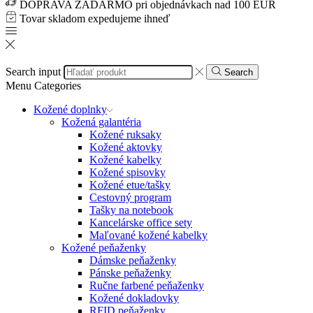
DOPRAVA ZADARMO pri objednávkach nad 100 EUR
Tovar skladom expedujeme ihneď
Search input
Search
Menu
Categories
Kožené doplnky
Kožená galantéria
Kožené ruksaky
Kožené aktovky
Kožené kabelky
Kožené spisovky
Kožené etue/tašky
Cestovný program
Tašky na notebook
Kancelárske office sety
Maľované kožené kabelky
Kožené peňaženky
Dámske peňaženky
Pánske peňaženky
Ručne farbené peňaženky
Kožené dokladovky
RFID peňaženky