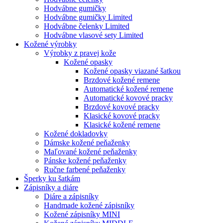
Hodvábne gumičky
Hodvábne gumičky Limited
Hodvábne čelenky Limited
Hodvábne vlasové sety Limited
Kožené výrobky
Výrobky z pravej kože
Kožené opasky
Kožené opasky viazané šatkou
Brzdové kožené remene
Automatické kožené remene
Automatické kovové pracky
Brzdové kovové pracky
Klasické kovové pracky
Klasické kožené remene
Kožené dokladovky
Dámske kožené peňaženky
Maľované kožené peňaženky
Pánske kožené peňaženky
Ručne farbené peňaženky
Šperky ku šatkám
Zápisníky a diáre
Diáre a zápisníky
Handmade kožené zápisníky
Kožené zápisníky MINI