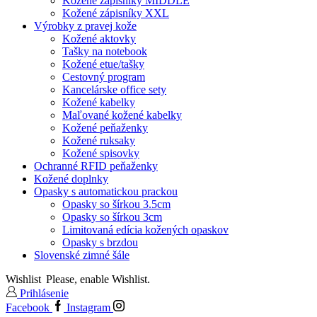
Kožené zápisníky MIDDLE
Kožené zápisníky XXL
Výrobky z pravej kože
Kožené aktovky
Tašky na notebook
Kožené etue/tašky
Cestovný program
Kancelárske office sety
Kožené kabelky
Maľované kožené kabelky
Kožené peňaženky
Kožené ruksaky
Kožené spisovky
Ochranné RFID peňaženky
Kožené doplnky
Opasky s automatickou prackou
Opasky so šírkou 3.5cm
Opasky so šírkou 3cm
Limitovaná edícia kožených opaskov
Opasky s brzdou
Slovenské zimné šále
Wishlist
Please, enable Wishlist.
Prihlásenie
Facebook
Instagram