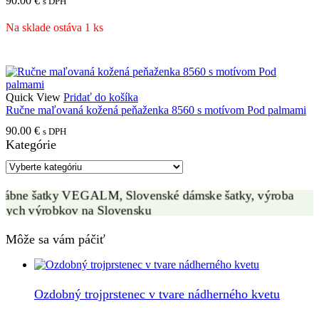
90.00
€
s DPH
Na sklade ostáva 1 ks
Quick View
Pridať do košíka
Ručne maľovaná kožená peňaženka 8560 s motívom Pod palmami
VÝROBA HODVÁBNYCH ŠATIEK
90.00
€
s DPH
Kategórie
ZÁKAZKOVÁ VÝROBA
Môže sa vám páčiť
Ozdobný trojprstenec v tvare nádherného kvetu