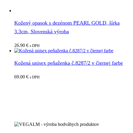
Kožený opasok s dezénom PEARL GOLD, šírka
3.3cm, Slovenská výroba
26.90
€
s DPH
Kožená unisex peňaženka č.8287/2 v čiernej farbe
69.00
€
s DPH