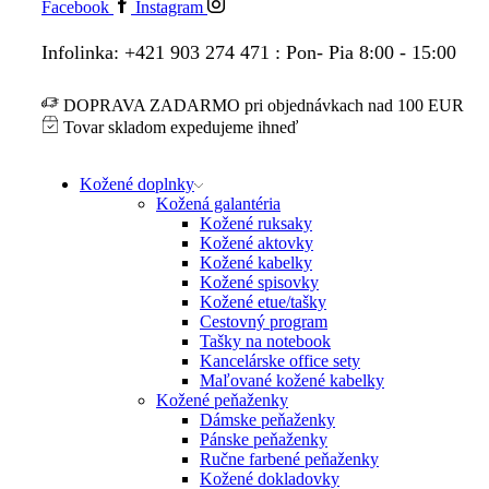
Facebook
Instagram
Infolinka: +421 903 274 471 : Pon- Pia 8:00 - 15:00
DOPRAVA ZADARMO pri objednávkach nad 100 EUR
Tovar skladom expedujeme ihneď
Kožené doplnky
Kožená galantéria
Kožené ruksaky
Kožené aktovky
Kožené kabelky
Kožené spisovky
Kožené etue/tašky
Cestovný program
Tašky na notebook
Kancelárske office sety
Maľované kožené kabelky
Kožené peňaženky
Dámske peňaženky
Pánske peňaženky
Ručne farbené peňaženky
Kožené dokladovky