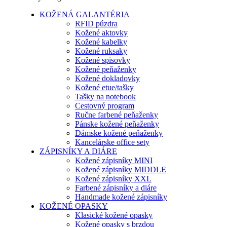
KOŽENÁ GALANTÉRIA
RFID púzdra
Kožené aktovky
Kožené kabelky
Kožené ruksaky
Kožené spisovky
Kožené peňaženky
Kožené dokladovky
Kožené etue/tašky
Tašky na notebook
Cestovný program
Ručne farbené peňaženky
Pánske kožené peňaženky
Dámske kožené peňaženky
Kancelárske office sety
ZÁPISNÍKY A DIÁRE
Kožené zápisníky MINI
Kožené zápisníky MIDDLE
Kožené zápisníky XXL
Farbené zápisníky a diáre
Handmade kožené zápisníky
KOŽENÉ OPASKY
Klasické kožené opasky
Kožené opasky s brzdou