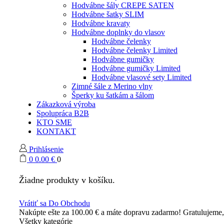
Hodvábne šály CREPE SATEN
Hodvábne šatky SLIM
Hodvábne kravaty
Hodvábne doplnky do vlasov
Hodvábne čelenky
Hodvábne čelenky Limited
Hodvábne gumičky
Hodvábne gumičky Limited
Hodvábne vlasové sety Limited
Zimné šále z Merino vlny
Šperky ku šatkám a šálom
Zákazková výroba
Spolupráca B2B
KTO SME
KONTAKT
Prihlásenie
0
0.00
€
0
Žiadne produkty v košíku.
Vrátiť sa Do Obchodu
Nakúpte ešte za
100.00
€
a máte dopravu zadarmo!
Gratulujeme
Všetky kategórie