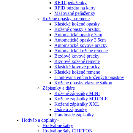
RFID peňaženky
RFID púzdra na karty
Maľované peňaženky
Kožené opasky a remene
Klasické kožené opasky
Kožené opasky s brzdou
Automatické opasky 3cm
Automatické opasky 3.5cm
Automatické kovové pracky
Automatické kožené remene
Brzdové kovové pracky
Brzdové kožené remene
Klasické kovové pracky
Klasické kožené remene
Limitovaná edícia kožených opaskov
Kožené opasky viazané šatkou
Zápisníky a diáre
Kožené zápisníky MINI
Kožené zápisníky MIDDLE
Kožené zápisníky XXL
Diáre a zápisníky
Handmade zápisníky
Hodváb a doplnky
Hodvábne šatky
Hodvábne šály CHIFFON