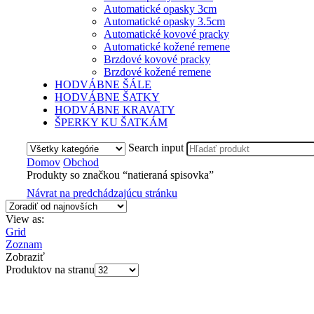
Automatické opasky 3cm
Automatické opasky 3.5cm
Automatické kovové pracky
Automatické kožené remene
Brzdové kovové pracky
Brzdové kožené remene
HODVÁBNE ŠÁLE
HODVÁBNE ŠATKY
HODVÁBNE KRAVATY
ŠPERKY KU ŠATKÁM
Search input
Domov
Obchod
Produkty so značkou “natieraná spisovka”
Návrat na predchádzajúcu stránku
View as:
Grid
Zoznam
Zobraziť
Produktov na stranu