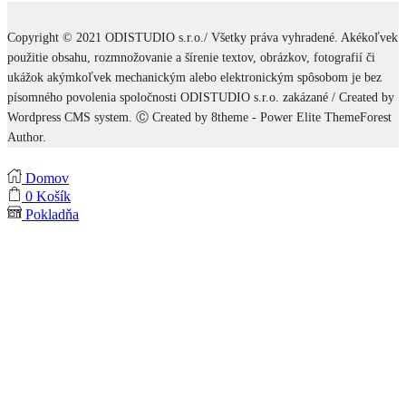
Copyright © 2021 ODISTUDIO s.r.o./ Všetky práva vyhradené. Akékoľvek
použitie obsahu, rozmnožovanie a šírenie textov, obrázkov, fotografií či
ukážok akýmkoľvek mechanickým alebo elektronickým spôsobom je bez
písomného povolenia spoločnosti ODISTUDIO s.r.o. zakázané / Created by
Wordpress CMS system. Ⓒ Created by 8theme - Power Elite ThemeForest
Author.
Domov
0
Košík
Pokladňa