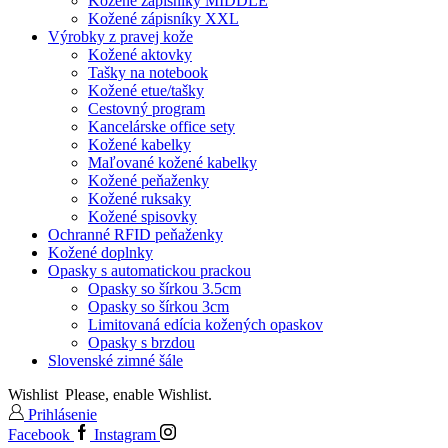
Kožené zápisníky MIDDLE
Kožené zápisníky XXL
Výrobky z pravej kože
Kožené aktovky
Tašky na notebook
Kožené etue/tašky
Cestovný program
Kancelárske office sety
Kožené kabelky
Maľované kožené kabelky
Kožené peňaženky
Kožené ruksaky
Kožené spisovky
Ochranné RFID peňaženky
Kožené doplnky
Opasky s automatickou prackou
Opasky so šírkou 3.5cm
Opasky so šírkou 3cm
Limitovaná edícia kožených opaskov
Opasky s brzdou
Slovenské zimné šále
Wishlist
Please, enable Wishlist.
Prihlásenie
Facebook
Instagram