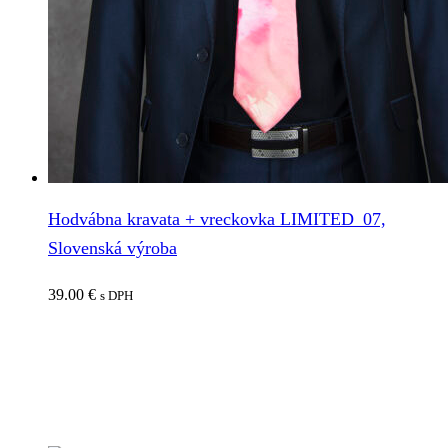
Hodvábna kravata + vreckovka LIMITED_07,
Slovenská výroba
39.00
€
s DPH