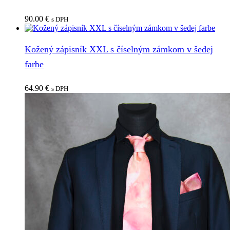
90.00
€
s DPH
Kožený zápisník XXL s číselným zámkom v šedej
farbe
64.90
€
s DPH