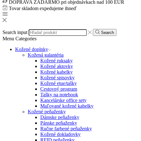
DOPRAVA ZADARMO pri objednávkach nad 100 EUR
Tovar skladom expedujeme ihneď
Search input
Search
Menu
Categories
Kožené doplnky
Kožená galantéria
Kožené ruksaky
Kožené aktovky
Kožené kabelky
Kožené spisovky
Kožené etue/tašky
Cestovný program
Tašky na notebook
Kancelárske office sety
Maľované kožené kabelky
Kožené peňaženky
Dámske peňaženky
Pánske peňaženky
Ručne farbené peňaženky
Kožené dokladovky
RFID peňaženky