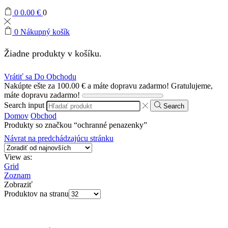
0
0.00
€
0
0
Nákupný košík
Žiadne produkty v košíku.
Vrátiť sa Do Obchodu
Nakúpte ešte za
100.00
€
a máte dopravu zadarmo!
Gratulujeme,
máte dopravu zadarmo!
Search input
Search
Domov
Obchod
Produkty so značkou “ochranné penazenky”
Návrat na predchádzajúcu stránku
View as:
Grid
Zoznam
Zobraziť
Produktov na stranu