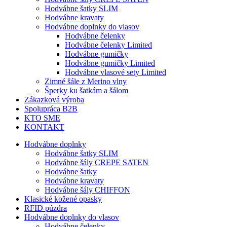
Hodvábne šatky SLIM
Hodvábne kravaty
Hodvábne doplnky do vlasov
Hodvábne čelenky
Hodvábne čelenky Limited
Hodvábne gumičky
Hodvábne gumičky Limited
Hodvábne vlasové sety Limited
Zimné šále z Merino vlny
Šperky ku šatkám a šálom
Zákazková výroba
Spolupráca B2B
KTO SME
KONTAKT
Hodvábne doplnky
Hodvábne šatky SLIM
Hodvábne šály CREPE SATEN
Hodvábne šatky
Hodvábne kravaty
Hodvábne šály CHIFFON
Klasické kožené opasky
RFID púzdra
Hodvábne doplnky do vlasov
Hodvábne čelenky