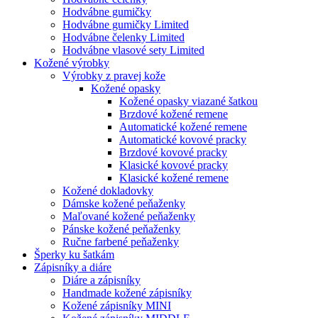
Hodvábne gumičky
Hodvábne gumičky Limited
Hodvábne čelenky Limited
Hodvábne vlasové sety Limited
Kožené výrobky
Výrobky z pravej kože
Kožené opasky
Kožené opasky viazané šatkou
Brzdové kožené remene
Automatické kožené remene
Automatické kovové pracky
Brzdové kovové pracky
Klasické kovové pracky
Klasické kožené remene
Kožené dokladovky
Dámske kožené peňaženky
Maľované kožené peňaženky
Pánske kožené peňaženky
Ručne farbené peňaženky
Šperky ku šatkám
Zápisníky a diáre
Diáre a zápisníky
Handmade kožené zápisníky
Kožené zápisníky MINI