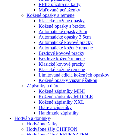
RFID púzdra na karty
Maľované peňaženky
Kožené opasky a remene
Klasické kožené opasky
Kožené opasky s brzdou
Automatické opasky 3cm
Automatické opasky 3.5cm
Automatické kovové pracky
Automatické kožené remene
Brzdové kovové pracky
Brzdové kožené remene
Klasické kovové pracky
Klasické kožené remene
Limitovaná edícia kožených opaskov
Kožené opasky viazané šatkou
Zápisníky a diáre
Kožené zápisníky MINI
Kožené zápisníky MIDDLE
Kožené zápisníky XXL
Diáre a zápisníky
Handmade zápisníky
Hodváb a doplnky
Hodvábne šatky
Hodvábne šály CHIFFON
Hodvábne šály CREPE SATEN