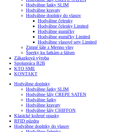
Hodvábne šatky SLIM
Hodvábne kravaty
Hodvábne doplnky do vlasov
Hodvábne čelenky
Hodvábne čelenky Limited
Hodvábne gumičky
Hodvábne gumičky Limited
Hodvábne vlasové sety Limited
Zimné šále z Merino vlny
Šperky ku šatkám a šálom
Zákazková výroba
Spolupráca B2B
KTO SME
KONTAKT
Hodvábne doplnky
Hodvábne šatky SLIM
Hodvábne šály CREPE SATEN
Hodvábne šatky
Hodvábne kravaty
Hodvábne šály CHIFFON
Klasické kožené opasky
RFID púzdra
Hodvábne doplnky do vlasov
Hodvábne čelenky