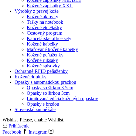
Kožené zápisníky MIDDLE
Kožené zápisníky XXL
Výrobky z pravej kože
Kožené aktovky
Tašky na notebook
Kožené etue/tašky
Cestovný program
Kancelárske office sety
Kožené kabelky
Maľované kožené kabelky
Kožené peňaženky
Kožené ruksaky
Kožené spisovky
Ochranné RFID peňaženky
Kožené doplnky
Opasky s automatickou prackou
Opasky so šírkou 3.5cm
Opasky so šírkou 3cm
Limitovaná edícia kožených opaskov
Opasky s brzdou
Slovenské zimné šále
Wishlist
Please, enable Wishlist.
Prihlásenie
Facebook
Instagram