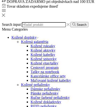
DOPRAVA ZADARMO pri objednávkach nad 100 EUR
Tovar skladom expedujeme ihneď
Search input
Search
Menu
Categories
Kožené doplnky
Kožená galantéria
Kožené ruksaky
Kožené aktovky
Kožené kabelky
Kožené spisovky
Kožené etue/tašky
Cestovný program
Tašky na notebook
Kancelárske office sety
Maľované kožené kabelky
Kožené peňaženky
Dámske peňaženky
Pánske peňaženky
Ručne farbené peňaženky
Kožené dokladovky
RFID peňaženky