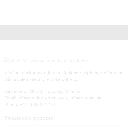
cena
cena
bola:
je:
30.90 €.
22.90 €.
Neváhajte a kontaktujte nás. Spoločne nájdeme riešenie na
Váš problém alebo pre Vaše potreby...
Vajanského 614/18, Liptovský Mikuláš
Email: info@modne-doplnky.eu, info@vegalm.sk
Phone: +421 903 274 471
Zákaznícka podpora