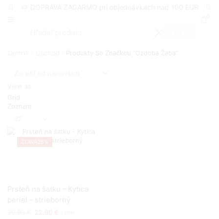
DOPRAVA ZADARMO pri objednávkach nad 100 EUR
0
SEARCH
Search
input
Domov
Obchod
Produkty So Značkou “ozdoba Žaba”
View as:
Grid
Zoznam
Produktov
na
stranu
ZĽAVA
26%
Prsteň na šatku – Kytica
periel – strieborný
30.90
€
Pôvodná
22.90
€
Aktuálna
s DPH