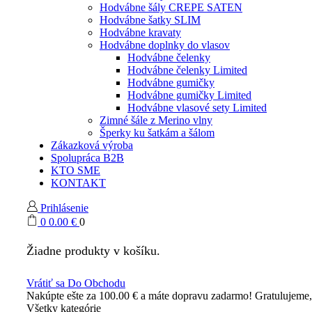
Hodvábne šály CREPE SATEN
Hodvábne šatky SLIM
Hodvábne kravaty
Hodvábne doplnky do vlasov
Hodvábne čelenky
Hodvábne čelenky Limited
Hodvábne gumičky
Hodvábne gumičky Limited
Hodvábne vlasové sety Limited
Zimné šále z Merino vlny
Šperky ku šatkám a šálom
Zákazková výroba
Spolupráca B2B
KTO SME
KONTAKT
Prihlásenie
0
0.00
€
0
Žiadne produkty v košíku.
Vrátiť sa Do Obchodu
Nakúpte ešte za
100.00
€
a máte dopravu zadarmo!
Gratulujeme
Všetky kategórie