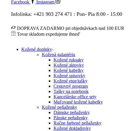
Facebook
Instagram
Infolinka: +421 903 274 471 : Pon- Pia 8:00 - 15:00
DOPRAVA ZADARMO pri objednávkach nad 100 EUR
Tovar skladom expedujeme ihneď
Kožené doplnky
Kožená galantéria
Kožené ruksaky
Kožené aktovky
Kožené kabelky
Kožené spisovky
Kožené etue/tašky
Cestovný program
Tašky na notebook
Kancelárske office sety
Maľované kožené kabelky
Kožené peňaženky
Dámske peňaženky
Pánske peňaženky
Ručne farbené peňaženky
Kožené dokladovky