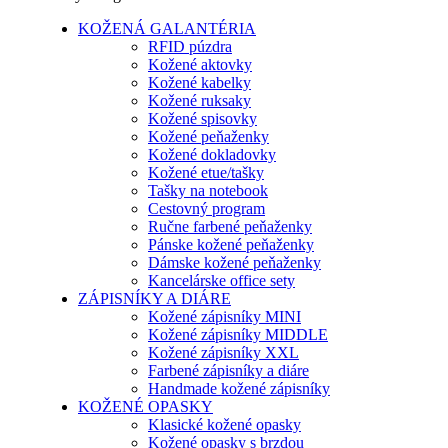
KOŽENÁ GALANTÉRIA
RFID púzdra
Kožené aktovky
Kožené kabelky
Kožené ruksaky
Kožené spisovky
Kožené peňaženky
Kožené dokladovky
Kožené etue/tašky
Tašky na notebook
Cestovný program
Ručne farbené peňaženky
Pánske kožené peňaženky
Dámske kožené peňaženky
Kancelárske office sety
ZÁPISNÍKY A DIÁRE
Kožené zápisníky MINI
Kožené zápisníky MIDDLE
Kožené zápisníky XXL
Farbené zápisníky a diáre
Handmade kožené zápisníky
KOŽENÉ OPASKY
Klasické kožené opasky
Kožené opasky s brzdou