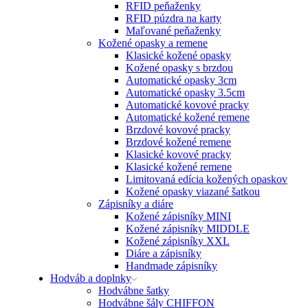
RFID peňaženky
RFID púzdra na karty
Maľované peňaženky
Kožené opasky a remene
Klasické kožené opasky
Kožené opasky s brzdou
Automatické opasky 3cm
Automatické opasky 3.5cm
Automatické kovové pracky
Automatické kožené remene
Brzdové kovové pracky
Brzdové kožené remene
Klasické kovové pracky
Klasické kožené remene
Limitovaná edícia kožených opaskov
Kožené opasky viazané šatkou
Zápisníky a diáre
Kožené zápisníky MINI
Kožené zápisníky MIDDLE
Kožené zápisníky XXL
Diáre a zápisníky
Handmade zápisníky
Hodváb a doplnky
Hodvábne šatky
Hodvábne šály CHIFFON