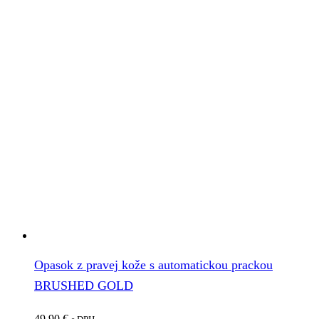
Opasok z pravej kože s automatickou prackou
BRUSHED GOLD
49.90
€