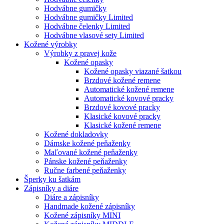
Hodvábne gumičky
Hodvábne gumičky Limited
Hodvábne čelenky Limited
Hodvábne vlasové sety Limited
Kožené výrobky
Výrobky z pravej kože
Kožené opasky
Kožené opasky viazané šatkou
Brzdové kožené remene
Automatické kožené remene
Automatické kovové pracky
Brzdové kovové pracky
Klasické kovové pracky
Klasické kožené remene
Kožené dokladovky
Dámske kožené peňaženky
Maľované kožené peňaženky
Pánske kožené peňaženky
Ručne farbené peňaženky
Šperky ku šatkám
Zápisníky a diáre
Diáre a zápisníky
Handmade kožené zápisníky
Kožené zápisníky MINI