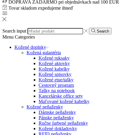
DOPRAVA ZADARMO pri objednávkach nad 100 EUR
Tovar skladom expedujeme ihneď
Search input
Search
Menu
Categories
Kožené doplnky
Kožená galantéria
Kožené ruksaky
Kožené aktovky
Kožené kabelky
Kožené spisovky
Kožené etue/tašky
Cestovný program
Tašky na notebook
Kancelárske office sety
Maľované kožené kabelky
Kožené peňaženky
Dámske peňaženky
Pánske peňaženky
Ručne farbené peňaženky
Kožené dokladovky
RFID peňaženky