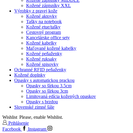
Kožené zápisníky MIDDLE
Kožené zápisníky XXL
Výrobky z pravej kože
Kožené aktovky
Tašky na notebook
Kožené etue/tašky
Cestovný program
Kancelárske office sety
Kožené kabelky
Maľované kožené kabelky
Kožené peňaženky
Kožené ruksaky
Kožené spisovky
Ochranné RFID peňaženky
Kožené doplnky
Opasky s automatickou prackou
Opasky so šírkou 3.5cm
Opasky so šírkou 3cm
Limitovaná edícia kožených opaskov
Opasky s brzdou
Slovenské zimné šále
Wishlist
Please, enable Wishlist.
Prihlásenie
Facebook
Instagram