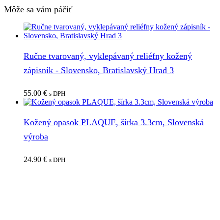
Môže sa vám páčiť
Ručne tvarovaný, vyklepávaný reliéfny kožený
zápisník - Slovensko, Bratislavský Hrad 3
55.00
€
s DPH
Kožený opasok PLAQUE, šírka 3.3cm, Slovenská
výroba
24.90
€
s DPH