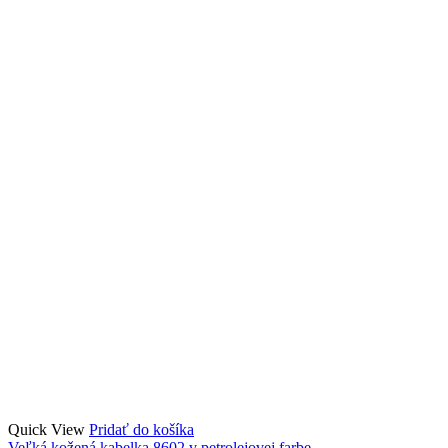
Quick View
Pridať do košíka
Veľká kožená kabelka 8602 v petrolejovej farbe