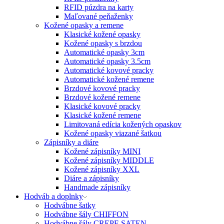
RFID púzdra na karty
Maľované peňaženky
Kožené opasky a remene
Klasické kožené opasky
Kožené opasky s brzdou
Automatické opasky 3cm
Automatické opasky 3.5cm
Automatické kovové pracky
Automatické kožené remene
Brzdové kovové pracky
Brzdové kožené remene
Klasické kovové pracky
Klasické kožené remene
Limitovaná edícia kožených opaskov
Kožené opasky viazané šatkou
Zápisníky a diáre
Kožené zápisníky MINI
Kožené zápisníky MIDDLE
Kožené zápisníky XXL
Diáre a zápisníky
Handmade zápisníky
Hodváb a doplnky
Hodvábne šatky
Hodvábne šály CHIFFON
Hodvábne šály CREPE SATEN