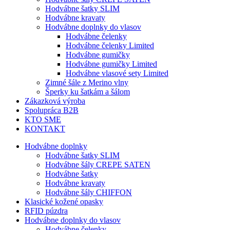
Hodvábne šatky SLIM
Hodvábne kravaty
Hodvábne doplnky do vlasov
Hodvábne čelenky
Hodvábne čelenky Limited
Hodvábne gumičky
Hodvábne gumičky Limited
Hodvábne vlasové sety Limited
Zimné šále z Merino vlny
Šperky ku šatkám a šálom
Zákazková výroba
Spolupráca B2B
KTO SME
KONTAKT
Hodvábne doplnky
Hodvábne šatky SLIM
Hodvábne šály CREPE SATEN
Hodvábne šatky
Hodvábne kravaty
Hodvábne šály CHIFFON
Klasické kožené opasky
RFID púzdra
Hodvábne doplnky do vlasov
Hodvábne čelenky