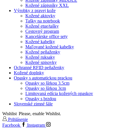
Kožené zápisníky MIDDLE
Kožené zápisníky XXL
Výrobky z pravej kože
Kožené aktovky
Tašky na notebook
Kožené etue/tašky
Cestovný program
Kancelárske office sety
Kožené kabelky
Maľované kožené kabelky
Kožené peňaženky
Kožené ruksaky
Kožené spisovky
Ochranné RFID peňaženky
Kožené doplnky
Opasky s automatickou prackou
Opasky so šírkou 3.5cm
Opasky so šírkou 3cm
Limitovaná edícia kožených opaskov
Opasky s brzdou
Slovenské zimné šále
Wishlist
Please, enable Wishlist.
Prihlásenie
Facebook
Instagram