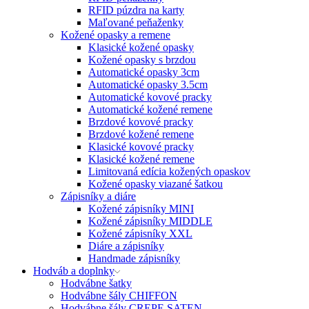
RFID púzdra na karty
Maľované peňaženky
Kožené opasky a remene
Klasické kožené opasky
Kožené opasky s brzdou
Automatické opasky 3cm
Automatické opasky 3.5cm
Automatické kovové pracky
Automatické kožené remene
Brzdové kovové pracky
Brzdové kožené remene
Klasické kovové pracky
Klasické kožené remene
Limitovaná edícia kožených opaskov
Kožené opasky viazané šatkou
Zápisníky a diáre
Kožené zápisníky MINI
Kožené zápisníky MIDDLE
Kožené zápisníky XXL
Diáre a zápisníky
Handmade zápisníky
Hodváb a doplnky
Hodvábne šatky
Hodvábne šály CHIFFON
Hodvábne šály CREPE SATEN