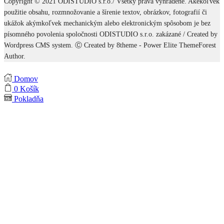
Copyright © 2021 ODISTUDIO s.r.o./ Všetky práva vyhradené. Akékoľvek
použitie obsahu, rozmnožovanie a šírenie textov, obrázkov, fotografií či
ukážok akýmkoľvek mechanickým alebo elektronickým spôsobom je bez
písomného povolenia spoločnosti ODISTUDIO s.r.o. zakázané / Created by
Wordpress CMS system. Ⓒ Created by 8theme - Power Elite ThemeForest
Author.
Domov
0
Košík
Pokladňa