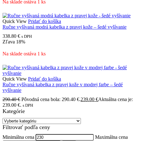
Na sklade ostáva 1 ks
Quick View
Pridať do košíka
Ručne vyšívaná modrá kabelka z pravej kože – šedé vyšívanie
338.80
€
s DPH
Zľava
18%
Na sklade ostáva 1 ks
Quick View
Pridať do košíka
Ručne vyšívaná kabelka z pravej kože v modrej farbe – šedé
vyšívanie
290.40
€
Pôvodná cena bola: 290.40 €.
239.00
€
Aktuálna cena je:
239.00 €.
s DPH
Kategórie
Filtrovať podľa ceny
Minimálna cena
Maximálna cena