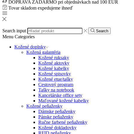
DOPRAVA ZADARMO pri objednávkach nad 100 EUR
Tovar skladom expedujeme ihneď
Search input
Search
Menu
Categories
Kožené doplnky
Kožená galantéria
Kožené ruksaky
Kožené aktovky
Kožené kabelky
Kožené spisovky
Kožené etue/tašky
Cestovný program
Tašky na notebook
Kancelárske office sety
Maľované kožené kabelky
Kožené peňaženky
Dámske peňaženky
Pánske peňaženky
Ručne farbené peňaženky
Kožené dokladovky
RFID peňaženky