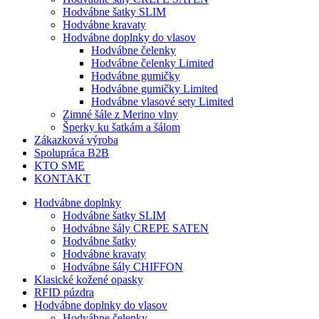
Hodvábne šatky SLIM
Hodvábne kravaty
Hodvábne doplnky do vlasov
Hodvábne čelenky
Hodvábne čelenky Limited
Hodvábne gumičky
Hodvábne gumičky Limited
Hodvábne vlasové sety Limited
Zimné šále z Merino vlny
Šperky ku šatkám a šálom
Zákazková výroba
Spolupráca B2B
KTO SME
KONTAKT
Hodvábne doplnky
Hodvábne šatky SLIM
Hodvábne šály CREPE SATEN
Hodvábne šatky
Hodvábne kravaty
Hodvábne šály CHIFFON
Klasické kožené opasky
RFID púzdra
Hodvábne doplnky do vlasov
Hodvábne čelenky