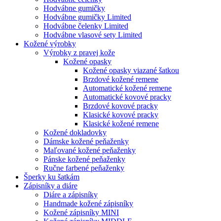
Hodvábne gumičky
Hodvábne gumičky Limited
Hodvábne čelenky Limited
Hodvábne vlasové sety Limited
Kožené výrobky
Výrobky z pravej kože
Kožené opasky
Kožené opasky viazané šatkou
Brzdové kožené remene
Automatické kožené remene
Automatické kovové pracky
Brzdové kovové pracky
Klasické kovové pracky
Klasické kožené remene
Kožené dokladovky
Dámske kožené peňaženky
Maľované kožené peňaženky
Pánske kožené peňaženky
Ručne farbené peňaženky
Šperky ku šatkám
Zápisníky a diáre
Diáre a zápisníky
Handmade kožené zápisníky
Kožené zápisníky MINI