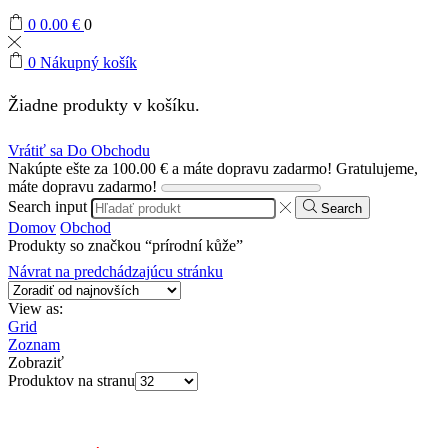
0
0.00
€
0
0
Nákupný košík
Žiadne produkty v košíku.
Vrátiť sa Do Obchodu
Nakúpte ešte za
100.00
€
a máte dopravu zadarmo!
Gratulujeme,
máte dopravu zadarmo!
Search input
Search
Domov
Obchod
Produkty so značkou “prírodní kůže”
Návrat na predchádzajúcu stránku
View as:
Grid
Zoznam
Zobraziť
Produktov na stranu