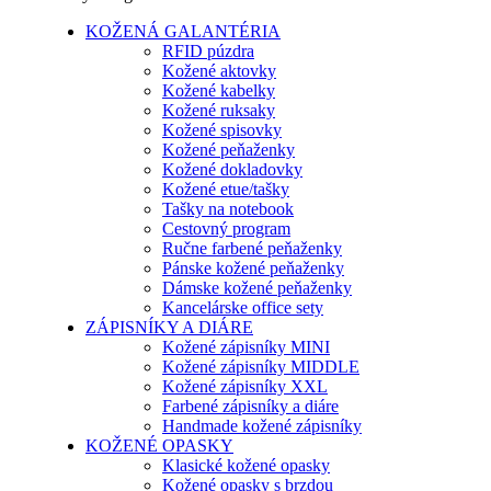
KOŽENÁ GALANTÉRIA
RFID púzdra
Kožené aktovky
Kožené kabelky
Kožené ruksaky
Kožené spisovky
Kožené peňaženky
Kožené dokladovky
Kožené etue/tašky
Tašky na notebook
Cestovný program
Ručne farbené peňaženky
Pánske kožené peňaženky
Dámske kožené peňaženky
Kancelárske office sety
ZÁPISNÍKY A DIÁRE
Kožené zápisníky MINI
Kožené zápisníky MIDDLE
Kožené zápisníky XXL
Farbené zápisníky a diáre
Handmade kožené zápisníky
KOŽENÉ OPASKY
Klasické kožené opasky
Kožené opasky s brzdou