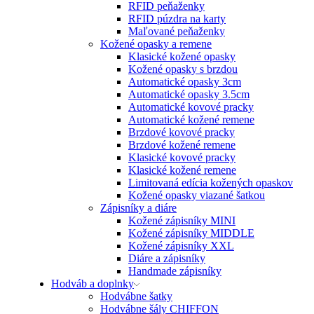
RFID peňaženky
RFID púzdra na karty
Maľované peňaženky
Kožené opasky a remene
Klasické kožené opasky
Kožené opasky s brzdou
Automatické opasky 3cm
Automatické opasky 3.5cm
Automatické kovové pracky
Automatické kožené remene
Brzdové kovové pracky
Brzdové kožené remene
Klasické kovové pracky
Klasické kožené remene
Limitovaná edícia kožených opaskov
Kožené opasky viazané šatkou
Zápisníky a diáre
Kožené zápisníky MINI
Kožené zápisníky MIDDLE
Kožené zápisníky XXL
Diáre a zápisníky
Handmade zápisníky
Hodváb a doplnky
Hodvábne šatky
Hodvábne šály CHIFFON