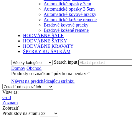
Automatické opasky 3cm
Automatické opasky 3.5cm
Automatické kovové pracky
Automatické kožené remene
Brzdové kovové pracky
Brzdové kožené remene
HODVÁBNE ŠÁLE
HODVÁBNE ŠATKY
HODVÁBNE KRAVATY
ŠPERKY KU ŠATKÁM
Search input
Domov
Obchod
Produkty so značkou “púzdro na peniaze”
Návrat na predchádzajúcu stránku
View as:
Grid
Zoznam
Zobraziť
Produktov na stranu