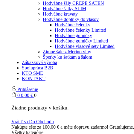
Hodvábne šály CREPE SATEN
Hodvábne šatky SLIM
Hodvábne kravaty
Hodvábne doplnky do vlasov
Hodvábne čelenky
Hodvábne čelenky Limited
Hodvábne gumičky
Hodvábne gumičky Limited
Hodvábne vlasové sety Limited
Zimné šále z Merino vlny
Šperky ku šatkám a šálom
Zákazková výroba
Spolupráca B2B
KTO SME
KONTAKT
Prihlásenie
0
0.00
€
0
Žiadne produkty v košíku.
Vrátiť sa Do Obchodu
Nakúpte ešte za
100.00
€
a máte dopravu zadarmo!
Gratulujeme
Všetky kategórie