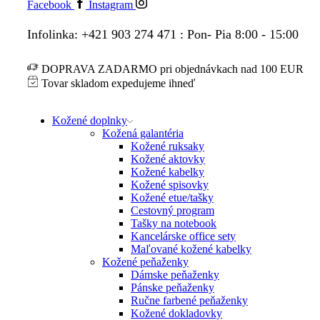
Facebook
Instagram
Infolinka: +421 903 274 471 : Pon- Pia 8:00 - 15:00
DOPRAVA ZADARMO pri objednávkach nad 100 EUR
Tovar skladom expedujeme ihneď
Kožené doplnky
Kožená galantéria
Kožené ruksaky
Kožené aktovky
Kožené kabelky
Kožené spisovky
Kožené etue/tašky
Cestovný program
Tašky na notebook
Kancelárske office sety
Maľované kožené kabelky
Kožené peňaženky
Dámske peňaženky
Pánske peňaženky
Ručne farbené peňaženky
Kožené dokladovky