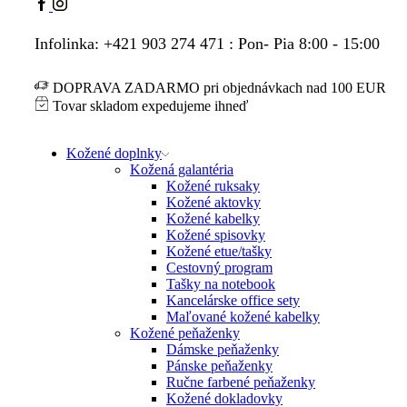
Facebook
Instagram
Infolinka: +421 903 274 471 : Pon- Pia 8:00 - 15:00
DOPRAVA ZADARMO pri objednávkach nad 100 EUR
Tovar skladom expedujeme ihneď
Kožené doplnky
Kožená galantéria
Kožené ruksaky
Kožené aktovky
Kožené kabelky
Kožené spisovky
Kožené etue/tašky
Cestovný program
Tašky na notebook
Kancelárske office sety
Maľované kožené kabelky
Kožené peňaženky
Dámske peňaženky
Pánske peňaženky
Ručne farbené peňaženky
Kožené dokladovky