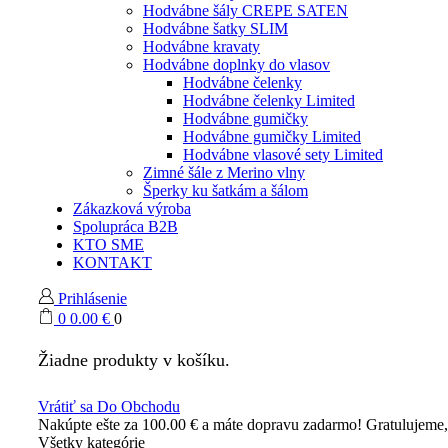
Hodvábne šály CREPE SATEN
Hodvábne šatky SLIM
Hodvábne kravaty
Hodvábne doplnky do vlasov
Hodvábne čelenky
Hodvábne čelenky Limited
Hodvábne gumičky
Hodvábne gumičky Limited
Hodvábne vlasové sety Limited
Zimné šále z Merino vlny
Šperky ku šatkám a šálom
Zákazková výroba
Spolupráca B2B
KTO SME
KONTAKT
Prihlásenie
0
0.00
€
0
Žiadne produkty v košíku.
Vrátiť sa Do Obchodu
Nakúpte ešte za
100.00
€
a máte dopravu zadarmo!
Gratulujeme
Všetky kategórie