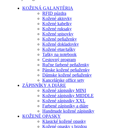
KOŽENÁ GALANTÉRIA
RFID púzdra
Kožené aktovky
Kožené kabelky
Kožené ruksaky
Kožené spisovky
Kožené peňaženky
Kožené dokladovky
Kožené etue/tašky
Tašky na notebook
Cestovný program
Ručne farbené peňaženky
Pánske kožené peňaženky
Dámske kožené peňaženky
Kancelárske office sety
ZÁPISNÍKY A DIÁRE
Kožené zápisníky MINI
Kožené zápisníky MIDDLE
Kožené zápisníky XXL
Farbené zápisníky a diáre
Handmade kožené zápisníky
KOŽENÉ OPASKY
Klasické kožené opasky
Kožené opasky s brzdou