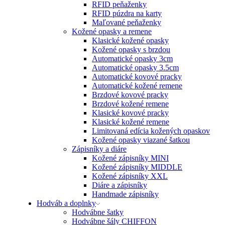
RFID peňaženky
RFID púzdra na karty
Maľované peňaženky
Kožené opasky a remene
Klasické kožené opasky
Kožené opasky s brzdou
Automatické opasky 3cm
Automatické opasky 3.5cm
Automatické kovové pracky
Automatické kožené remene
Brzdové kovové pracky
Brzdové kožené remene
Klasické kovové pracky
Klasické kožené remene
Limitovaná edícia kožených opaskov
Kožené opasky viazané šatkou
Zápisníky a diáre
Kožené zápisníky MINI
Kožené zápisníky MIDDLE
Kožené zápisníky XXL
Diáre a zápisníky
Handmade zápisníky
Hodváb a doplnky
Hodvábne šatky
Hodvábne šály CHIFFON