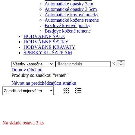
Automatické opasky 3cm
Automatické opasky 3.5cm
Automatické kovové pracky
Automatické kožené remene
Brzdové kovové pracky
Brzdové kožené remene
HODVÁBNE ŠÁLE
HODVÁBNE ŠATKY
HODVÁBNE KRAVATY
ŠPERKY KU ŠATKÁM
Search
input
Search
Domov
Obchod
Produkty so značkou “remeň”
Návrat na predchádzajúcu stránku
Na sklade ostáva 3 ks