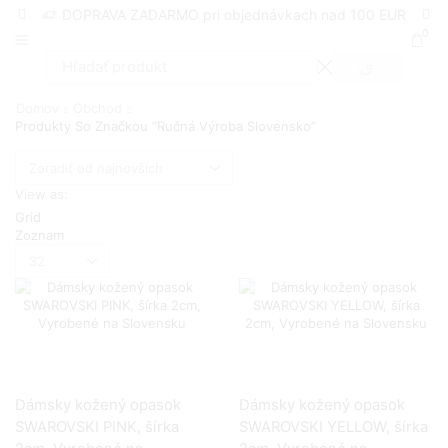
DOPRAVA ZADARMO pri objednávkach nad 100 EUR
0
SEARCH
Search
input
Domov
Obchod
Produkty So Značkou “ručná Výroba Slovensko”
View as:
Grid
Zoznam
Produktov
na
stranu
Dámsky kožený opasok
Dámsky kožený opasok
SWAROVSKI PINK, šírka
SWAROVSKI YELLOW, šírka