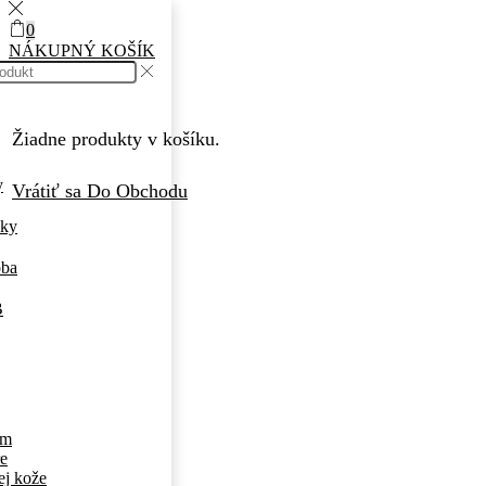
0
NÁKUPNÝ KOŠÍK
Žiadne produkty v košíku.
y
Vrátiť sa Do Obchodu
nky
oba
B
ám
re
ej kože