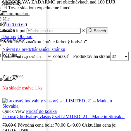
DOPRAVA ZADARMO pri objednávkach nad 100 EUR
 peňaženky
Tovar skladom expedujeme ihneď
y
atickou prackou
 šále
nky
0
0.00
€
0
é opasky
Search input
Search
Domov
Obchod
ky do vlasov
Produkty so značkou “ručne farbený hodváb”
y
Návrat na predchádzajúcu stránku
e Wishlist.
Produktov na stranu
Zobraziť
Zľava
30%
tagram
Na sklade ostáva 1 ks
Quick View
Pridať do košíka
Luxusný hodvábny vlasový set LIMITED_21 – Made in Slovakia
70.00
€
Pôvodná cena bola: 70.00 €.
49.00
€
Aktuálna cena je:
49.00 €.
s DPH