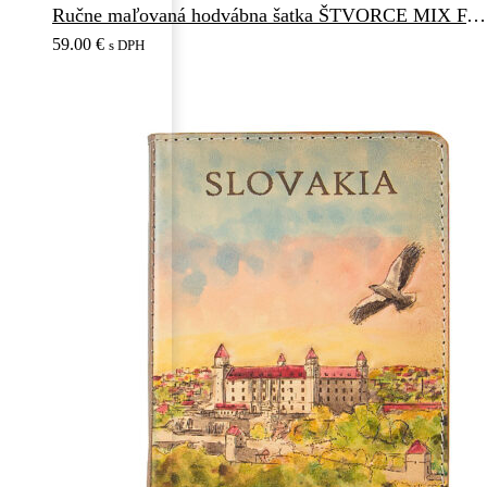
Ručne maľovaná hodvábna šatka ŠTVORCE MIX FARIEB_1, 90 x 90cm, Vyrobené na Slovensku
59.00
€
s DPH