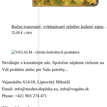
Ručne tvarovaný, vyklepávaný reliéfny kožený zápisník - Slovensko, Brat
55.00
€
s DPH
Neváhajte a kontaktujte nás. Spoločne nájdeme riešenie na
Váš problém alebo pre Vaše potreby...
Vajanského 614/18, Liptovský Mikuláš
Email: info@modne-doplnky.eu, info@vegalm.sk
Phone: +421 903 274 471