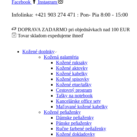
Facebook
Instagram
Infolinka: +421 903 274 471 : Pon- Pia 8:00 - 15:00
DOPRAVA ZADARMO pri objednávkach nad 100 EUR
Tovar skladom expedujeme ihneď
Kožené doplnky
Kožená galantéria
Kožené ruksaky
Kožené aktovky
Kožené kabelky
Kožené spisovky
Kožené etue/tašky
Cestovný program
Tašky na notebook
Kancelárske office sety
Maľované kožené kabelky
Kožené peňaženky
Dámske peňaženky
Pánske peňaženky
Ručne farbené peňaženky
Kožené dokladovky