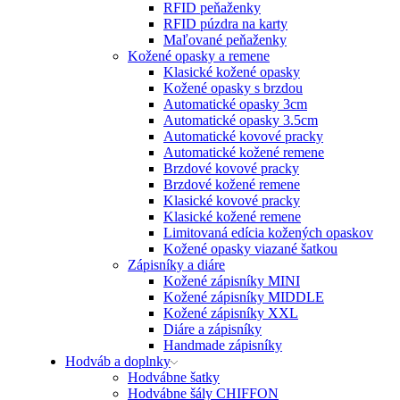
RFID peňaženky
RFID púzdra na karty
Maľované peňaženky
Kožené opasky a remene
Klasické kožené opasky
Kožené opasky s brzdou
Automatické opasky 3cm
Automatické opasky 3.5cm
Automatické kovové pracky
Automatické kožené remene
Brzdové kovové pracky
Brzdové kožené remene
Klasické kovové pracky
Klasické kožené remene
Limitovaná edícia kožených opaskov
Kožené opasky viazané šatkou
Zápisníky a diáre
Kožené zápisníky MINI
Kožené zápisníky MIDDLE
Kožené zápisníky XXL
Diáre a zápisníky
Handmade zápisníky
Hodváb a doplnky
Hodvábne šatky
Hodvábne šály CHIFFON