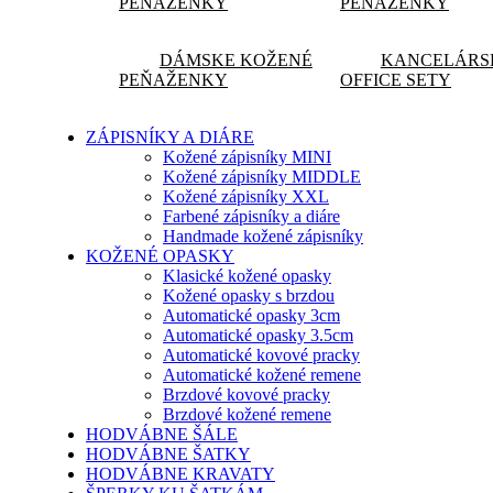
PEŇAŽENKY
PEŇAŽENKY
DÁMSKE KOŽENÉ
KANCELÁRS
PEŇAŽENKY
OFFICE SETY
ZÁPISNÍKY A DIÁRE
Kožené zápisníky MINI
Kožené zápisníky MIDDLE
Kožené zápisníky XXL
Farbené zápisníky a diáre
Handmade kožené zápisníky
KOŽENÉ OPASKY
Klasické kožené opasky
Kožené opasky s brzdou
Automatické opasky 3cm
Automatické opasky 3.5cm
Automatické kovové pracky
Automatické kožené remene
Brzdové kovové pracky
Brzdové kožené remene
HODVÁBNE ŠÁLE
HODVÁBNE ŠATKY
HODVÁBNE KRAVATY