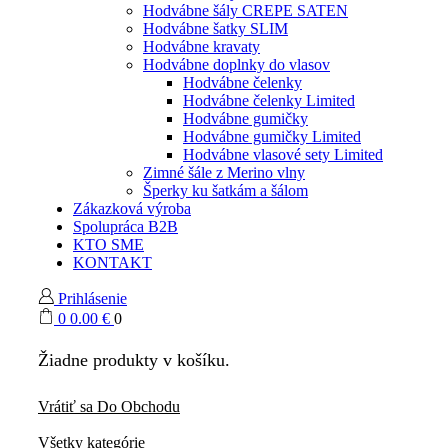
Hodvábne šály CREPE SATEN
Hodvábne šatky SLIM
Hodvábne kravaty
Hodvábne doplnky do vlasov
Hodvábne čelenky
Hodvábne čelenky Limited
Hodvábne gumičky
Hodvábne gumičky Limited
Hodvábne vlasové sety Limited
Zimné šále z Merino vlny
Šperky ku šatkám a šálom
Zákazková výroba
Spolupráca B2B
KTO SME
KONTAKT
Prihlásenie
0
0.00
€
0
Žiadne produkty v košíku.
Vrátiť sa Do Obchodu
Všetky kategórie