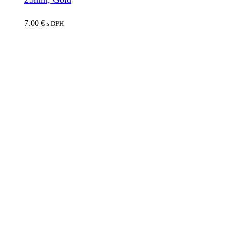
7.00
€
s DPH