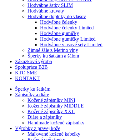
Hodvábne šatky SLIM
Hodvábne kravaty
Hodvábne doplnky do vlasov
Hodvábne čelenky
Hodvábne čelenky Limited
Hodvábne gumičky
Hodvábne gumičky Limited
Hodvábne vlasové sety Limited
Zimné šále z Merino vlny
Šperky ku šatkám a šálom
Zákazková výroba
Spolupráca B2B
KTO SME
KONTAKT
Šperky ku šatkám
Zápisníky a diáre
Kožené zápisníky MINI
Kožené zápisníky MIDDLE
Kožené zápisníky XXL
Diáre a zápisníky
Handmade kožené zápisníky
Výrobky z pravej kože
Maľované kožené kabelky
Kožené peňaženky