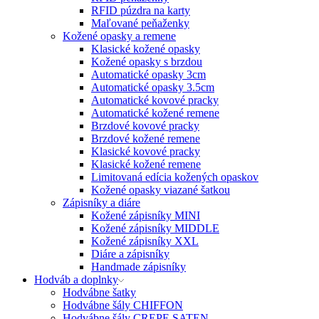
RFID púzdra na karty
Maľované peňaženky
Kožené opasky a remene
Klasické kožené opasky
Kožené opasky s brzdou
Automatické opasky 3cm
Automatické opasky 3.5cm
Automatické kovové pracky
Automatické kožené remene
Brzdové kovové pracky
Brzdové kožené remene
Klasické kovové pracky
Klasické kožené remene
Limitovaná edícia kožených opaskov
Kožené opasky viazané šatkou
Zápisníky a diáre
Kožené zápisníky MINI
Kožené zápisníky MIDDLE
Kožené zápisníky XXL
Diáre a zápisníky
Handmade zápisníky
Hodváb a doplnky
Hodvábne šatky
Hodvábne šály CHIFFON
Hodvábne šály CREPE SATEN