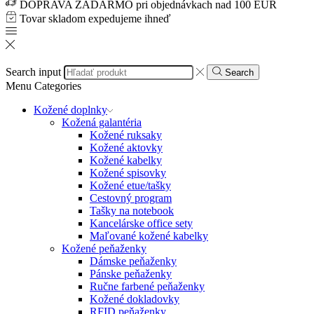
DOPRAVA ZADARMO pri objednávkach nad 100 EUR
Tovar skladom expedujeme ihneď
Search input
Search
Menu
Categories
Kožené doplnky
Kožená galantéria
Kožené ruksaky
Kožené aktovky
Kožené kabelky
Kožené spisovky
Kožené etue/tašky
Cestovný program
Tašky na notebook
Kancelárske office sety
Maľované kožené kabelky
Kožené peňaženky
Dámske peňaženky
Pánske peňaženky
Ručne farbené peňaženky
Kožené dokladovky
RFID peňaženky