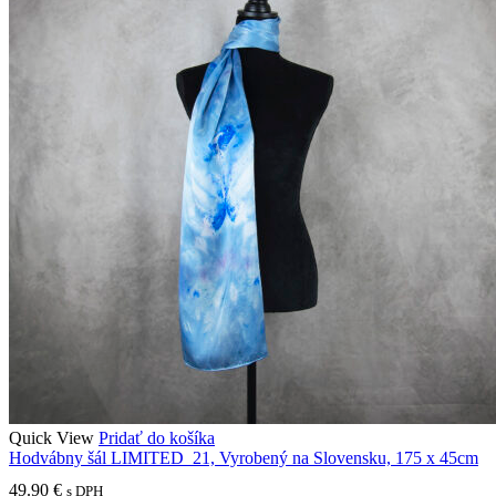
Quick View
Pridať do košíka
Hodvábny šál LIMITED_21, Vyrobený na Slovensku, 175 x 45cm
49.90
€
s DPH