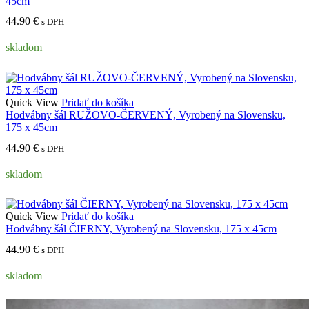
45cm
44.90
€
s DPH
skladom
Quick View
Pridať do košíka
Hodvábny šál RUŽOVO-ČERVENÝ, Vyrobený na Slovensku,
175 x 45cm
44.90
€
s DPH
skladom
Quick View
Pridať do košíka
Hodvábny šál ČIERNY, Vyrobený na Slovensku, 175 x 45cm
44.90
€
s DPH
skladom