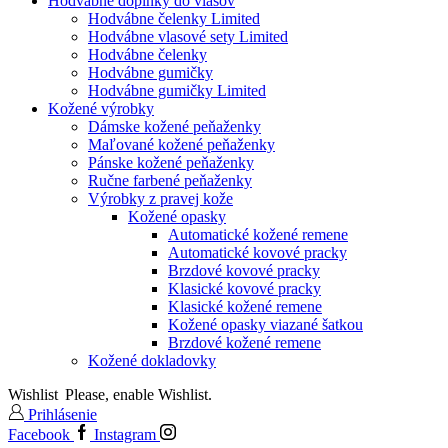
Hodvábne doplnky do vlasov
Hodvábne čelenky Limited
Hodvábne vlasové sety Limited
Hodvábne čelenky
Hodvábne gumičky
Hodvábne gumičky Limited
Kožené výrobky
Dámske kožené peňaženky
Maľované kožené peňaženky
Pánske kožené peňaženky
Ručne farbené peňaženky
Výrobky z pravej kože
Kožené opasky
Automatické kožené remene
Automatické kovové pracky
Brzdové kovové pracky
Klasické kovové pracky
Klasické kožené remene
Kožené opasky viazané šatkou
Brzdové kožené remene
Kožené dokladovky
Wishlist
Please, enable Wishlist.
Prihlásenie
Facebook
Instagram