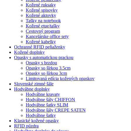
Kožené ruksaky
Kožené spisovky
Kožené aktovky
Tašky na notebook
Kožené etue/tašky
Cestovný program
Kancelárske office sety
Kožené kabelky
Ochranné RFID peňaženky
Kožené doplnky
Opasky s automatickou prackou
Opasky s brzdou
Opasky so šírkou 3.5cm
Opasky so šírkou 3cm
Limitovaná edícia kožených opaskov
Slovenské zimné šále
Hodvábne doplnky
Hodvábne kravaty
Hodvábne šály CHIFFON
Hodvábne šatky SLIM
Hodvábne šály CREPE SATEN
Hodvábne šatky
Klasické kožené opasky
RFID púzdra