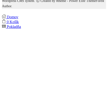
Wordpress CMS system. Ⓒ Created by 8theme - Power Elite ThemeForest
Author.
Domov
0
Košík
Pokladňa