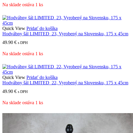
Na sklade ostáva 1 ks
Quick View
Pridať do košíka
Hodvábny šál LIMITED_23, Vyrobený na Slovensku, 175 x 45cm
49.90
€
s DPH
Na sklade ostáva 1 ks
Quick View
Pridať do košíka
Hodvábny šál LIMITED_22, Vyrobený na Slovensku, 175 x 45cm
49.90
€
s DPH
Na sklade ostáva 1 ks