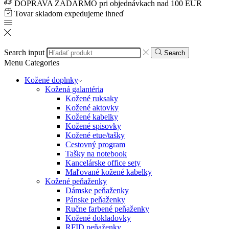
DOPRAVA ZADARMO pri objednávkach nad 100 EUR
Tovar skladom expedujeme ihneď
Search input
Search
Menu
Categories
Kožené doplnky
Kožená galantéria
Kožené ruksaky
Kožené aktovky
Kožené kabelky
Kožené spisovky
Kožené etue/tašky
Cestovný program
Tašky na notebook
Kancelárske office sety
Maľované kožené kabelky
Kožené peňaženky
Dámske peňaženky
Pánske peňaženky
Ručne farbené peňaženky
Kožené dokladovky
RFID peňaženky