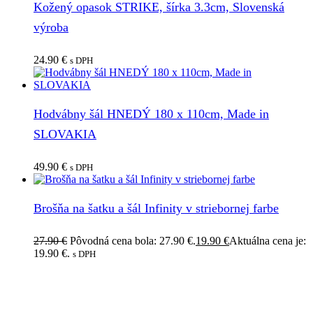
Kožený opasok STRIKE, šírka 3.3cm, Slovenská
výroba
24.90
€
s DPH
Hodvábny šál HNEDÝ 180 x 110cm, Made in
SLOVAKIA
49.90
€
s DPH
Brošňa na šatku a šál Infinity v striebornej farbe
27.90
€
Pôvodná cena bola: 27.90 €.
19.90
€
Aktuálna cena je:
19.90 €.
s DPH