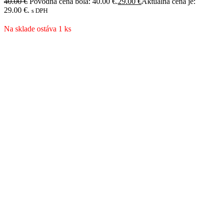
40.00
€
Pôvodná cena bola: 40.00 €.
29.00
€
Aktuálna cena je:
29.00 €.
s DPH
Na sklade ostáva 1 ks