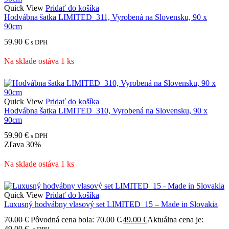
Quick View
Pridať do košíka
Hodvábna šatka LIMITED_311, Vyrobená na Slovensku, 90 x
90cm
59.90
€
s DPH
Na sklade ostáva 1 ks
Quick View
Pridať do košíka
Hodvábna šatka LIMITED_310, Vyrobená na Slovensku, 90 x
90cm
59.90
€
s DPH
Zľava
30%
Na sklade ostáva 1 ks
Quick View
Pridať do košíka
Luxusný hodvábny vlasový set LIMITED_15 – Made in Slovakia
70.00
€
Pôvodná cena bola: 70.00 €.
49.00
€
Aktuálna cena je:
49.00 €.