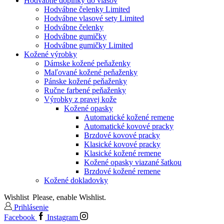
Hodvábne doplnky do vlasov
Hodvábne čelenky Limited
Hodvábne vlasové sety Limited
Hodvábne čelenky
Hodvábne gumičky
Hodvábne gumičky Limited
Kožené výrobky
Dámske kožené peňaženky
Maľované kožené peňaženky
Pánske kožené peňaženky
Ručne farbené peňaženky
Výrobky z pravej kože
Kožené opasky
Automatické kožené remene
Automatické kovové pracky
Brzdové kovové pracky
Klasické kovové pracky
Klasické kožené remene
Kožené opasky viazané šatkou
Brzdové kožené remene
Kožené dokladovky
Wishlist
Please, enable Wishlist.
Prihlásenie
Facebook
Instagram