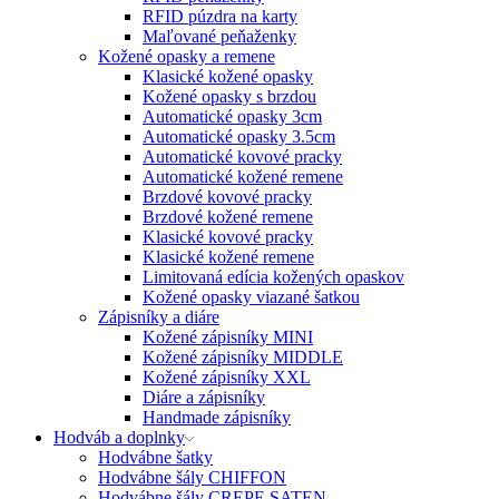
RFID púzdra na karty
Maľované peňaženky
Kožené opasky a remene
Klasické kožené opasky
Kožené opasky s brzdou
Automatické opasky 3cm
Automatické opasky 3.5cm
Automatické kovové pracky
Automatické kožené remene
Brzdové kovové pracky
Brzdové kožené remene
Klasické kovové pracky
Klasické kožené remene
Limitovaná edícia kožených opaskov
Kožené opasky viazané šatkou
Zápisníky a diáre
Kožené zápisníky MINI
Kožené zápisníky MIDDLE
Kožené zápisníky XXL
Diáre a zápisníky
Handmade zápisníky
Hodváb a doplnky
Hodvábne šatky
Hodvábne šály CHIFFON
Hodvábne šály CREPE SATEN