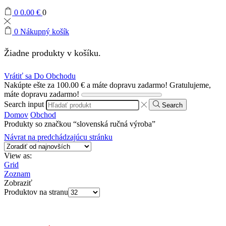
0
0.00
€
0
0
Nákupný košík
Žiadne produkty v košíku.
Vrátiť sa Do Obchodu
Nakúpte ešte za
100.00
€
a máte dopravu zadarmo!
Gratulujeme,
máte dopravu zadarmo!
Search input
Search
Domov
Obchod
Produkty so značkou “slovenská ručná výroba”
Návrat na predchádzajúcu stránku
View as:
Grid
Zoznam
Zobraziť
Produktov na stranu