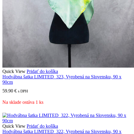
Quick View
Pridať do košíka
Hodvábna šatka LIMITED_323, Vyrobená na Slovensku, 90 x
90cm
59.90
€
s DPH
Na sklade ostáva 1 ks
Quick View
Pridať do košíka
Hodvábna šatka LIMITED_322, Vyrobená na Slovensku, 90 x