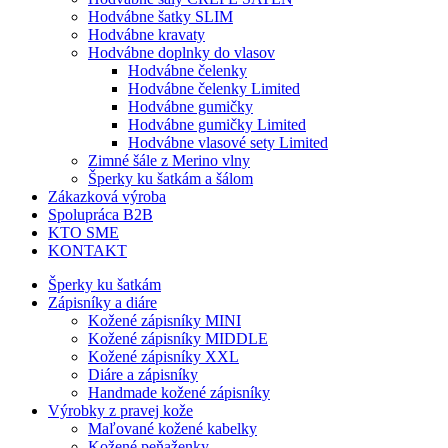
Hodvábne šatky SLIM
Hodvábne kravaty
Hodvábne doplnky do vlasov
Hodvábne čelenky
Hodvábne čelenky Limited
Hodvábne gumičky
Hodvábne gumičky Limited
Hodvábne vlasové sety Limited
Zimné šále z Merino vlny
Šperky ku šatkám a šálom
Zákazková výroba
Spolupráca B2B
KTO SME
KONTAKT
Šperky ku šatkám
Zápisníky a diáre
Kožené zápisníky MINI
Kožené zápisníky MIDDLE
Kožené zápisníky XXL
Diáre a zápisníky
Handmade kožené zápisníky
Výrobky z pravej kože
Maľované kožené kabelky
Kožené peňaženky