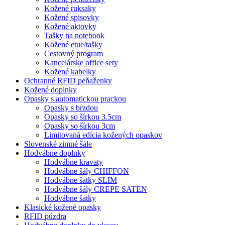
Kožené ruksaky
Kožené spisovky
Kožené aktovky
Tašky na notebook
Kožené etue/tašky
Cestovný program
Kancelárske office sety
Kožené kabelky
Ochranné RFID peňaženky
Kožené doplnky
Opasky s automatickou prackou
Opasky s brzdou
Opasky so šírkou 3.5cm
Opasky so šírkou 3cm
Limitovaná edícia kožených opaskov
Slovenské zimné šále
Hodvábne doplnky
Hodvábne kravaty
Hodvábne šály CHIFFON
Hodvábne šatky SLIM
Hodvábne šály CREPE SATEN
Hodvábne šatky
Klasické kožené opasky
RFID púzdra