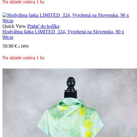
Na sklade ostáva 1 ks
Quick View
Pridať do košíka
Hodvábna šatka LIMITED_324, Vyrobená na Slovensku, 90 x
90cm
59.90
€
s DPH
Na sklade ostáva 1 ks