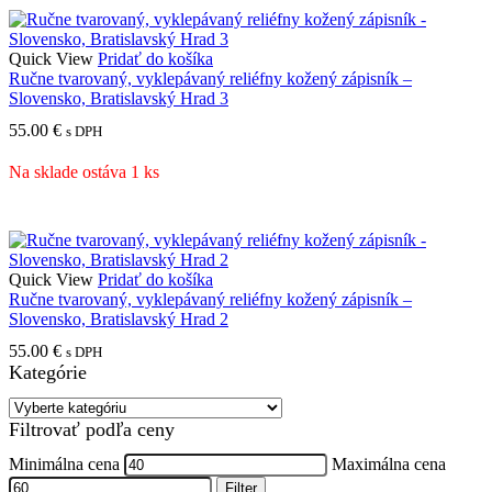
Quick View
Pridať do košíka
Ručne tvarovaný, vyklepávaný reliéfny kožený zápisník –
Slovensko, Bratislavský Hrad 3
55.00
€
s DPH
Na sklade ostáva 1 ks
Quick View
Pridať do košíka
Ručne tvarovaný, vyklepávaný reliéfny kožený zápisník –
Slovensko, Bratislavský Hrad 2
55.00
€
s DPH
Kategórie
VÝROBA HODVÁBNYCH ŠATIEK
Filtrovať podľa ceny
ZÁKAZKOVÁ VÝROBA
Minimálna cena
Maximálna cena
Filter