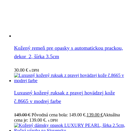
Kožený remeň pre opasky s automatickou prackou,
dekor_2, šírka 3.5cm
30.00
€
s DPH
Luxusný kožený ruksak z pravej hovädzej kože
č.8665 v modrej farbe
149.00
€
Pôvodná cena bola: 149.00 €.
139.00
€
Aktuálna
cena je: 139.00 €.
s DPH