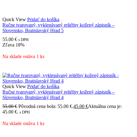
Quick View
Pridať do košíka
Ručne tvarovaný, vyklepávaný reliéfny kožený zápisník –
Slovensko, Bratislavský Hrad 5
55.00
€
s DPH
Zľava
18%
Na sklade ostáva 1 ks
Quick View
Pridať do košíka
Ručne tvarovaný, vyklepávaný reliéfny kožený zápisník –
Slovensko, Bratislavský Hrad 4
55.00
€
Pôvodná cena bola: 55.00 €.
45.00
€
Aktuálna cena je:
45.00 €.
s DPH
Na sklade ostáva 1 ks