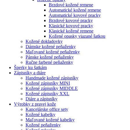
Brzdové kožené remene
Automatické kožené remene
Automatické kovové pracky
Brzdové kovové pracky
Klasické kovové pracky
Klasické kožené remene
Kožené opasky viazané šatkou
Kožené dokladovky
Dámske kožené peňaženky
Maľované kožené peňaženky
Pánske kožené peňaženky
Ručne farbené peňaženky
Šperky ku šatkám
Zápisníky a diáre
Handmade kožené zápisníky
Kožené zápisníky MINI
Kožené zápisníky MIDDLE
Kožené zápisníky XXL
Diáre a zápisníky
Výrobky z pravej kože
Kancelárske office sety
Kožené kabelky
Maľované kožené kabelky
Kožené peňaženky