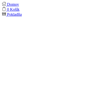
Domov
0
Košík
Pokladňa