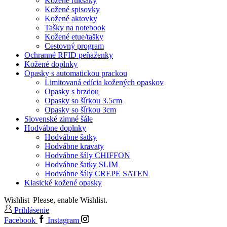
Kožené ruksaky
Kožené spisovky
Kožené aktovky
Tašky na notebook
Kožené etue/tašky
Cestovný program
Ochranné RFID peňaženky
Kožené doplnky
Opasky s automatickou prackou
Limitovaná edícia kožených opaskov
Opasky s brzdou
Opasky so šírkou 3.5cm
Opasky so šírkou 3cm
Slovenské zimné šále
Hodvábne doplnky
Hodvábne šatky
Hodvábne kravaty
Hodvábne šály CHIFFON
Hodvábne šatky SLIM
Hodvábne šály CREPE SATEN
Klasické kožené opasky
Wishlist
Please, enable Wishlist.
Prihlásenie
Facebook
Instagram