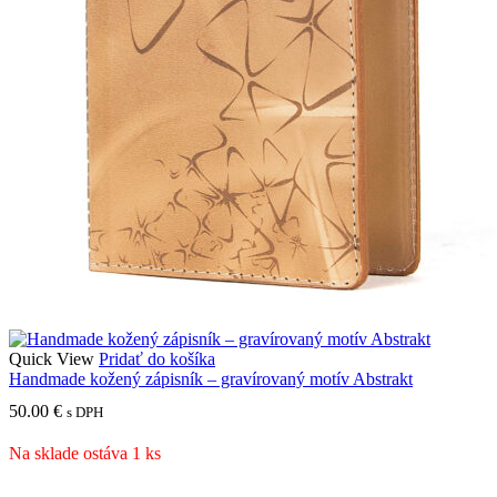
Quick View
Pridať do košíka
Handmade kožený zápisník – gravírovaný motív Abstrakt
50.00
€
s DPH
Na sklade ostáva 1 ks