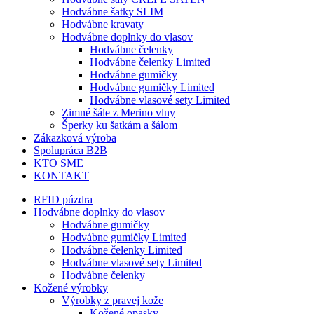
Hodvábne šatky SLIM
Hodvábne kravaty
Hodvábne doplnky do vlasov
Hodvábne čelenky
Hodvábne čelenky Limited
Hodvábne gumičky
Hodvábne gumičky Limited
Hodvábne vlasové sety Limited
Zimné šále z Merino vlny
Šperky ku šatkám a šálom
Zákazková výroba
Spolupráca B2B
KTO SME
KONTAKT
RFID púzdra
Hodvábne doplnky do vlasov
Hodvábne gumičky
Hodvábne gumičky Limited
Hodvábne čelenky Limited
Hodvábne vlasové sety Limited
Hodvábne čelenky
Kožené výrobky
Výrobky z pravej kože
Kožené opasky