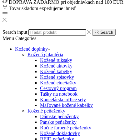
DOPRAVA ZADARMO pri objednávkach nad 100 EUR
Tovar skladom expedujeme ihneď
Search input
Search
Menu
Categories
Kožené doplnky
Kožená galantéria
Kožené ruksaky
Kožené aktovky
Kožené kabelky
Kožené spisovky
Kožené etue/tašky
Cestovný program
Tašky na notebook
Kancelárske office sety
Maľované kožené kabelky
Kožené peňaženky
Dámske peňaženky
Pánske peňaženky
Ručne farbené peňaženky
Kožené dokladovky
RFID peňaženky