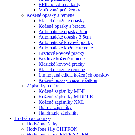
RFID púzdra na karty
Maľované peňaženky
Kožené opasky a remene
Klasické kožené opasky
Kožené opasky s brzdou
Automatické opasky 3cm
Automatické opasky 3.5cm
Automatické kovové pracky
Automatické kožené remene
Brzdové kovové pracky
Brzdové kožené remene
Klasické kovové pracky
Klasické kožené remene
Limitovaná edícia kožených opaskov
Kožené opasky viazané šatkou
Zápisníky a diáre
Kožené zápisníky MINI
Kožené zápisníky MIDDLE
Kožené zápisníky XXL
Diáre a zápisníky
Handmade zápisníky
Hodváb a doplnky
Hodvábne šatky
Hodvábne šály CHIFFON
Hodvábne šály CREPE SATEN