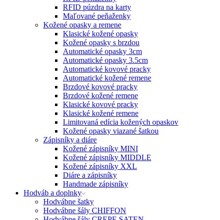
RFID púzdra na karty
Maľované peňaženky
Kožené opasky a remene
Klasické kožené opasky
Kožené opasky s brzdou
Automatické opasky 3cm
Automatické opasky 3.5cm
Automatické kovové pracky
Automatické kožené remene
Brzdové kovové pracky
Brzdové kožené remene
Klasické kovové pracky
Klasické kožené remene
Limitovaná edícia kožených opaskov
Kožené opasky viazané šatkou
Zápisníky a diáre
Kožené zápisníky MINI
Kožené zápisníky MIDDLE
Kožené zápisníky XXL
Diáre a zápisníky
Handmade zápisníky
Hodváb a doplnky
Hodvábne šatky
Hodvábne šály CHIFFON
Hodvábne šály CREPE SATEN