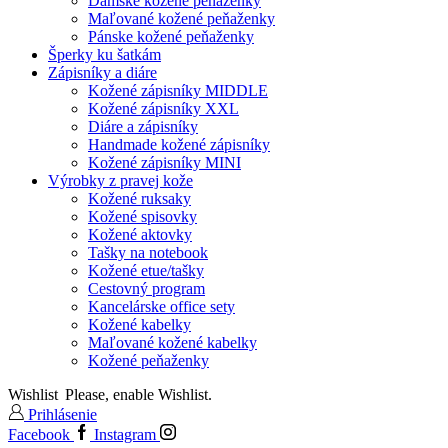
Dámske kožené peňaženky
Maľované kožené peňaženky
Pánske kožené peňaženky
Šperky ku šatkám
Zápisníky a diáre
Kožené zápisníky MIDDLE
Kožené zápisníky XXL
Diáre a zápisníky
Handmade kožené zápisníky
Kožené zápisníky MINI
Výrobky z pravej kože
Kožené ruksaky
Kožené spisovky
Kožené aktovky
Tašky na notebook
Kožené etue/tašky
Cestovný program
Kancelárske office sety
Kožené kabelky
Maľované kožené kabelky
Kožené peňaženky
Wishlist
Please, enable Wishlist.
Prihlásenie
Facebook
Instagram