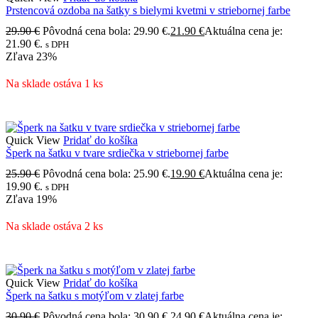
Prstencová ozdoba na šatky s bielymi kvetmi v striebornej farbe
29.90
€
Pôvodná cena bola: 29.90 €.
21.90
€
Aktuálna cena je:
21.90 €.
s DPH
Zľava
23%
Na sklade ostáva 1 ks
Quick View
Pridať do košíka
Šperk na šatku v tvare srdiečka v striebornej farbe
25.90
€
Pôvodná cena bola: 25.90 €.
19.90
€
Aktuálna cena je:
19.90 €.
s DPH
Zľava
19%
Na sklade ostáva 2 ks
Quick View
Pridať do košíka
Šperk na šatku s motýľom v zlatej farbe
30.90
€
Pôvodná cena bola: 30.90 €.
24.90
€
Aktuálna cena je: