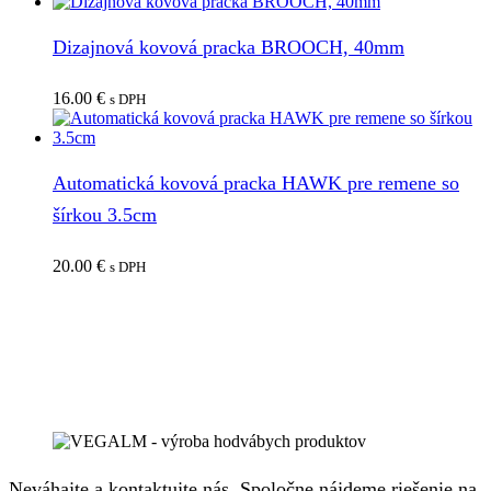
Dizajnová kovová pracka BROOCH, 40mm
16.00
€
s DPH
Automatická kovová pracka HAWK pre remene so
šírkou 3.5cm
20.00
€
s DPH
Neváhajte a kontaktujte nás. Spoločne nájdeme riešenie na