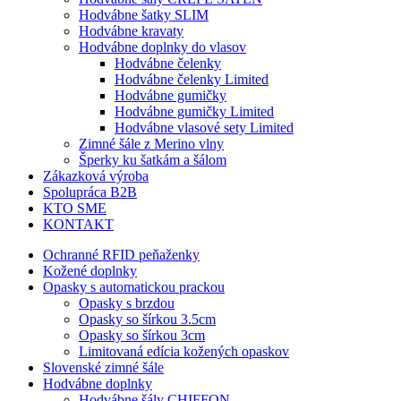
Hodvábne šatky SLIM
Hodvábne kravaty
Hodvábne doplnky do vlasov
Hodvábne čelenky
Hodvábne čelenky Limited
Hodvábne gumičky
Hodvábne gumičky Limited
Hodvábne vlasové sety Limited
Zimné šále z Merino vlny
Šperky ku šatkám a šálom
Zákazková výroba
Spolupráca B2B
KTO SME
KONTAKT
Ochranné RFID peňaženky
Kožené doplnky
Opasky s automatickou prackou
Opasky s brzdou
Opasky so šírkou 3.5cm
Opasky so šírkou 3cm
Limitovaná edícia kožených opaskov
Slovenské zimné šále
Hodvábne doplnky
Hodvábne šály CHIFFON