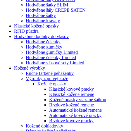
Hodvábne šatky SLIM
Hodvábne šály CREPE SATEN
Hodvábne šatky
Hodvábne kravaty
Klasické kožené opasky
RFID púzdra
Hodvábne doplnky do vlasov
Hodvábne čelenky
Hodvábne gumičky
Hodvábne gumičky Limited
Hodvábne čelenky Limited
Hodvábne vlasové sety Limited
Kožené výrobky
Ručne farbené peňaženky
Výrobky z pravej kože
Kožené opasky
Klasické kovové pracky
Klasické kožené remene
Kožené opasky viazané šatkou
Brzdové kožené remene
Automatické kožené remene
Automatické kovové pracky
Brzdové kovové pracky
Kožené dokladovky