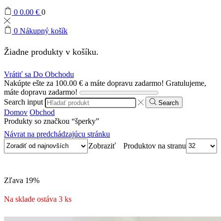
0
0.00
€
0
0
Nákupný košík
Žiadne produkty v košíku.
Vrátiť sa Do Obchodu
Nakúpte ešte za
100.00
€
a máte dopravu zadarmo!
Gratulujeme,
máte dopravu zadarmo!
Search input
Search
Domov
Obchod
Produkty so značkou “šperky”
Návrat na predchádzajúcu stránku
Produktov na stranu
Zobraziť
Zľava
19%
Na sklade ostáva 3 ks