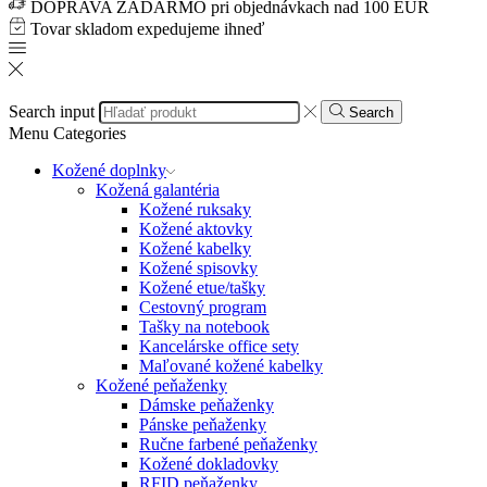
DOPRAVA ZADARMO pri objednávkach nad 100 EUR
Tovar skladom expedujeme ihneď
Search input
Search
Menu
Categories
Kožené doplnky
Kožená galantéria
Kožené ruksaky
Kožené aktovky
Kožené kabelky
Kožené spisovky
Kožené etue/tašky
Cestovný program
Tašky na notebook
Kancelárske office sety
Maľované kožené kabelky
Kožené peňaženky
Dámske peňaženky
Pánske peňaženky
Ručne farbené peňaženky
Kožené dokladovky
RFID peňaženky