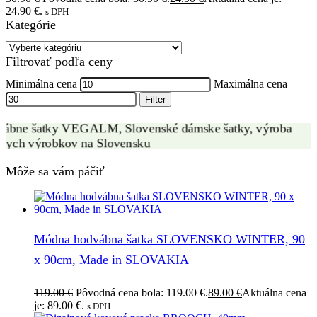
24.90 €.
s DPH
Kategórie
VÝROBA HODVÁBNYCH ŠATIEK
Filtrovať podľa ceny
ZÁKAZKOVÁ VÝROBA
Minimálna cena
Maximálna cena
Filter
Môže sa vám páčiť
Módna hodvábna šatka SLOVENSKO WINTER, 90
x 90cm, Made in SLOVAKIA
119.00
€
Pôvodná cena bola: 119.00 €.
89.00
€
Aktuálna cena
je: 89.00 €.
s DPH