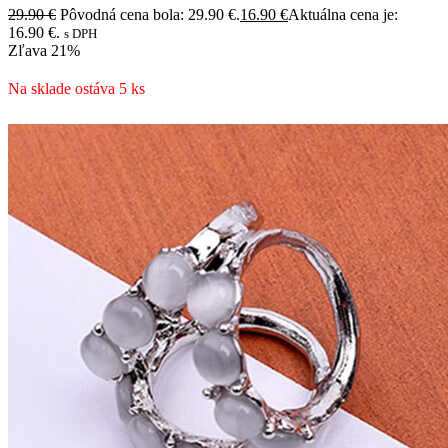
29.90
€
Pôvodná cena bola: 29.90 €.
16.90
€
Aktuálna cena je:
16.90 €.
s DPH
Zľava
21%
Na sklade ostáva 5 ks