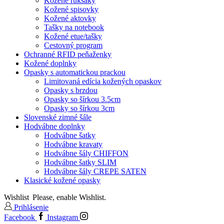
Kožené ruksaky
Kožené spisovky
Kožené aktovky
Tašky na notebook
Kožené etue/tašky
Cestovný program
Ochranné RFID peňaženky
Kožené doplnky
Opasky s automatickou prackou
Limitovaná edícia kožených opaskov
Opasky s brzdou
Opasky so šírkou 3.5cm
Opasky so šírkou 3cm
Slovenské zimné šále
Hodvábne doplnky
Hodvábne šatky
Hodvábne kravaty
Hodvábne šály CHIFFON
Hodvábne šatky SLIM
Hodvábne šály CREPE SATEN
Klasické kožené opasky
Wishlist
Please, enable Wishlist.
Prihlásenie
Facebook
Instagram