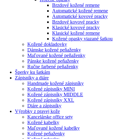
Brzdové kožené remene
Automatické kožené remene
Automatické kovové pracky
Brzdové kovové pracky
Klasické kovové pracky
Klasické kožené remene
Kožené opasky viazané šatkou
Kožené dokladovky
Dámske kožené peňaženky
Maľované kožené peňaženky
Pánske kožené peňaženky
Ručne farbené peňaženky
Šperky ku šatkám
Zápisníky a diáre
Handmade kožené zápisníky
Kožené zápisníky MINI
Kožené zápisníky MIDDLE
Kožené zápisníky XXL
Diáre a zápisníky
Výrobky z pravej kože
Kancelárske office sety
Kožené kabelky
Maľované kožené kabelky
Kožené peňaženky