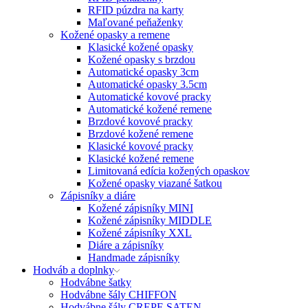
RFID púzdra na karty
Maľované peňaženky
Kožené opasky a remene
Klasické kožené opasky
Kožené opasky s brzdou
Automatické opasky 3cm
Automatické opasky 3.5cm
Automatické kovové pracky
Automatické kožené remene
Brzdové kovové pracky
Brzdové kožené remene
Klasické kovové pracky
Klasické kožené remene
Limitovaná edícia kožených opaskov
Kožené opasky viazané šatkou
Zápisníky a diáre
Kožené zápisníky MINI
Kožené zápisníky MIDDLE
Kožené zápisníky XXL
Diáre a zápisníky
Handmade zápisníky
Hodváb a doplnky
Hodvábne šatky
Hodvábne šály CHIFFON
Hodvábne šály CREPE SATEN