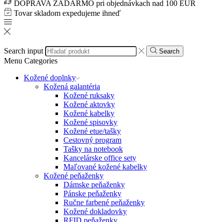
DOPRAVA ZADARMO pri objednávkach nad 100 EUR
Tovar skladom expedujeme ihneď
Search input
Search
Menu
Categories
Kožené doplnky
Kožená galantéria
Kožené ruksaky
Kožené aktovky
Kožené kabelky
Kožené spisovky
Kožené etue/tašky
Cestovný program
Tašky na notebook
Kancelárske office sety
Maľované kožené kabelky
Kožené peňaženky
Dámske peňaženky
Pánske peňaženky
Ručne farbené peňaženky
Kožené dokladovky
RFID peňaženky