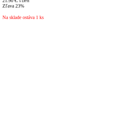
21.90 €.
s DPH
Zľava
23%
Na sklade ostáva 1 ks