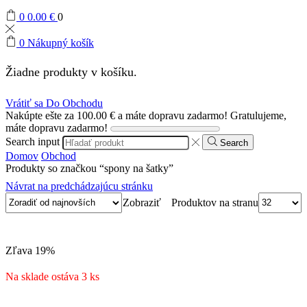
0
0.00
€
0
0
Nákupný košík
Žiadne produkty v košíku.
Vrátiť sa Do Obchodu
Nakúpte ešte za
100.00
€
a máte dopravu zadarmo!
Gratulujeme,
máte dopravu zadarmo!
Search input
Search
Domov
Obchod
Produkty so značkou “spony na šatky”
Návrat na predchádzajúcu stránku
Produktov na stranu
Zobraziť
Zľava
19%
Na sklade ostáva 3 ks