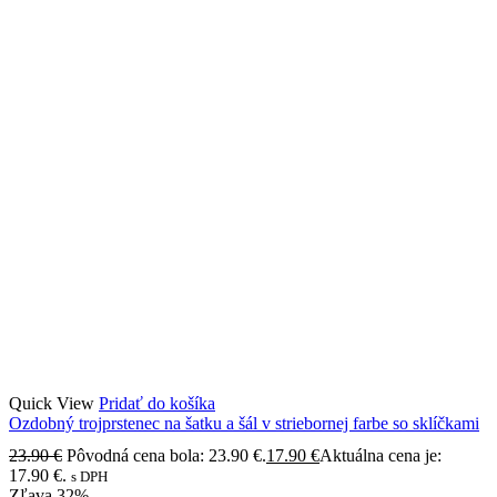
Quick View
Pridať do košíka
Ozdobný trojprstenec na šatku a šál v striebornej farbe so sklíčkami
23.90
€
Pôvodná cena bola: 23.90 €.
17.90
€
Aktuálna cena je:
17.90 €.
s DPH
Zľava
32%