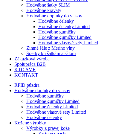
Hodvábne šatky SLIM
Hodvábne kravaty
Hodvábne doplnky do vlasov
Hodvábne čelenky
Hodvábne čelenky Limited
Hodvábne gumičky
Hodvábne gumičky Limited
Hodvábne vlasové sety Limited
Zimné šále z Merino vlny
Šperky ku šatkám a šálom
Zákazková výroba
Spolupráca B2B
KTO SME
KONTAKT
RFID púzdra
Hodvábne doplnky do vlasov
Hodvábne gumičky
Hodvábne gumičky Limited
Hodvábne čelenky Limited
Hodvábne vlasové sety Limited
Hodvábne čelenky
Kožené výrobky
Výrobky z pravej kože
Kožené opasky