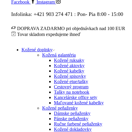
Facebook
Instagram
Infolinka: +421 903 274 471 : Pon- Pia 8:00 - 15:00
DOPRAVA ZADARMO pri objednávkach nad 100 EUR
Tovar skladom expedujeme ihneď
Kožené doplnky
Kožená galantéria
Kožené ruksaky
Kožené aktovky
Kožené kabelky
Kožené spisovky
Kožené etue/tašky
Cestovný program
Tašky na notebook
Kancelárske office sety
Maľované kožené kabelky
Kožené peňaženky
Dámske peňaženky
Pánske peňaženky
Ručne farbené peňaženky
Kožené dokladovky