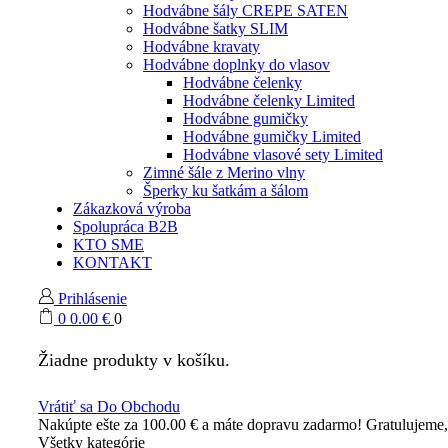
Hodvábne šály CREPE SATEN
Hodvábne šatky SLIM
Hodvábne kravaty
Hodvábne doplnky do vlasov
Hodvábne čelenky
Hodvábne čelenky Limited
Hodvábne gumičky
Hodvábne gumičky Limited
Hodvábne vlasové sety Limited
Zimné šále z Merino vlny
Šperky ku šatkám a šálom
Zákazková výroba
Spolupráca B2B
KTO SME
KONTAKT
Prihlásenie
0
0.00
€
0
Žiadne produkty v košíku.
Vrátiť sa Do Obchodu
Nakúpte ešte za
100.00
€
a máte dopravu zadarmo!
Gratulujeme
Všetky kategórie