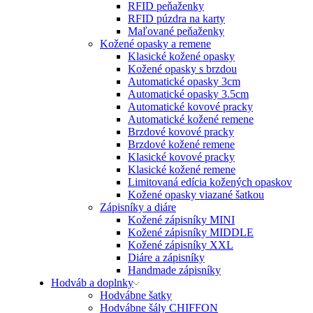
RFID peňaženky
RFID púzdra na karty
Maľované peňaženky
Kožené opasky a remene
Klasické kožené opasky
Kožené opasky s brzdou
Automatické opasky 3cm
Automatické opasky 3.5cm
Automatické kovové pracky
Automatické kožené remene
Brzdové kovové pracky
Brzdové kožené remene
Klasické kovové pracky
Klasické kožené remene
Limitovaná edícia kožených opaskov
Kožené opasky viazané šatkou
Zápisníky a diáre
Kožené zápisníky MINI
Kožené zápisníky MIDDLE
Kožené zápisníky XXL
Diáre a zápisníky
Handmade zápisníky
Hodváb a doplnky
Hodvábne šatky
Hodvábne šály CHIFFON