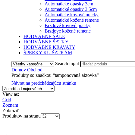
Automatické opasky 3cm
Automatické opasky 3.5cm
Automatické kovové pracky
Automatické kožené remene
Brzdové kovové pracky
Brzdové kožené remene
HODVÁBNE ŠÁLE
HODVÁBNE ŠATKY
HODVÁBNE KRAVATY
ŠPERKY KU ŠATKÁM
Search input
Domov
Obchod
Produkty so značkou “tamponovaná aktovka”
Návrat na predchádzajúcu stránku
View as:
Grid
Zoznam
Zobraziť
Produktov na stranu