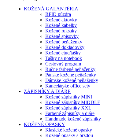
KOŽENÁ GALANTÉRIA
RFID púzdra
Kožené aktovky
Kožené kabelky
Kožené ruksaky
Kožené spisovky
Kožené peňaženky
Kožené dokladovky
Kožené etue/tašky
Tašky na notebook
Cestovný program
Ručne farbené peňaženky
Pánske kožené peňaženky
Dámske kožené peňaženky
Kancelárske office sety
ZÁPISNÍKY A DIÁRE
Kožené zápisníky MINI
Kožené zápisníky MIDDLE
Kožené zápisníky XXL
Farbené zápisníky a diáre
Handmade kožené zápisníky
KOŽENÉ OPASKY
Klasické kožené opasky
Kožené opasky s brzdou