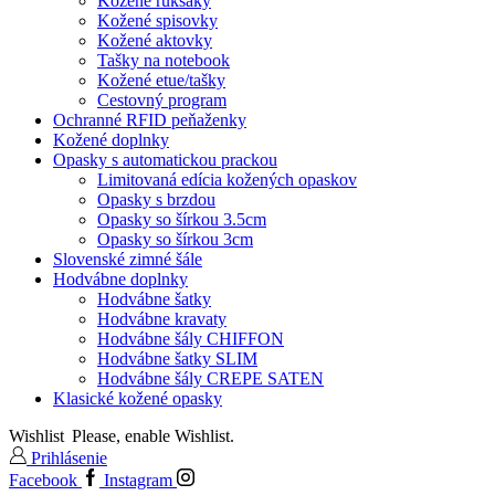
Kožené ruksaky
Kožené spisovky
Kožené aktovky
Tašky na notebook
Kožené etue/tašky
Cestovný program
Ochranné RFID peňaženky
Kožené doplnky
Opasky s automatickou prackou
Limitovaná edícia kožených opaskov
Opasky s brzdou
Opasky so šírkou 3.5cm
Opasky so šírkou 3cm
Slovenské zimné šále
Hodvábne doplnky
Hodvábne šatky
Hodvábne kravaty
Hodvábne šály CHIFFON
Hodvábne šatky SLIM
Hodvábne šály CREPE SATEN
Klasické kožené opasky
Wishlist
Please, enable Wishlist.
Prihlásenie
Facebook
Instagram