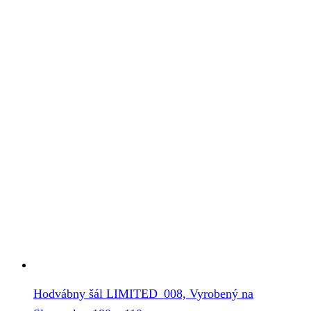
Hodvábny šál LIMITED_008, Vyrobený na