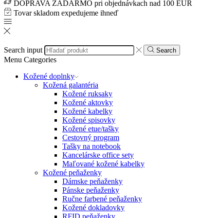
DOPRAVA ZADARMO pri objednávkach nad 100 EUR
Tovar skladom expedujeme ihneď
Search input
Search
Menu
Categories
Kožené doplnky
Kožená galantéria
Kožené ruksaky
Kožené aktovky
Kožené kabelky
Kožené spisovky
Kožené etue/tašky
Cestovný program
Tašky na notebook
Kancelárske office sety
Maľované kožené kabelky
Kožené peňaženky
Dámske peňaženky
Pánske peňaženky
Ručne farbené peňaženky
Kožené dokladovky
RFID peňaženky