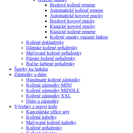
Brzdové kožené remene
Automatické kožené remene
Automatické kovové pracky
Brzdové kovové pracky
Klasické kovové pracky
Klasické kožené remene
Kožené opasky viazané šatkou
Kožené dokladovky
Dámske kožené peňaženky
Maľované kožené peňaženky
Pánske kožené peňaženky
Ručne farbené peňaženky
Šperky ku šatkám
Zápisníky a diáre
Handmade kožené zápisníky
Kožené zápisníky MINI
Kožené zápisníky MIDDLE
Kožené zápisníky XXL
Diáre a zápisníky
Výrobky z pravej kože
Kancelárske office sety
Kožené kabelky
Maľované kožené kabelky
Kožené peňaženky