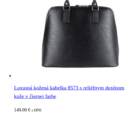
Luxusná kožená kabelka 8573 s reliéfnym dezénom
kože v čiernej farbe
149.00
€
s DPH