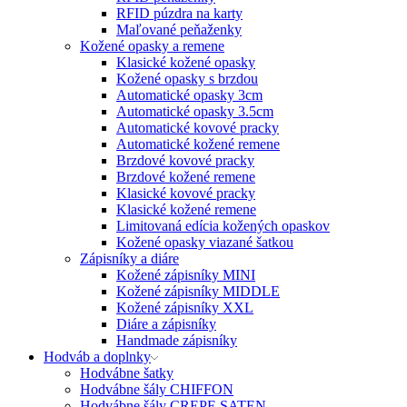
RFID púzdra na karty
Maľované peňaženky
Kožené opasky a remene
Klasické kožené opasky
Kožené opasky s brzdou
Automatické opasky 3cm
Automatické opasky 3.5cm
Automatické kovové pracky
Automatické kožené remene
Brzdové kovové pracky
Brzdové kožené remene
Klasické kovové pracky
Klasické kožené remene
Limitovaná edícia kožených opaskov
Kožené opasky viazané šatkou
Zápisníky a diáre
Kožené zápisníky MINI
Kožené zápisníky MIDDLE
Kožené zápisníky XXL
Diáre a zápisníky
Handmade zápisníky
Hodváb a doplnky
Hodvábne šatky
Hodvábne šály CHIFFON
Hodvábne šály CREPE SATEN