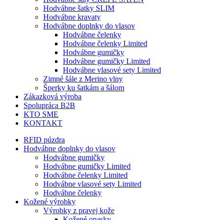
Hodvábne šatky SLIM
Hodvábne kravaty
Hodvábne doplnky do vlasov
Hodvábne čelenky
Hodvábne čelenky Limited
Hodvábne gumičky
Hodvábne gumičky Limited
Hodvábne vlasové sety Limited
Zimné šále z Merino vlny
Šperky ku šatkám a šálom
Zákazková výroba
Spolupráca B2B
KTO SME
KONTAKT
RFID púzdra
Hodvábne doplnky do vlasov
Hodvábne gumičky
Hodvábne gumičky Limited
Hodvábne čelenky Limited
Hodvábne vlasové sety Limited
Hodvábne čelenky
Kožené výrobky
Výrobky z pravej kože
Kožené opasky