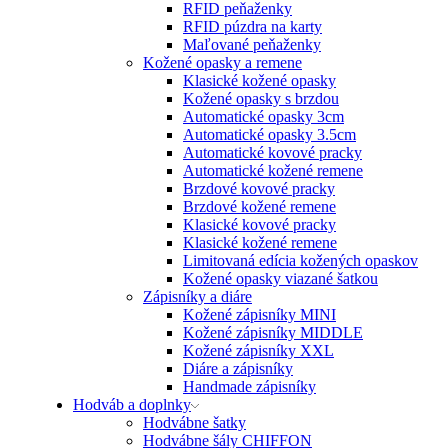
RFID peňaženky
RFID púzdra na karty
Maľované peňaženky
Kožené opasky a remene
Klasické kožené opasky
Kožené opasky s brzdou
Automatické opasky 3cm
Automatické opasky 3.5cm
Automatické kovové pracky
Automatické kožené remene
Brzdové kovové pracky
Brzdové kožené remene
Klasické kovové pracky
Klasické kožené remene
Limitovaná edícia kožených opaskov
Kožené opasky viazané šatkou
Zápisníky a diáre
Kožené zápisníky MINI
Kožené zápisníky MIDDLE
Kožené zápisníky XXL
Diáre a zápisníky
Handmade zápisníky
Hodváb a doplnky
Hodvábne šatky
Hodvábne šály CHIFFON