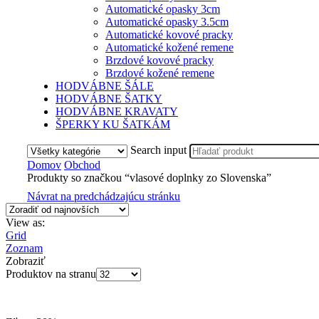
Automatické opasky 3cm
Automatické opasky 3.5cm
Automatické kovové pracky
Automatické kožené remene
Brzdové kovové pracky
Brzdové kožené remene
HODVÁBNE ŠÁLE
HODVÁBNE ŠATKY
HODVÁBNE KRAVATY
ŠPERKY KU ŠATKÁM
Search input
Domov
Obchod
Produkty so značkou “vlasové doplnky zo Slovenska”
Návrat na predchádzajúcu stránku
View as:
Grid
Zoznam
Zobraziť
Produktov na stranu