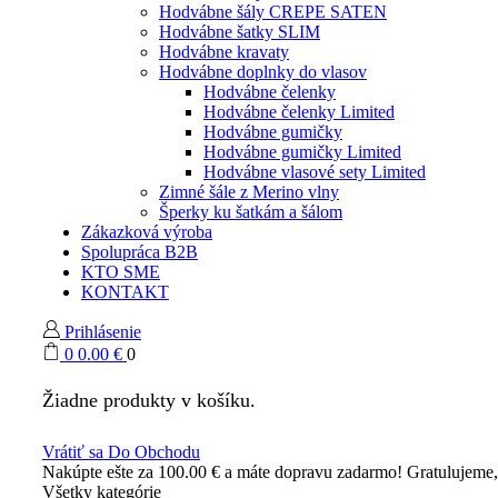
Hodvábne šály CREPE SATEN
Hodvábne šatky SLIM
Hodvábne kravaty
Hodvábne doplnky do vlasov
Hodvábne čelenky
Hodvábne čelenky Limited
Hodvábne gumičky
Hodvábne gumičky Limited
Hodvábne vlasové sety Limited
Zimné šále z Merino vlny
Šperky ku šatkám a šálom
Zákazková výroba
Spolupráca B2B
KTO SME
KONTAKT
Prihlásenie
0
0.00
€
0
Žiadne produkty v košíku.
Vrátiť sa Do Obchodu
Nakúpte ešte za
100.00
€
a máte dopravu zadarmo!
Gratulujeme
Všetky kategórie