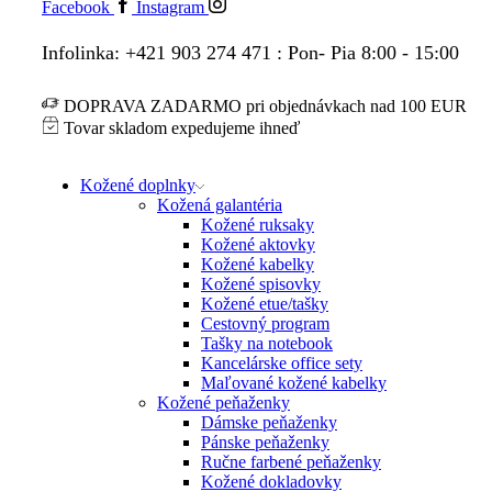
Facebook
Instagram
Infolinka: +421 903 274 471 : Pon- Pia 8:00 - 15:00
DOPRAVA ZADARMO pri objednávkach nad 100 EUR
Tovar skladom expedujeme ihneď
Kožené doplnky
Kožená galantéria
Kožené ruksaky
Kožené aktovky
Kožené kabelky
Kožené spisovky
Kožené etue/tašky
Cestovný program
Tašky na notebook
Kancelárske office sety
Maľované kožené kabelky
Kožené peňaženky
Dámske peňaženky
Pánske peňaženky
Ručne farbené peňaženky
Kožené dokladovky