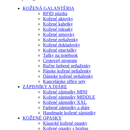
KOŽENÁ GALANTÉRIA
RFID púzdra
Kožené aktovky
Kožené kabelky
Kožené ruksaky
Kožené spisovky
Kožené peňaženky
Kožené dokladovky
Kožené etue/tašky
Tašky na notebook
Cestovný program
Ručne farbené peňaženky
Pánske kožené peňaženky
Dámske kožené peňaženky
Kancelárske office sety
ZÁPISNÍKY A DIÁRE
Kožené zápisníky MINI
Kožené zápisníky MIDDLE
Kožené zápisníky XXL
Farbené zápisníky a diáre
Handmade kožené zápisníky
KOŽENÉ OPASKY
Klasické kožené opasky
Kožené opasky s brzdou