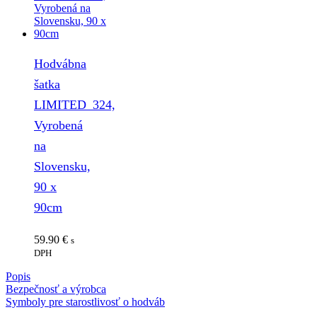
Hodvábna
šatka
LIMITED_324,
Vyrobená
na
Slovensku,
90 x
90cm
59.90
€
s
DPH
Popis
Bezpečnosť a výrobca
Symboly pre starostlivosť o hodváb