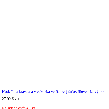
Hodvábna kravata a vreckovka vo fialovej farbe, Slovenská výroba
27.90
€
s DPH
Na sklade ostáva 1 ks