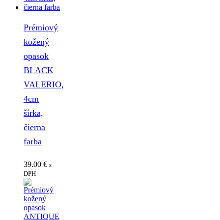
Prémiový
kožený
opasok
BLACK
VALERIO,
4cm
šírka,
čierna
farba
39.00
€
s
DPH