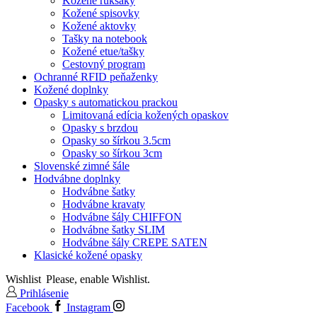
Kožené ruksaky
Kožené spisovky
Kožené aktovky
Tašky na notebook
Kožené etue/tašky
Cestovný program
Ochranné RFID peňaženky
Kožené doplnky
Opasky s automatickou prackou
Limitovaná edícia kožených opaskov
Opasky s brzdou
Opasky so šírkou 3.5cm
Opasky so šírkou 3cm
Slovenské zimné šále
Hodvábne doplnky
Hodvábne šatky
Hodvábne kravaty
Hodvábne šály CHIFFON
Hodvábne šatky SLIM
Hodvábne šály CREPE SATEN
Klasické kožené opasky
Wishlist
Please, enable Wishlist.
Prihlásenie
Facebook
Instagram