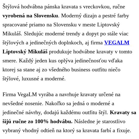
Štýlová hodvábna pánska kravata s vreckovkou, ručne
vyrobená na Slovensku
. Moderný dizajn a pestré farby
spracované priamo na Slovensku v meste Liptovský
Mikuláš. Sledujúc moderné trendy a dopyt po stále viac
štýlových a jedinečných doplnkoch, aj firma
VEGALM
Liptovský Mikuláš
produkuje hodvábne kravaty v tomto
smere. Každý jeden kus oplýva jedinečnosťou vďaka
ktorej sa stane aj zo všedného business outfitu niečo
štýlové, luxusné a moderné.
Firma VegaLM vyrába a navrhuje kravaty určené na
nevšedné nosenie. Nakoľko sa jedná o moderné a
jedinečné návrhy, dodajú každému outfitu štýl.
Kravaty sa
šijú ručne zo 100% hodvábu.
Následne je starostlivo
vybraný vhodný odtieň na ktorý sa kravata farbí a fixuje.