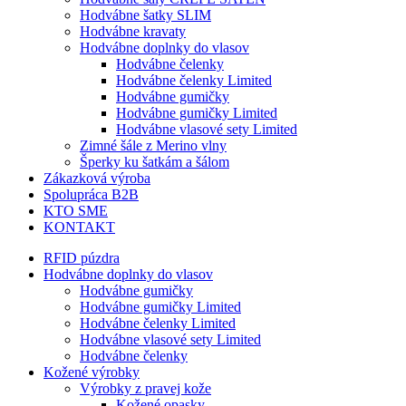
Hodvábne šatky SLIM
Hodvábne kravaty
Hodvábne doplnky do vlasov
Hodvábne čelenky
Hodvábne čelenky Limited
Hodvábne gumičky
Hodvábne gumičky Limited
Hodvábne vlasové sety Limited
Zimné šále z Merino vlny
Šperky ku šatkám a šálom
Zákazková výroba
Spolupráca B2B
KTO SME
KONTAKT
RFID púzdra
Hodvábne doplnky do vlasov
Hodvábne gumičky
Hodvábne gumičky Limited
Hodvábne čelenky Limited
Hodvábne vlasové sety Limited
Hodvábne čelenky
Kožené výrobky
Výrobky z pravej kože
Kožené opasky