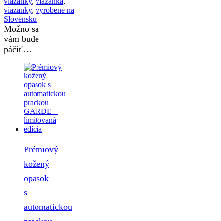
viazanky
,
viazanka
,
viazanky
,
vyrobene na
Slovensku
Možno sa
vám bude
páčiť…
Prémiový
kožený
opasok
s
automatickou
prackou