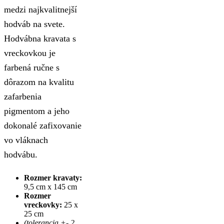
medzi najkvalitnejší
hodváb na svete.
Hodvábna kravata s
vreckovkou je
farbená ručne s
dôrazom na kvalitu
zafarbenia
pigmentom a jeho
dokonalé zafixovanie
vo vláknach
hodvábu.
Rozmer kravaty:
9,5 cm x 145 cm
Rozmer
vreckovky:
25 x
25 cm
(tolerancia +- 2