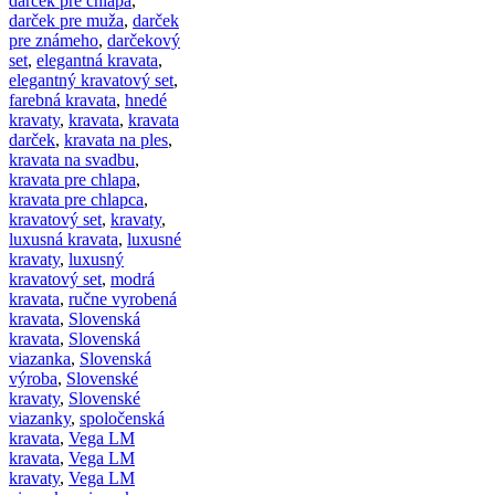
darček pre chlapa
,
darček pre muža
,
darček
pre známeho
,
darčekový
set
,
elegantná kravata
,
elegantný kravatový set
,
farebná kravata
,
hnedé
kravaty
,
kravata
,
kravata
darček
,
kravata na ples
,
kravata na svadbu
,
kravata pre chlapa
,
kravata pre chlapca
,
kravatový set
,
kravaty
,
luxusná kravata
,
luxusné
kravaty
,
luxusný
kravatový set
,
modrá
kravata
,
ručne vyrobená
kravata
,
Slovenská
kravata
,
Slovenská
viazanka
,
Slovenská
výroba
,
Slovenské
kravaty
,
Slovenské
viazanky
,
spoločenská
kravata
,
Vega LM
kravata
,
Vega LM
kravaty
,
Vega LM