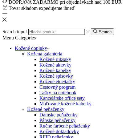
DOPRAVA ZADARMO pri objednávkach nad 100 EUR
Tovar skladom expedujeme ihneď
Search input
Search
Menu
Categories
Kožené doplnky
Kožená galantéria
Kožené ruksaky
Kožené aktovky
Kožené kabelky
Kožené spisovky
Kožené etue/tašky
Cestovný program
Tašky na notebook
Kancelárske office sety
Maľované kožené kabelky
Kožené peňaženky
Dámske peňaženky
Pánske peňaženky
Ručne farbené peňaženky
Kožené dokladovky
RFID peňaženky