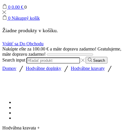
0
0.00
€
0
0
Nákupný košík
Žiadne produkty v košíku.
Vrátiť sa Do Obchodu
Nakúpte ešte za
100.00
€
a máte dopravu zadarmo!
Gratulujeme,
máte dopravu zadarmo!
Search input
Search
/
/
/
Domov
Hodvábne doplnky
Hodvábne kravaty
Hodvábna kravata +