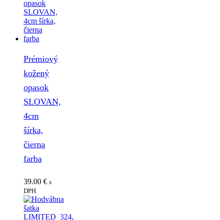
Prémiový
kožený
opasok
SLOVAN,
4cm
šírka,
čierna
farba
39.00
€
s
DPH