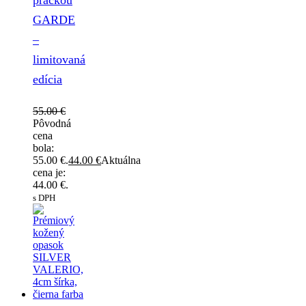
GARDE
–
limitovaná
edícia
55.00
€
Pôvodná
cena
bola:
55.00 €.
44.00
€
Aktuálna
cena je:
44.00 €.
s DPH