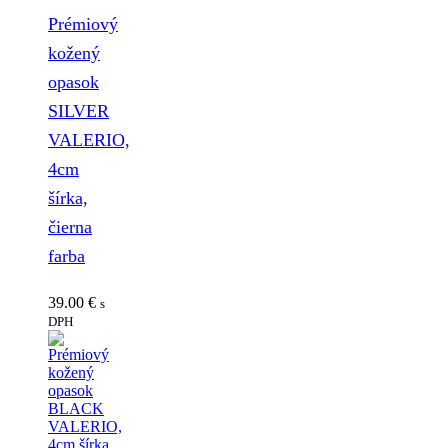
Prémiový
kožený
opasok
SILVER
VALERIO,
4cm
šírka,
čierna
farba
39.00
€
s
DPH