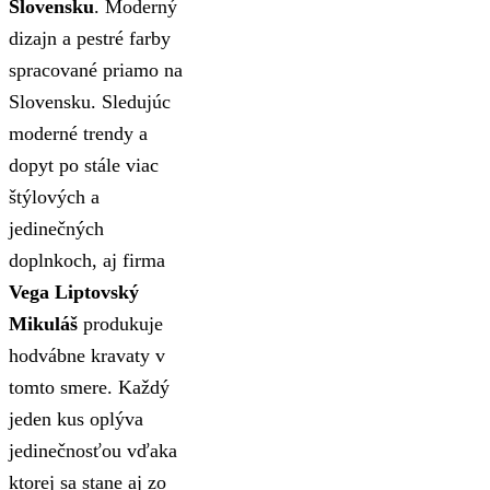
Slovensku
. Moderný
dizajn a pestré farby
spracované priamo na
Slovensku. Sledujúc
moderné trendy a
dopyt po stále viac
štýlových a
jedinečných
doplnkoch, aj firma
Vega Liptovský
Mikuláš
produkuje
hodvábne kravaty v
tomto smere. Každý
jeden kus oplýva
jedinečnosťou vďaka
ktorej sa stane aj zo