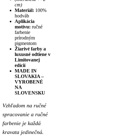
cm)
Materiál:
100%
hodváb
Aplikácia
motívu:
ručné
farbenie
prírodným
pigmentom
Žiarivé farby a
luxusné odtiene v
Limitovanej
edícií
MADE IN
SLOVAKIA –
VYROBENÉ
NA
SLOVENSKU
Vzhľadom na ručné
spracovanie a ručné
farbenie je každá
kravata jedinečná.