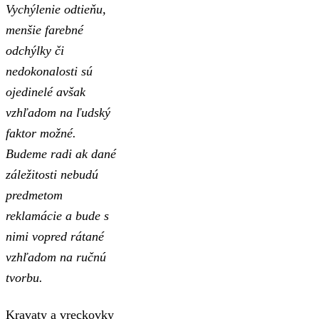
Vychýlenie odtieňu,
menšie farebné
odchýlky či
nedokonalosti sú
ojedinelé avšak
vzhľadom na ľudský
faktor možné.
Budeme radi ak dané
záležitosti nebudú
predmetom
reklamácie a bude s
nimi vopred rátané
vzhľadom na ručnú
tvorbu.
Kravaty a vreckovky