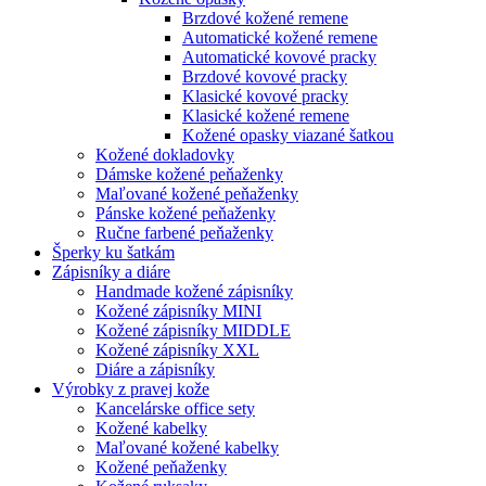
Brzdové kožené remene
Automatické kožené remene
Automatické kovové pracky
Brzdové kovové pracky
Klasické kovové pracky
Klasické kožené remene
Kožené opasky viazané šatkou
Kožené dokladovky
Dámske kožené peňaženky
Maľované kožené peňaženky
Pánske kožené peňaženky
Ručne farbené peňaženky
Šperky ku šatkám
Zápisníky a diáre
Handmade kožené zápisníky
Kožené zápisníky MINI
Kožené zápisníky MIDDLE
Kožené zápisníky XXL
Diáre a zápisníky
Výrobky z pravej kože
Kancelárske office sety
Kožené kabelky
Maľované kožené kabelky
Kožené peňaženky