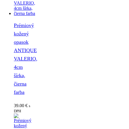
Prémiový
kožený
opasok
ANTIQUE
VALERIO,
4cm
šírka,
čierna
farba
39.00
€
s
DPH