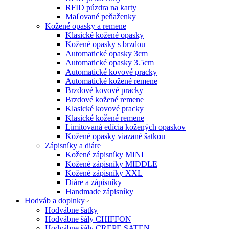
RFID púzdra na karty
Maľované peňaženky
Kožené opasky a remene
Klasické kožené opasky
Kožené opasky s brzdou
Automatické opasky 3cm
Automatické opasky 3.5cm
Automatické kovové pracky
Automatické kožené remene
Brzdové kovové pracky
Brzdové kožené remene
Klasické kovové pracky
Klasické kožené remene
Limitovaná edícia kožených opaskov
Kožené opasky viazané šatkou
Zápisníky a diáre
Kožené zápisníky MINI
Kožené zápisníky MIDDLE
Kožené zápisníky XXL
Diáre a zápisníky
Handmade zápisníky
Hodváb a doplnky
Hodvábne šatky
Hodvábne šály CHIFFON
Hodvábne šály CREPE SATEN