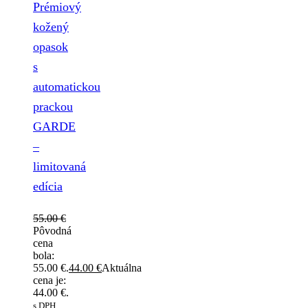
Prémiový
kožený
opasok
s
automatickou
prackou
GARDE
–
limitovaná
edícia
55.00
€
Pôvodná
cena
bola:
55.00 €.
44.00
€
Aktuálna
cena je:
44.00 €.
s DPH