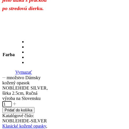
jeho dĺžka s prackou
po stredovú dierku.
Farba
Vymazať
množstvo Dámsky
kožený opasok
NOBLEHIDE SILVER,
šírka 2.5cm, Ručná
výroba na Slovensku
Pridať do košíka
Katalógové číslo:
NOBLEHIDE-SILVER
Klasické kožené opasky
,