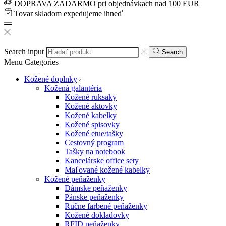
DOPRAVA ZADARMO pri objednávkach nad 100 EUR
Tovar skladom expedujeme ihneď
Search input
Search
Menu
Categories
Kožené doplnky
Kožená galantéria
Kožené ruksaky
Kožené aktovky
Kožené kabelky
Kožené spisovky
Kožené etue/tašky
Cestovný program
Tašky na notebook
Kancelárske office sety
Maľované kožené kabelky
Kožené peňaženky
Dámske peňaženky
Pánske peňaženky
Ručne farbené peňaženky
Kožené dokladovky
RFID peňaženky