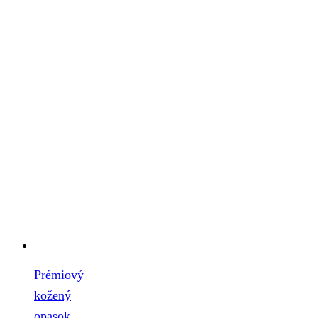
Prémiový
kožený
opasok