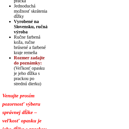
pracka
Jednoduchá
možnosť skrátenia
dĺžky
Vyrobené na
Slovensku, ručná
výroba
Ručne farbená
koža, ručne
brúsené a farbené
kraje remeňa
Rozmer zadajte
do poznámky:
(Veľkosť opasku
je jeho dĺžka s
prackou po
strednú dierku)
Venujte prosím
pozornosť výberu
správnej dĺžke –
veľkosť opasku je