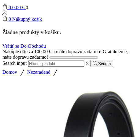
0
0.00
€
0
0
Nákupný košík
Žiadne produkty v košíku.
Vrátiť sa Do Obchodu
Nakúpte ešte za
100.00
€
a máte dopravu zadarmo!
Gratulujeme,
máte dopravu zadarmo!
Search input
Search
/
/
Domov
Nezaradené