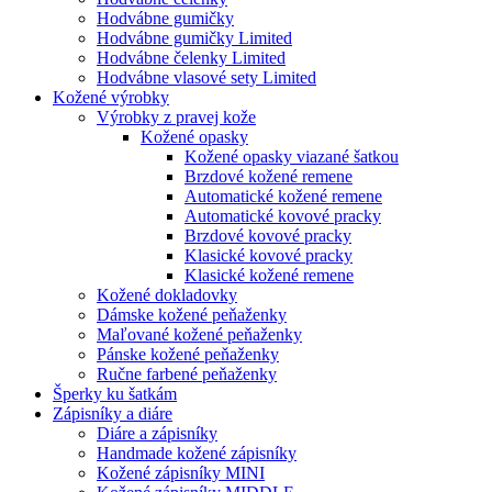
Hodvábne gumičky
Hodvábne gumičky Limited
Hodvábne čelenky Limited
Hodvábne vlasové sety Limited
Kožené výrobky
Výrobky z pravej kože
Kožené opasky
Kožené opasky viazané šatkou
Brzdové kožené remene
Automatické kožené remene
Automatické kovové pracky
Brzdové kovové pracky
Klasické kovové pracky
Klasické kožené remene
Kožené dokladovky
Dámske kožené peňaženky
Maľované kožené peňaženky
Pánske kožené peňaženky
Ručne farbené peňaženky
Šperky ku šatkám
Zápisníky a diáre
Diáre a zápisníky
Handmade kožené zápisníky
Kožené zápisníky MINI