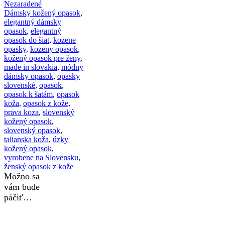
Nezaradené
Dámsky kožený opasok
,
elegantný dámsky
opasok
,
elegantný
opasok do šiat
,
kozene
opasky
,
kozeny opasok
,
kožený opasok pre ženy
,
made in slovakia
,
módny
dámsky opasok
,
opasky
slovenské
,
opasok
,
opasok k šatám
,
opasok
koža
,
opasok z kože
,
prava koza
,
slovenský
kožený opasok
,
slovenský opasok
,
talianska koža
,
úzky
kožený opasok
,
vyrobene na Slovensku
,
ženský opasok z kože
Možno sa
vám bude
páčiť…