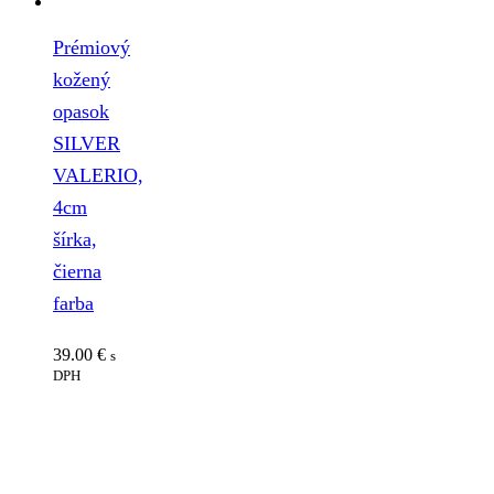
Prémiový
kožený
opasok
SILVER
VALERIO,
4cm
šírka,
čierna
farba
39.00
€
s
DPH