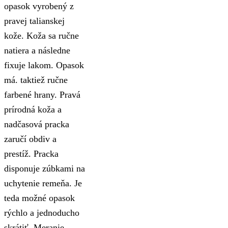
opasok vyrobený z
pravej talianskej
kože. Koža sa ručne
natiera a následne
fixuje lakom. Opasok
má. taktiež ručne
farbené hrany. Pravá
prírodná koža a
nadčasová pracka
zaručí obdiv a
prestíž. Pracka
disponuje zúbkami na
uchytenie remeňa. Je
teda možné opasok
rýchlo a jednoducho
skrátiť. Meranie