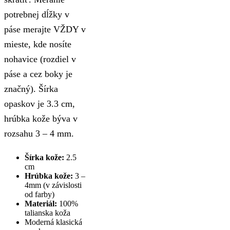
potrebnej dĺžky v
páse merajte VŽDY v
mieste, kde nosíte
nohavice (rozdiel v
páse a cez boky je
značný). Šírka
opaskov je 3.3 cm,
hrúbka kože býva v
rozsahu 3 – 4 mm.
Šírka kože:
2.5
cm
Hrúbka kože:
3 –
4mm (v závislosti
od farby)
Materiál:
100%
talianska koža
Moderná klasická