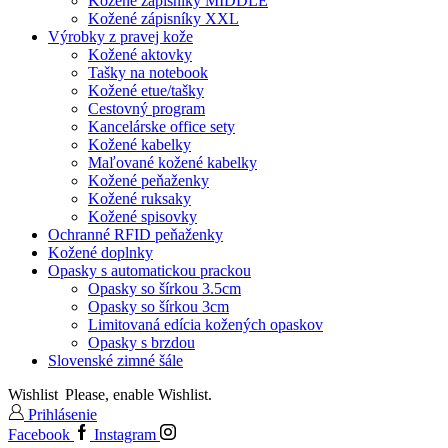
Kožené zápisníky MIDDLE
Kožené zápisníky XXL
Výrobky z pravej kože
Kožené aktovky
Tašky na notebook
Kožené etue/tašky
Cestovný program
Kancelárske office sety
Kožené kabelky
Maľované kožené kabelky
Kožené peňaženky
Kožené ruksaky
Kožené spisovky
Ochranné RFID peňaženky
Kožené doplnky
Opasky s automatickou prackou
Opasky so šírkou 3.5cm
Opasky so šírkou 3cm
Limitovaná edícia kožených opaskov
Opasky s brzdou
Slovenské zimné šále
Wishlist
Please, enable Wishlist.
Prihlásenie
Facebook
Instagram