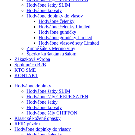
Hodvábne šatky SLIM
Hodvábne kravaty
Hodvábne doplnky do vlasov
Hodvábne čelenky
Hodvábne čelenky Limited
Hodvábne gumičky
Hodvábne gumičky Limited
Hodvábne vlasové sety Limited
Zimné šále z Merino vlny
Šperky ku šatkám a šálom
Zákazková výroba
Spolupráca B2B
KTO SME
KONTAKT
Hodvábne doplnky
Hodvábne šatky SLIM
Hodvábne šály CREPE SATEN
Hodvábne šatky
Hodvábne kravaty
Hodvábne šály CHIFFON
Klasické kožené opasky
RFID púzdra
Hodvábne doplnky do vlasov
Hodvábne čelenky