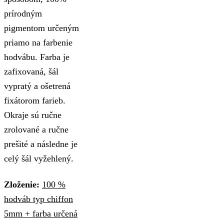
prírodným
pigmentom určeným
priamo na farbenie
hodvábu. Farba je
zafixovaná, šál
vypratý a ošetrená
fixátorom farieb.
Okraje sú ručne
zrolované a ručne
prešité a následne je
celý šál vyžehlený.
Zloženie:
100 %
hodváb typ chiffon
5mm + farba určená