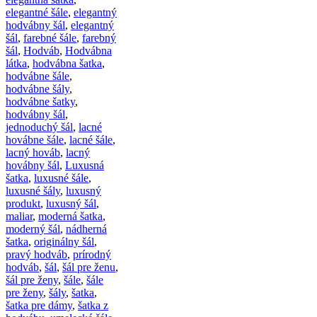
elegantné šále
,
elegantný
hodvábny šál
,
elegantný
šál
,
farebné šále
,
farebný
šál
,
Hodváb
,
Hodvábna
látka
,
hodvábna šatka
,
hodvábne šále
,
hodvábne šály
,
hodvábne šatky
,
hodvábny šál
,
jednoduchý šál
,
lacné
hovábne šále
,
lacné šále
,
lacný hováb
,
lacný
hovábny šál
,
Luxusná
šatka
,
luxusné šále
,
luxusné šály
,
luxusný
produkt
,
luxusný šál
,
maliar
,
moderná šatka
,
moderný šál
,
nádherná
šatka
,
originálny šál
,
pravý hodváb
,
prírodný
hodváb
,
šál
,
šál pre ženu
,
šál pre ženy
,
šále
,
šále
pre ženy
,
šály
,
šatka
,
šatka pre dámy
,
šatka z