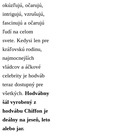
okúzľujú, očarujú,
intrigujú, vzrušujú,
fascinujú a očarujú
ľudí na celom
svete. Kedysi len pre
kráľovskú rodinu,
najmocnejších
vládcov a áčkové
celebrity je hodváb
teraz dostupný pre
všetkých.
Hodvábny
šál vyrobený z
hodvábu Chiffon je
deálny na jeseň, leto
alebo jar.