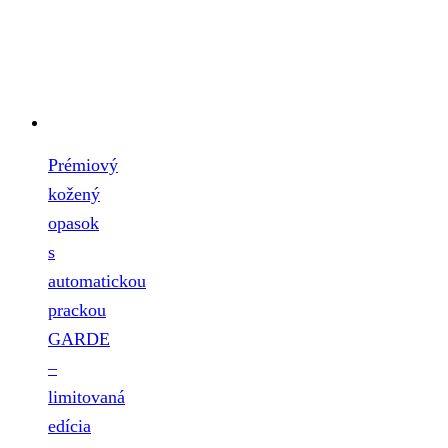
Prémiový
kožený
opasok
s
automatickou
prackou
GARDE
–
limitovaná
edícia