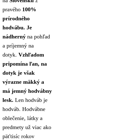
na
Slovensku
z
pravého
100%
prírodného
hodvábu. Je
nádherný
na pohľad
a príjemný na
dotyk.
Vzhľadom
pripomína ľan, na
dotyk je však
výrazne mäkký a
má jemný hodvábny
lesk.
Len hodváb je
hodváb. Hodvábne
oblečenie, látky a
predmety už viac ako
päťtisíc rokov