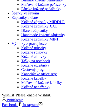
Dámske kožené peňaženky
Maľované kožené peňaženky
Pánske kožené peňaženky
Šperky ku šatkám
Zápisníky a diáre
Kožené zápisníky MIDDLE
Kožené zápisníky XXL
Diáre a zápisníky
Handmade kožené zápisníky
Kožené zápisníky MINI
Výrobky z pravej kože
Kožené ruksaky
Kožené spisovky
Kožené aktovky
Tašky na notebook
Kožené etue/tašky
Cestovný program
Kancelárske office sety
Kožené kabelky
Maľované kožené kabelky
Kožené peňaženky
Wishlist
Please, enable Wishlist.
Prihlásenie
Facebook
Instagram