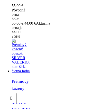
55.00
€
Pôvodná
cena
bola:
55.00 €.
44.00
€
Aktuálna
cena je:
44.00 €.
s DPH
Prémiový
kožený
opasok
SILVER