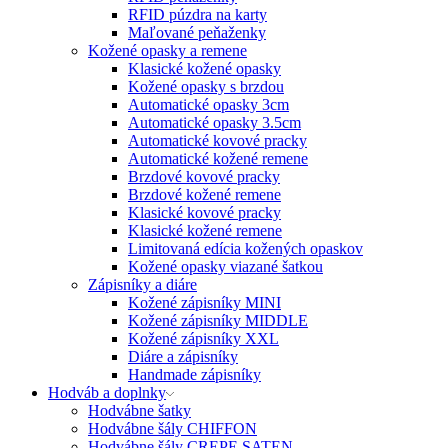
RFID púzdra na karty
Maľované peňaženky
Kožené opasky a remene
Klasické kožené opasky
Kožené opasky s brzdou
Automatické opasky 3cm
Automatické opasky 3.5cm
Automatické kovové pracky
Automatické kožené remene
Brzdové kovové pracky
Brzdové kožené remene
Klasické kovové pracky
Klasické kožené remene
Limitovaná edícia kožených opaskov
Kožené opasky viazané šatkou
Zápisníky a diáre
Kožené zápisníky MINI
Kožené zápisníky MIDDLE
Kožené zápisníky XXL
Diáre a zápisníky
Handmade zápisníky
Hodváb a doplnky
Hodvábne šatky
Hodvábne šály CHIFFON
Hodvábne šály CREPE SATEN