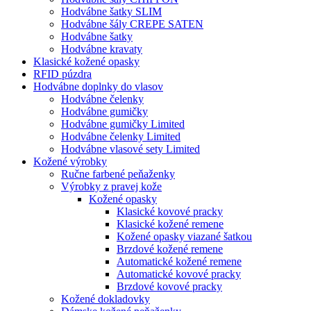
Hodvábne šatky SLIM
Hodvábne šály CREPE SATEN
Hodvábne šatky
Hodvábne kravaty
Klasické kožené opasky
RFID púzdra
Hodvábne doplnky do vlasov
Hodvábne čelenky
Hodvábne gumičky
Hodvábne gumičky Limited
Hodvábne čelenky Limited
Hodvábne vlasové sety Limited
Kožené výrobky
Ručne farbené peňaženky
Výrobky z pravej kože
Kožené opasky
Klasické kovové pracky
Klasické kožené remene
Kožené opasky viazané šatkou
Brzdové kožené remene
Automatické kožené remene
Automatické kovové pracky
Brzdové kovové pracky
Kožené dokladovky