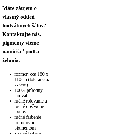
Máte záujem o
vlastný odtieň
hodvábnych šálov?
Kontaktujte nás,
pigmenty vieme
namiešať podľa
želania.
rozmer: cca 180 x
110cm (tolerancia:
2-3cm)
100% prírodný
hodváb
ručné rolovanie a
ručné obšívanie
krajov
ručné farbenie
prírodným
pigmentom
žiarivé farby a