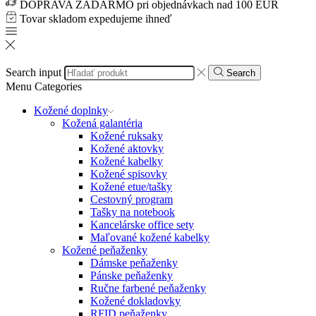
DOPRAVA ZADARMO pri objednávkach nad 100 EUR
Tovar skladom expedujeme ihneď
Search input
Search
Menu
Categories
Kožené doplnky
Kožená galantéria
Kožené ruksaky
Kožené aktovky
Kožené kabelky
Kožené spisovky
Kožené etue/tašky
Cestovný program
Tašky na notebook
Kancelárske office sety
Maľované kožené kabelky
Kožené peňaženky
Dámske peňaženky
Pánske peňaženky
Ručne farbené peňaženky
Kožené dokladovky
RFID peňaženky