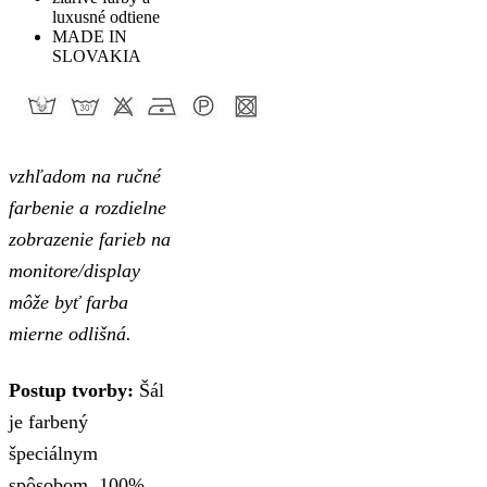
luxusné odtiene
MADE IN
SLOVAKIA
vzhľadom na ručné
farbenie a rozdielne
zobrazenie farieb na
monitore/display
môže byť farba
mierne odlišná.
Postup tvorby:
Šál
je farbený
špeciálnym
spôsobom, 100%