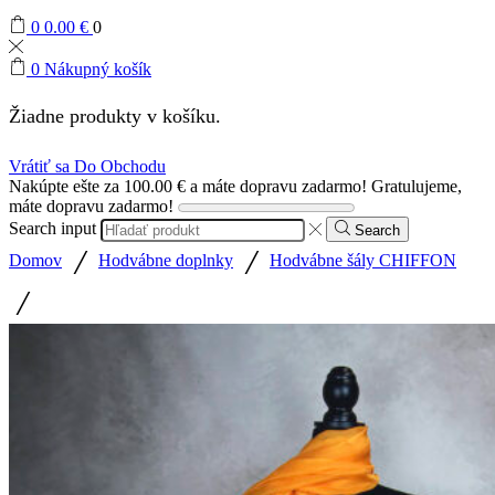
0
0.00
€
0
0
Nákupný košík
Žiadne produkty v košíku.
Vrátiť sa Do Obchodu
Nakúpte ešte za
100.00
€
a máte dopravu zadarmo!
Gratulujeme,
máte dopravu zadarmo!
Search input
Search
/
/
Domov
Hodvábne doplnky
Hodvábne šály CHIFFON
/