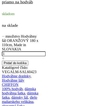
priamo na hodváb
skladom
na sklade
množstvo Hodvábny
šál ORANŽOVÝ 180 x
110cm, Made in
SLOVAKIA
Pridať do košíka
Katalógové číslo:
VEGALM-SAL60423
Hodvábne doplnky
,
Hodvábne šály
CHIFFON
100% hodváb
,
dámska
hodvábna šatka
,
dámska
šatka
,
dámsky šál
,
dielo
maliarskeho velikána
,
elegantná šatka
,