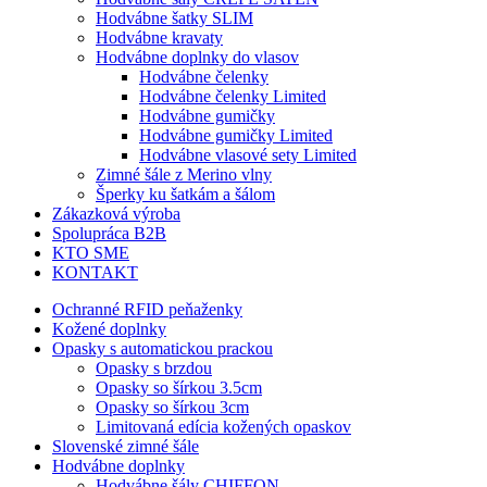
Hodvábne šatky SLIM
Hodvábne kravaty
Hodvábne doplnky do vlasov
Hodvábne čelenky
Hodvábne čelenky Limited
Hodvábne gumičky
Hodvábne gumičky Limited
Hodvábne vlasové sety Limited
Zimné šále z Merino vlny
Šperky ku šatkám a šálom
Zákazková výroba
Spolupráca B2B
KTO SME
KONTAKT
Ochranné RFID peňaženky
Kožené doplnky
Opasky s automatickou prackou
Opasky s brzdou
Opasky so šírkou 3.5cm
Opasky so šírkou 3cm
Limitovaná edícia kožených opaskov
Slovenské zimné šále
Hodvábne doplnky
Hodvábne šály CHIFFON