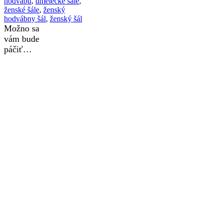
hodvábu
,
umelecké šále
,
ženské šále
,
ženský
hodvábny šál
,
ženský šál
Možno sa
vám bude
páčiť…